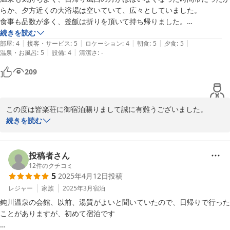
らか、夕方近くの大浴場は空いていて、広々としていました。

鈍川温泉 皆楽荘
食事も品数が多く、釜飯は折りを頂いて持ち帰りました。

2026-05-25
金額もリーズナブルであり、コストパフォーマンス的にはお勧めです。
続きを読む
|
|
|
|
|
部屋
:
4
接客・サービス
:
5
ロケーション
:
4
朝食
:
5
夕食
:
5
|
|
温泉・お風呂
:
5
設備
:
4
清潔さ
:
-
209
この度は皆楽荘に御宿泊賜りまして誠に有難うございました。

今後もご来館頂きましたお客様に「お勧めの宿」と感じていただけ
続きを読む
る様努めて参りたいと思います。

この度は誠に有難うございました。
投稿者さん
2025-05-25
12
件のクチコミ
5
2025年4月12日
投稿
レジャー
家族
2025年3月
宿泊
鈍川温泉の会館、以前、湯質がよいと聞いていたので、日帰りで行った
ことがありますが、初めて宿泊です
