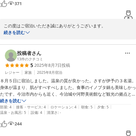
371
この度はご宿泊いただき誠にありがとうございます。

当館の温泉や猪豚鍋、そしてお部屋での滞在にご満足いただいてる
続きを読む
とのこと、数ある宿の中から今回当館をお選びいただき重ねてお礼
申し上げます。

お客様のお言葉を励みに、今後ともお客様に満足していただける宿
投稿者さん
づくりに精進してまいります。

13
件のクチコミ
5
2025年8月7日
投稿
またお近くへお越しの際はぜひ当館の温泉とお食事でごゆっくりお
くつろぎください。

レジャー
家族
2025年8月
宿泊
またのお越しをスタッフ一同心よりお待ち申し上げております。
８月５日に宿泊しました。温泉の質が良かった。さすが伊予の３名湯。
身体が温まり、肌がすべすべしました。食事のイノブタ鍋も美味しかっ
鈍川温泉 皆楽荘
たです。今治市内からも近く、今治城や河野美術館など観光の拠点とし
2026-05-25
ても良かったです。
続きを読む
|
|
|
|
|
部屋
:
4
接客・サービス
:
4
ロケーション
:
4
朝食
:
5
夕食
:
5
|
|
温泉・お風呂
:
5
設備
:
4
清潔さ
:
-
244