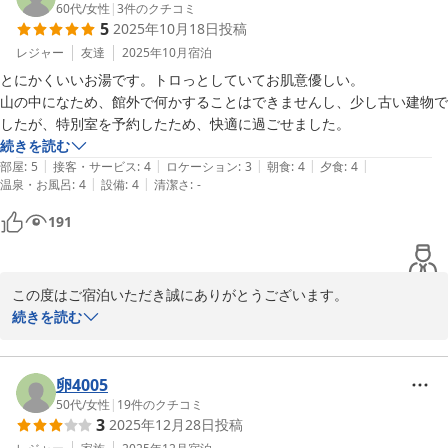
放感やサウナでのお寛ぎ、それぞれの良さを楽しんで頂けたご様子
60代
/
女性
|
3
件のクチコミ
5
2025年10月18日
投稿
を大変うれしく拝読いたしました。大浴場の泉質の感触につきまし
ても、率直なご感想をありがとうございます。

レジャー
友達
2025年10月
宿泊
今後ともお客様にとって心身ともに癒される場所であり続けれるよ
とにかくいいお湯です。トロっとしていてお肌意優しい。

うに努めてまいります。またのご来館を心よりお待ち申し上げてお
山の中になため、館外で何かすることはできませんし、少し古い建物で
ります。
したが、特別室を予約したため、快適に過ごせました。
続きを読む
鈍川温泉 皆楽荘
|
|
|
|
|
部屋
:
5
接客・サービス
:
4
ロケーション
:
3
朝食
:
4
夕食
:
4
2026-05-25
|
|
温泉・お風呂
:
4
設備
:
4
清潔さ
:
-
191
この度はご宿泊いただき誠にありがとうございます。

当館自慢の温泉についてうれしいお言葉をいただき、大変光栄でご
続きを読む
ざいます。泉質の良さを感じていただけたことが何よりの喜びでご
ざいます。

また、立地や施設面につきましても率直なご感想をお寄せいただ
卵4005
き、感謝申し上げます。山あいの静かな環境ゆへ館内での滞在が中
50代
/
女性
|
19
件のクチコミ
3
2025年12月28日
投稿
心となりますが、快適にお過ごしいただけたとのこと、安心いたし