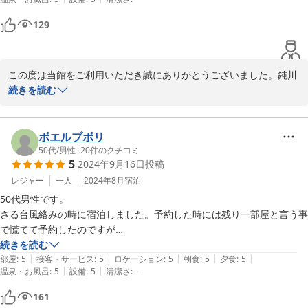
こちらの都合でチェックインが遅くなってしまいましたが、優しく丁寧
に対応していただいたことにも感謝しております。

129
また定期的に訪ねたい宿が増えました。
この度は当館をご利用いただき誠にありがとうございました。鈍川
温泉郷の恵まれた自然の中で心地よいひと時を過ごされたようで何
続きを読む
よりでございます。お客様が定期的に訪ねたいと感じていただけた
ことは私たちにとって何よりの励みになります。またのお越しをス
タッフ一同心お待ちしております。
ボエルブボリ
50代
/
男性
|
20
件のクチコミ
2025-03-12
5
2024年9月16日
投稿
レジャー
一人
2024年8月
宿泊
50代男性です。

さる台風絡みの時に宿泊しました。予約した時には残り一部屋と言う事
で慌てて予約したのですが

行けば私達だけであとは台風の影響でキャンセルされたとの事でした。

続きを読む
|
|
|
|
|
それにも関わらず丁寧な接客と

部屋
:
5
接客・サービス
:
5
ロケーション
:
5
朝食
:
5
夕食
:
5
|
|
温泉・お風呂
:
5
設備
:
5
清潔さ
:
-
素晴らしいお料理に舌鼓を打ち

部屋に戻れば窓からは清流の音

161
中はリニューアルしてあり清潔感たっぷり　風呂は温泉で
