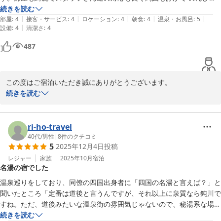
と時間を過ごせました。
続きを読む
|
|
|
|
|
部屋
:
4
接客・サービス
:
4
ロケーション
:
4
朝食
:
4
温泉・お風呂
:
5
|
設備
:
4
清潔さ
:
4
487
この度はご宿泊いただき誠にありがとうございます。

お部屋の温泉風呂にてゆっくりとお過ごしいただけたとのこと、大
続きを読む
変うれしく存じます。当館の湯の特徴であるヌルヌルした感触や体
の芯まで温まる心地よさを存分にご堪能いただけたご様子で何より
でございます。

ri-ho-travel
また客室の清潔感やスタッフの対応についてもお褒めのお言葉をい
40代
/
男性
|
8
件のクチコミ
5
2025年12月4日
投稿
ただきありがとうございます。心休まる時間をお届けできたことが
私どもにとっても大きな励みとなります。

レジャー
家族
2025年10月
宿泊
名湯の宿でした
今後も皆様に快適で心安らぐひとときをご提供できるよう精進して
温泉巡りをしており、同僚の四国出身者に「四国の名湯と言えば？」と
聞いたところ「定番は道後と言うんですが、それ以上に泉質なら鈍川で
鈍川温泉 皆楽荘
すね。ただ、道後みたいな温泉街の雰囲気じゃないので、秘湯系な場所
2026-05-25
ですよ」と聞いて、今回鈍川温泉を調べてレンタカー借りて偕楽荘さん
続きを読む