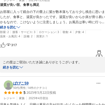
ました。

レジャー
家族
2025年12月
宿泊
湯質が良い宿、食事も満足
これからもお客様に心から寛いでいただけるよう、努めてまいりま
す。

お部屋に入って鏡台の下の畳上に髪が数本落ちており少し残念に思いま
またのお越しを心よりお待ちしております。
したが、食事と、湯質が良かったです。湯質が良いからか床が滑り易い
かもなので、こけないように注意しましょう。お風呂は寒い時に行った
鈍川温泉 皆楽荘
のでとても暖まりました。
続きを読む
2026-05-25
|
|
|
|
|
部屋
:
2
接客・サービス
:
3
ロケーション
:
3
朝食
:
4
夕食
:
4
|
|
温泉・お風呂
:
4
設備
:
2
清潔さ
:
1
317
この度はご宿泊いただき誠にありがとうございます。

客室の清掃につきまして、至らぬ点がありご不快な思いをさせてし
続きを読む
まいましたこと、深くお詫び申し上げます。今後は確認を徹底し、
快適にお過ごしいただける空間づくりに努めてまいります。

そのような中でお食事や温泉の質にご満足いただけたこと、大変光
ぱぴこ59
栄に存じます。当館で心身ともに温まっていただけたことは私共に
50代
/
男性
|
14
件のクチコミ
5
2025年5月22日
投稿
とっても何よりの喜びです。

貴重なご意見を賜り、重ねてお礼申し上げます。お客様のまたのお
レジャー
家族
2025年4月
宿泊
温泉も気持ちよく、日帰り風呂の方がほぼいなくなった時間帯だったか