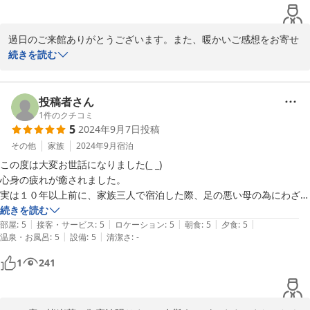
何も言う事はありませんでした。

過日のご来館ありがとうございます。また、暖かいご感想をお寄せ
大切な人の嬉しそうな表情と笑顔が見れて良かったです。
いただき重ねてお礼申し上げます。これからも心を込めたおもてな
続きを読む
しを心がけてまいりますので、またのご来訪を心よりお待ち申し上
げております。
投稿者さん
2025-03-12
1
件のクチコミ
5
2024年9月7日
投稿
その他
家族
2024年9月
宿泊
この度は大変お世話になりました(_ _)

心身の疲れが癒されました。

実は１０年以上前に、家族三人で宿泊した際、足の悪い母の為にわざわ
ざお隣の空き部屋での部屋食に変更してくださいました。(こちらから
続きを読む
|
|
|
|
|
は何も申し出てないのに、移動が大変でしょうと言ってくださり)

部屋
:
5
接客・サービス
:
5
ロケーション
:
5
朝食
:
5
夕食
:
5
|
|
温泉・お風呂
:
5
設備
:
5
清潔さ
:
-
あの頃と、お心遣いが変わらず皆様方のお気持ちのこもった接待に感謝
です。施設は古いですがお部屋も大浴場も一部リニューアルしており快
1
241
適でした。

受付から始まりお食事も市内の高級割烹より美味しい味付けに大満足で
す。汗だくになりながら、丁寧なお仕事をされ尚且つ優しくお声掛け頂