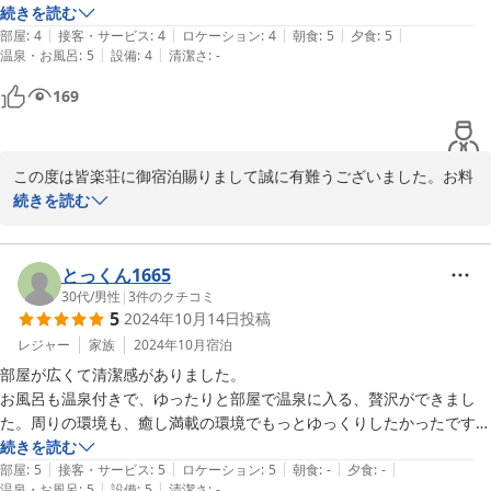
料理も美味しくいただきました

続きを読む
|
|
|
|
|
お風呂も満足したのです

部屋
:
4
接客・サービス
:
4
ロケーション
:
4
朝食
:
5
夕食
:
5
|
|
温泉・お風呂
:
5
設備
:
4
清潔さ
:
-
枕が低くてわたしには少し合わなかったが、お部屋自体は川の側でよか
169
ったです
この度は皆楽荘に御宿泊賜りまして誠に有難うございました。お料
理、泉質共にご堪能いただけた様で嬉しく思います。どうぞまたの
続きを読む
機会がございましたら是非お立ち寄りくださいませ。

この度は誠に有難うございました。
とっくん1665
2025-05-25
30代
/
男性
|
3
件のクチコミ
5
2024年10月14日
投稿
レジャー
家族
2024年10月
宿泊
部屋が広くて清潔感がありました。

お風呂も温泉付きで、ゆったりと部屋で温泉に入る、贅沢ができまし
た。周りの環境も、癒し満載の環境でもっとゆっくりしたかったです。
部屋からはマイナスイオンたっぷりの空気と川の心地良い音がずっと聞
続きを読む
|
|
|
|
|
こえました。

部屋
:
5
接客・サービス
:
5
ロケーション
:
5
朝食
:
-
夕食
:
-
|
|
温泉・お風呂
:
5
設備
:
5
清潔さ
:
-