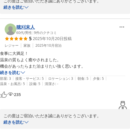
この度はご宿泊いただき誠にありがとうございます。

温泉の泉質につきましても「ツルツルで良かった」とのお言葉をい
続きを読む
ただき大変うれしく存じます。

また、大浴場の入れ替えについても貴重なご意見を賜り誠にありが
とうございます。お客様にご満足いただける滞在となりますよう、
穂刈末人
今後の施設運営の参考とさせていただきます。

60代
/
男性
|
9
件のクチコミ
5
2025年10月20日
投稿
あわせて夕食につきましても、お刺身や鯛の兜煮など当館の料理を
ご堪能いただけたようで何よりでございます。

レジャー
家族
2025年10月
宿泊
またのご来館を心よりお待ち申し上げております。
食事に大満足！

温泉の質もよく癒やされました。

鈍川温泉 皆楽荘
機会があったらまた泊まりたい強く思います。
2026-05-25
続きを読む
|
|
|
|
|
部屋
:
3
接客・サービス
:
5
ロケーション
:
3
朝食
:
5
夕食
:
5
|
|
温泉・お風呂
:
5
設備
:
5
清潔さ
:
-
235
この度はご宿泊いただき誠にありがとうございます。

お食事に大満足していただけたとのこと、料理担当者にとっては何
続きを読む
よりの励みになります。また、温泉につきましても癒しの時間とな