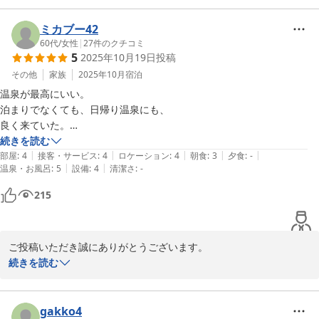
ったようで、大変うれしく存じます。

また泊まりたいという心強いお言葉をいただき、誠にありがとうご
ミカブー42
ざいます。これからも皆様に愛される宿を目指し努めてまいりま
60代
/
女性
|
27
件のクチコミ
5
2025年10月19日
投稿
す。

ぜひまた当館の味とお湯を楽しみにいらしてください。お客様の次
その他
家族
2025年10月
宿泊
回のご来館を心よりお待ちしております。
温泉が最高にいい。

泊まりでなくても、日帰り温泉にも、

鈍川温泉 皆楽荘
良く来ていた。

2026-05-25
部屋に温泉風呂があるのがまたいい。

続きを読む
|
|
|
|
|
でも、大浴場の方が、お湯もぬるぬるして、サウナもあってゆっくり入
部屋
:
4
接客・サービス
:
4
ロケーション
:
4
朝食
:
3
夕食
:
-
|
|
温泉・お風呂
:
5
設備
:
4
清潔さ
:
-
れて気持ちいい。
215
ご投稿いただき誠にありがとうございます。

以前より日帰り温泉としてご愛願いただいているとのこと、重ねて
続きを読む
お礼申し上げます。当館の湯をこれほどまでにお気に召していただ
き大変光栄でございます。

お部屋の温泉風呂でのプライベートな時間と、大浴場ならではの解
gakko4