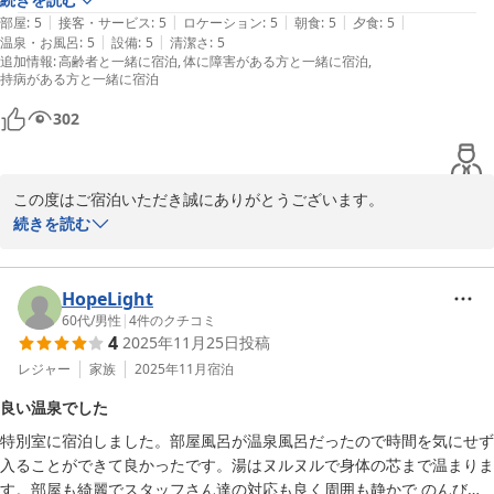
|
|
|
|
|
部屋
:
5
接客・サービス
:
5
ロケーション
:
5
朝食
:
5
夕食
:
5
|
|
温泉・お風呂
:
5
設備
:
5
清潔さ
:
5
追加情報
:
高齢者と一緒に宿泊
体に障害がある方と一緒に宿泊
持病がある方と一緒に宿泊
302
この度はご宿泊いただき誠にありがとうございます。

当館自慢の温泉を求めてお越しいただき、またお食事につきまして
続きを読む
もご満足いただけたご様子で何よりでございます。

次回のご来館の際にも、心安らぐ時間をお過ごしいただけるよう努
めてまいります。

HopeLight
お客様のまたのお越しを心よりお待ち申し上げております。
60代
/
男性
|
4
件のクチコミ
4
2025年11月25日
投稿
鈍川温泉 皆楽荘
レジャー
家族
2025年11月
宿泊
2026-05-26
良い温泉でした
特別室に宿泊しました。部屋風呂が温泉風呂だったので時間を気にせず
入ることができて良かったです。湯はヌルヌルで身体の芯まで温まりま
す。部屋も綺麗でスタッフさん達の対応も良く周囲も静かで のんびり