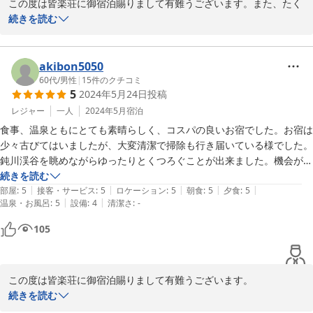
この度は皆楽荘に御宿泊賜りまして有難うございます。また、たく
き、ますますお食事も美味しくいただけました。

さんの暖かいご感想をお寄せいただき、心より感謝申し上げます.

続きを読む
お湯質も言う事ありませんし、活力源となりました。

またのお越しをスタッフ一同心よりお待ちしております。
ありがとうございました。

今後も貴施設の繁栄と皆様方のご健康を心よりお祈り申し上げます。
2025-03-12
akibon5050
60代
/
男性
|
15
件のクチコミ
5
2024年5月24日
投稿
レジャー
一人
2024年5月
宿泊
食事、温泉ともにとても素晴らしく、コスパの良いお宿でした。お宿は
少々古びてはいましたが、大変清潔で掃除も行き届いている様でした。
鈍川渓谷を眺めながらゆったりとくつろぐことが出来ました。機会があ
れば家族を連れてまた利用したいです。ありがとうございました。
続きを読む
|
|
|
|
|
部屋
:
5
接客・サービス
:
5
ロケーション
:
5
朝食
:
5
夕食
:
5
|
|
温泉・お風呂
:
5
設備
:
4
清潔さ
:
-
105
この度は皆楽荘に御宿泊賜りまして有難うございます。

また、お褒め頂きまして誠に有難うございます。

続きを読む
今後もご来館頂きましたお客様にごゆっくりお寛ぎ頂けます様努め