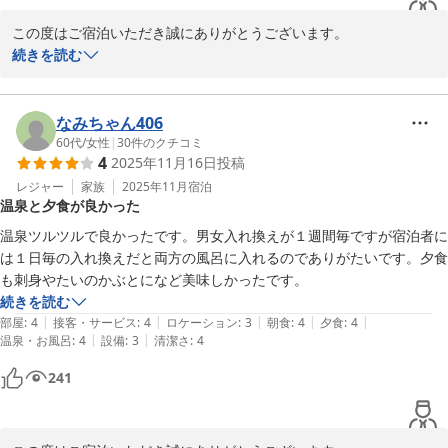
この度はご宿泊いただき誠にありがとうございます。

当館自慢の温泉にて、お肌のすべすべ感や体の温まりを実感してい
続きを読む
ただけたとのこと、大変うれしく思います。

伊予の三名湯に恥じないよう今後も大切に守り続けてまいります。

また、お食事の猪豚鍋につきましても、ご好評をいただき何よりで
なみちゃん406
ございます。

60代
/
女性
|
30
件のクチコミ
4
2025年11月16日
投稿
今回は今治市内や周辺の観光の拠点として当館をお選びいただき誠
にありがとうございました。地域の魅力を満喫する旅のお手伝いが
レジャー
家族
2025年11月
宿泊
温泉と夕食が良かった
できましたなら幸いです。

またお近くへお越しの際はぜひ当館にお立ち寄りください。お客様
温泉ツルツルで良かったです。男女入れ換えが１週間毎ですが宿泊者に
のまたのお越しを心よりお待ちしております。
は１日毎の入れ換えだと両方の風呂に入れるのでありがたいです。夕食
も刺身やたいのかぶとになど美味しかったです。
鈍川温泉 皆楽荘
続きを読む
2026-05-25
|
|
|
|
|
部屋
:
4
接客・サービス
:
4
ロケーション
:
3
朝食
:
4
夕食
:
4
|
|
温泉・お風呂
:
4
設備
:
3
清潔さ
:
4
241