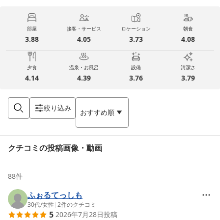
部屋
接客・サービス
ロケーション
朝食
3.88
4.05
3.73
4.08
夕食
温泉・お風呂
設備
清潔さ
4.14
4.39
3.76
3.79
絞り込み
おすすめ順
クチコミの投稿画像・動画
88
件
ふぉるてっしも
30代
/
女性
|
2
件のクチコミ
5
2026年7月28日
投稿