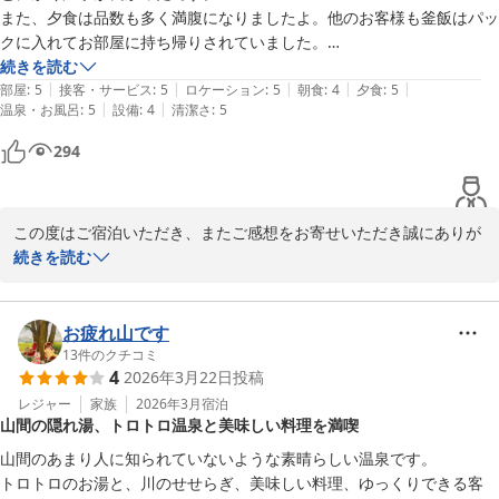
また、夕食は品数も多く満腹になりましたよ。他のお客様も釜飯はパッ
クに入れてお部屋に持ち帰りされていました。

私は夜食として一口だけと思いましたが、美味しくて全部食べてしまい
続きを読む
|
|
|
|
|
ました。
部屋
:
5
接客・サービス
:
5
ロケーション
:
5
朝食
:
4
夕食
:
5
|
|
温泉・お風呂
:
5
設備
:
4
清潔さ
:
5
294
この度はご宿泊いただき、またご感想をお寄せいただき誠にありが
とうございます。

続きを読む
温泉やご夕食をお楽しみいただけたとのこと何よりでございます。

釜飯につきましても美味しく召し上がっていただけたご様子をあり
がたく拝読しました。またの機会がございましたらぜひお越しくだ
お疲れ山です
さいませ。ご来館を心よりお待ちしております。
13
件のクチコミ
4
2026年3月22日
投稿
鈍川温泉 皆楽荘
レジャー
家族
2026年3月
宿泊
2026-05-26
山間の隠れ湯、トロトロ温泉と美味しい料理を満喫
山間のあまり人に知られていないような素晴らしい温泉です。

トロトロのお湯と、川のせせらぎ、美味しい料理、ゆっくりできる客