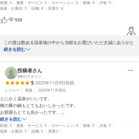
|
|
|
|
|
に訪問してみました。昭和の古き良き雰囲気な場所でしたが、お湯も雰
部屋
:
3
接客・サービス
:
5
ロケーション
:
5
朝食
:
4
夕食
:
5
|
|
温泉・お風呂
:
5
設備
:
4
清潔さ
:
4
囲気も、お宿の方々の飾らない普通な接客も、心身温まることができま
した。過度な作りサービスがないのが、逆に山中の温泉宿に来たという
558
おもてなし感が出ていて、とても良かったです。フロントも食事配膳の
方も、飾らないアットホーム感ありました。日常の喧騒を忘れて、ゆっ
たりした気持ちで湯も食事も楽しめました。機会あれば、またお伺いし
この度は数ある温泉地の中から当館をお選びいただき誠にありがと
たいと思います。食事配膳されていた貫禄のベテランお姉様!?帰り際に
うございます。

続きを読む
お忙しい中で写真を撮って頂いたフロントのお姉さん、ありがとうござ
「秘湯系」という言葉の通りの山中の静かな環境と昭和の古き良き
いました。鈍川温泉は思い出の１頁になりました！
雰囲気を気に入ってくださったようで、何よりでございます。

また、担当させていただいたスタッフへの温かいお心遣いにも感謝
投稿者さん
申し上げます。お客様の旅の思い出の一ページに皆楽荘が加わるこ
9
件のクチコミ
5
2025年11月9日
投稿
とができたことを非常にうれしく思います。

ぜひまた心身をいやしにいつでもご来館ください。

レジャー
家族
2025年11月
宿泊
お客様のまたのお越しを心よりお待ち申し上げております。
とにかく温泉がいいです。

猪の豚の鍋もとてもおいしかったです。

鈍川温泉 皆楽荘
お部屋もとても良かったです。

2026-05-25
いつもこの辺では鈍川温泉に泊まるようにしています。

続きを読む
|
|
|
|
|
今回もとても良いホテルに巡り会いました。

部屋
:
5
接客・サービス
:
5
ロケーション
:
4
朝食
:
5
夕食
:
5
|
|
温泉・お風呂
:
5
設備
:
5
清潔さ
:
-
お世話になりました。ありがとうございました。