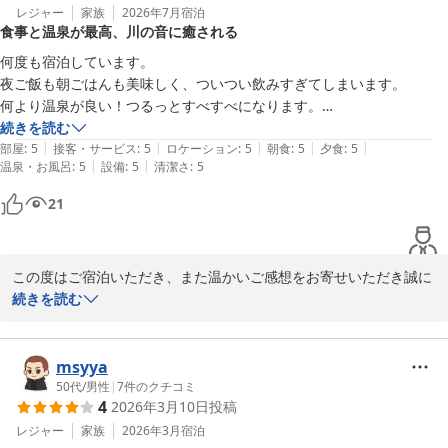
レジャー
家族
2026年7月
宿泊
食事と温泉が最高、川の音に癒される
何度も宿泊しています。

夜ご飯も朝ごはんも美味しく、ついつい飲みすぎてしまいます。

何より温泉が良い！つるっとすべすべになります。

サウナもあっていつも長風呂してしまいます。

続きを読む
|
|
|
|
|
川のせせらぎを聴きながらのゆっくり入眠が日頃の疲れを癒してくれま
部屋
:
5
接客・サービス
:
5
ロケーション
:
5
朝食
:
5
夕食
:
5
|
|
温泉・お風呂
:
5
設備
:
5
清潔さ
:
5
す。
21
この度はご宿泊いただき、また温かいご感想をお寄せいただき誠に
ありがとうございます。

続きを読む
日頃より当館をご利用いただき、大変光栄に存じます。

朝夕のお食事を心ゆくまでご堪能いただき、お酒も進まれたようで
msyya
何よりでございます。自慢の温泉やサウナで時間を忘れてリフレッ
50代
/
男性
|
7
件のクチコミ
4
2026年3月10日
投稿
シュしていただけたこと、また川のせせらぎに包まれて日頃の疲れ
を癒していただけたお話を大変嬉しく拝読いたしました。

レジャー
家族
2026年3月
宿泊