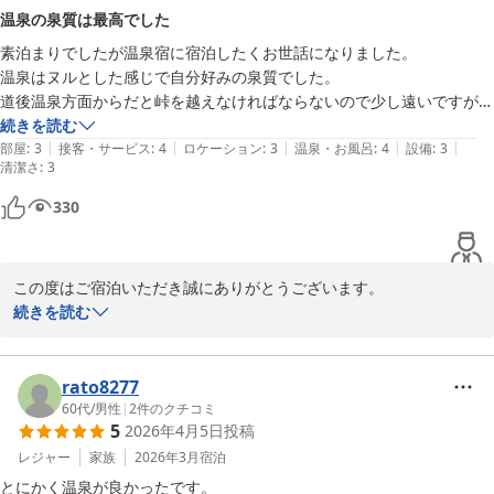
温泉の泉質は最高でした
これからもお客様にとって、日常を離れて心から寛げる憩いの場所
素泊まりでしたが温泉宿に宿泊したくお世話になりました。

であり続けられるよう努めてまいります。またのお越しをスタッフ
温泉はヌルとした感じで自分好みの泉質でした。

一同、心よりお待ち申し上げます。

道後温泉方面からだと峠を越えなければならないので少し遠いですが道
続きを読む
鈍川温泉 皆楽荘
|
|
|
|
|
部屋
:
3
接客・サービス
:
4
ロケーション
:
3
温泉・お風呂
:
4
設備
:
3
清潔さ
2026-07-30
:
3
330
この度はご宿泊いただき誠にありがとうございます。

当館の温泉をお気に召していただけたようで何よりでございます。

続きを読む
皆楽荘の湯が、お客様の旅の疲れを癒す一助となりましたら幸いで
す。またのお越しを心よりお待ち申し上げております。
rato8277
鈍川温泉 皆楽荘
60代
/
男性
|
2
件のクチコミ
2026-05-26
5
2026年4月5日
投稿
レジャー
家族
2026年3月
宿泊
とにかく温泉が良かったです。
