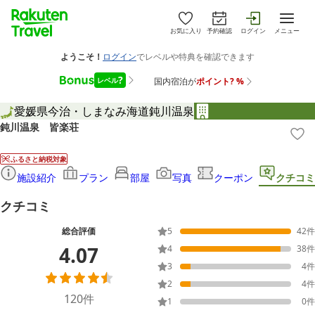
お気に入り
予約確認
ログイン
メニュー
愛媛県
今治・しまなみ海道
鈍川温泉
鈍川温泉 皆楽荘
ふるさと納税対象
施設紹介
プラン
部屋
写真
クーポン
クチコミ
クチコミ
総合評価
5
42
件
4.07
4
38
件
3
4
件
2
4
件
120
件
1
0
件