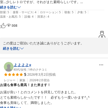
室…少しレトロですが、それがまた素晴らしいです。

部屋のお風呂まで温泉で、ゆっくりとお湯を堪能できました。

続きを読む
|
|
|
|
|
部屋
:
5
接客・サービス
:
4
ロケーション
:
5
朝食
:
5
夕食
:
5
|
|
温泉・お風呂
:
5
設備
:
4
清潔さ
:
4
こんなにいい温泉があるとは知りませんでした。また、是非、泊まりた
い宿でした。
308
この度はご宿泊いただき誠にありがとうございます。

温泉や川のせせらぎ、お料理、お部屋での時間などゆっくりお過ご
続きを読む
しいただけたようで何よりでございます。お部屋のお風呂でも温泉
を楽しんでいただけたとのこと、大変うれしく思います。お客様の
またのお越しを心よりお待ち申し上げております。

よよよよ⭐︎
40代
/
女性
|
1
件のクチコミ
5
2026年3月2日
投稿
鈍川温泉 皆楽荘
レジャー
家族
2026年2月
宿泊
2026-05-26
お湯も食事も最高！また来ます！
お湯が良い！とのコメントを拝見して行きました。

とても素晴らしかったです！！　必ずもう一度いかます^_^

食事も美味しくて、満喫しました。
続きを読む