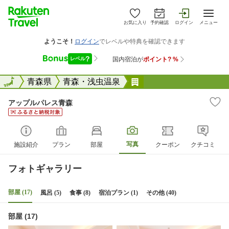
お気に入り
予約確認
ログイン
メニュー
全国
全国
青森県
青森・浅虫温泉
アップルパレス青森
アップルパレス青森
写真
施設紹介
プラン
部屋
クーポン
クチコミ
フォトギャラリー
部屋 (17)
風呂 (5)
食事 (8)
宿泊プラン (1)
その他 (40)
部屋 (17)