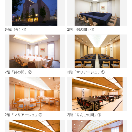
外観（夜）①
2階「錦の間」①
2階「錦の間」②
2階「マリアージュ」①
2階「マリアージュ」②
2階「りんごの間」①