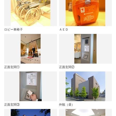
ロビー車椅子
ＡＥＤ
正面玄関①
正面玄関②
正面玄関③
外観（昼）