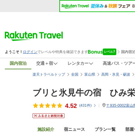
国内宿泊
交通＋宿
レンタカー
高速バス・ツア
楽天トラベルトップ
全国
富山県
高岡・氷見・砺波
ブリと氷見牛の宿 ひみ栄
4.52
(
431
件)
〒935-0002
施設紹介
宿ニュース
プラン一覧
部屋