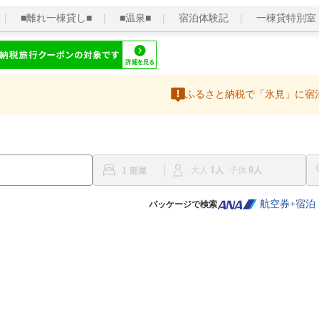
■離れ一棟貸し■
■温泉■
宿泊体験記
一棟貸特別室
ふるさと納税で「氷見」に宿
1
0
1
大人
子供
航空券+宿泊
パッケージで検索