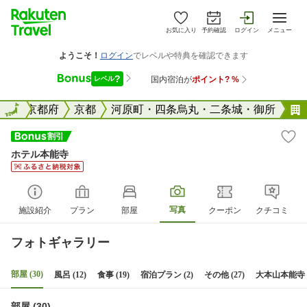
お気に入り
予約確認
ログイン
メニュー
全国
全国
京都府
京都
河原町・四条烏丸・二条城・御所
ホテル本能寺
写真
施設紹介
プラン
部屋
クーポン
クチコミ
フォトギャラリー
部屋 (30)
風呂 (12)
食事 (19)
宿泊プラン (2)
その他 (27)
大本山本能寺 (
部屋 (30)