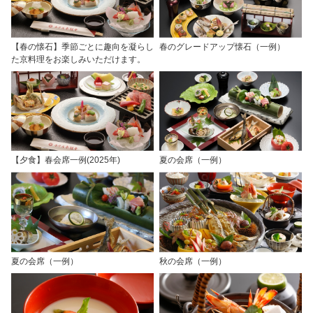
【春の懐石】季節ごとに趣向を凝らし
春のグレードアップ懐石（一例）
た京料理をお楽しみいただけます。
【夕食】春会席一例(2025年)
夏の会席（一例）
夏の会席（一例）
秋の会席（一例）