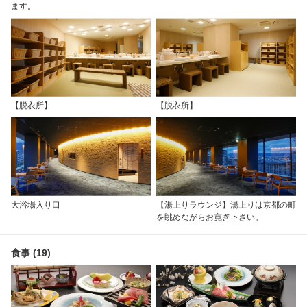
ます。
【脱衣所】
【脱衣所】
大浴場入り口
【湯上りラウンジ】湯上りは京都の町
を眺めながらお寛ぎ下さい。
食事 (19)