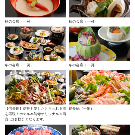
秋の会席（一例）
秋の会席（一例）
冬の会席（一例）
冬の会席（一例）
【信長鍋】信長も愛したと言われる味
信長鍋（一例）
を再現！ホテル本能寺オリジナル※写
真は3名様分となります。