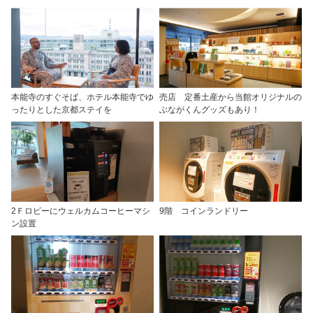
本能寺のすぐそば、ホテル本能寺でゆ
売店 定番土産から当館オリジナルの
ったりとした京都ステイを
ぶながくんグッズもあり！
2Ｆロビーにウェルカムコーヒーマシ
9階 コインランドリー
ン設置