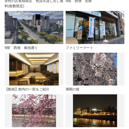
女性のお客様限定 色浴衣貸し出し無
9階 西側 窓際
料(枚数限定)
9階 西側 御池通り
ファミリーマート
【動画】館内の一部をご紹介
満開の桜