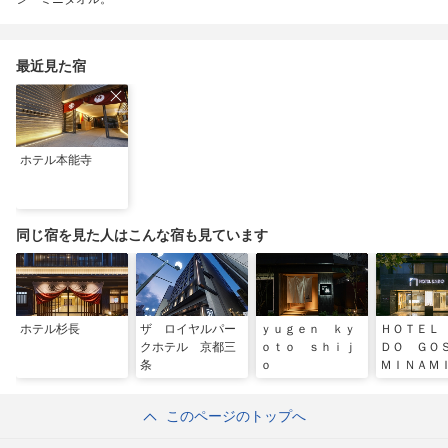
最近見た宿
ホテル本能寺
同じ宿を見た人はこんな宿も見ています
ホテル杉長
ザ ロイヤルパー
ｙｕｇｅｎ ｋｙ
ＨＯＴＥＬ
クホテル 京都三
ｏｔｏ ｓｈｉｊ
ＤＯ ＧＯＳ
条
ｏ
ＭＩＮＡＭ
ＹＯＴＯ
このページのトップへ