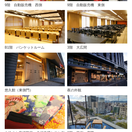
9階 自動販売機 西側
9階 自動販売機 東側
B1階 バンケットルーム
3階 大広間
悠久館（東側門）
夜の外観