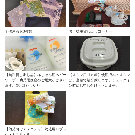
子供用浴衣3種類
お子様用貸し出しコーナー
【無料貸し出し品】赤ちゃん用ベビー
【オムツ用ゴミ箱】使用済みのオムツ
ソープ・幼児用便座のご用意がござい
は、当館で処分致します。チェックイ
ます。(数に限りあり)
ン時にお申し付け下さいませ。
【幼児向けアメニティ】幼児用ハブラ
シ・ミニタオル。