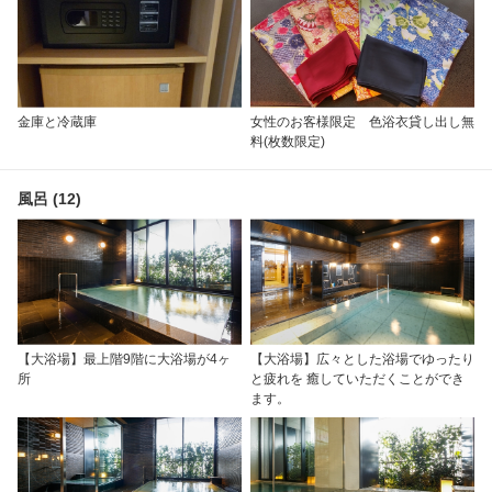
金庫と冷蔵庫
女性のお客様限定 色浴衣貸し出し無
料(枚数限定)
風呂 (12)
【大浴場】最上階9階に大浴場が4ヶ
【大浴場】広々とした浴場でゆったり
所
と疲れを 癒していただくことができ
ます。