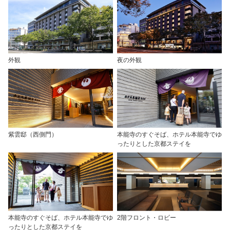
外観
夜の外観
紫雲邸（西側門）
本能寺のすぐそば、ホテル本能寺でゆ
ったりとした京都ステイを
本能寺のすぐそば、ホテル本能寺でゆ
2階フロント・ロビー
ったりとした京都ステイを