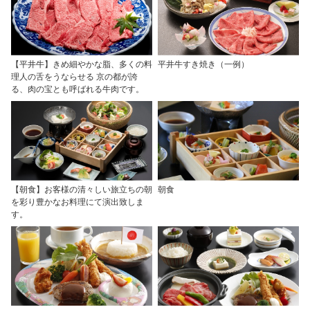
【平井牛】きめ細やかな脂、多くの料
平井牛すき焼き（一例）
理人の舌をうならせる 京の都が誇
る、肉の宝とも呼ばれる牛肉です。
【朝食】お客様の清々しい旅立ちの朝
朝食
を彩り豊かなお料理にて演出致しま
す。