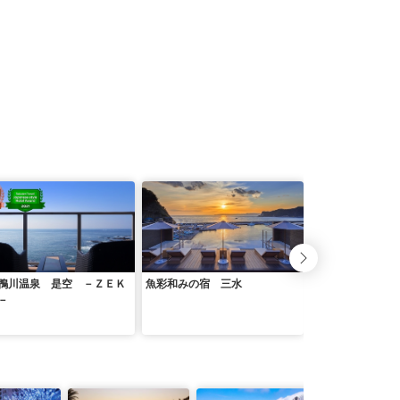
鴨川温泉 是空 －ＺＥＫ
魚彩和みの宿 三水
鴨川館
－