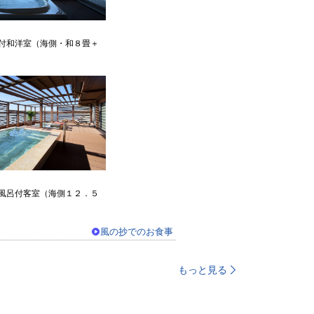
呂付和洋室（海側・和８畳＋
天風呂付客室（海側１２．５
ろ】
風の抄でのお食事
もっと見る