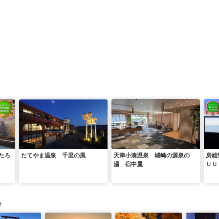
たろ
たてやま温泉 千里の風
天津小湊温泉 城崎の源泉の
房総
湯 宿中屋
ＵＵ
け