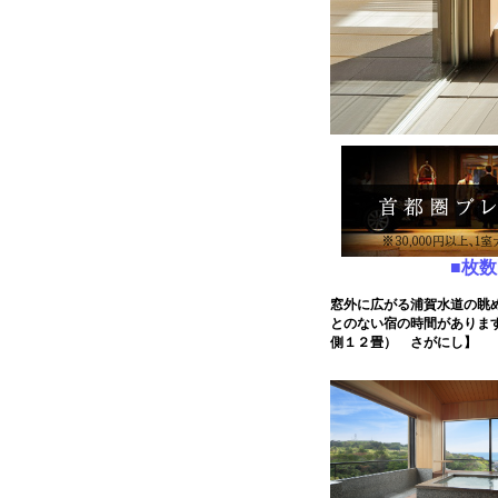
■枚
窓外に広がる浦賀水道の眺
とのない宿の時間がありま
側１２畳） さがにし】