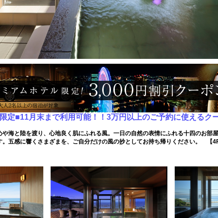
数限定■11月末まで利用可能！！3万円以上のご予約に使えるクー
めや海と陸を渡り、心地良く肌にふれる風。一日の自然の表情にふれる十四のお部
す。五感に響くさまざまを、ご自分だけの風の抄としてお持ち帰りください。 【4