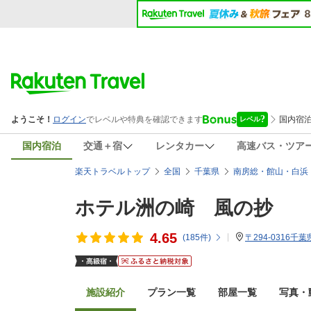
国内宿泊
交通＋宿
レンタカー
高速バス・ツア
楽天トラベルトップ
全国
千葉県
南房総・館山・白浜
ホテル洲の崎 風の抄
4.65
(
185
件)
〒294-0316千
施設紹介
プラン一覧
部屋一覧
写真・動