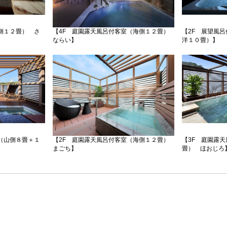
側１２畳） さ
【4F 庭園露天風呂付客室（海側１２畳）
【2F 展望風
ならい】
洋１０畳）】
（山側８畳＋１
【2F 庭園露天風呂付客室（海側１２畳）
【3F 庭園露
ち】
まごち】
畳） ほおじ