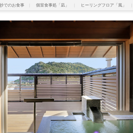
抄でのお食事
個室食事処「凪」
ヒーリングフロア「風」