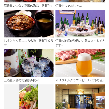
流通量の少ない秘蔵の逸品「伊賀牛」
伊賀牛しゃぶしゃぶ
れすとらん花ごころ名物「伊賀牛炙り
伊賀の地酒が勢揃い。飲み比べもでき
丼」
ます♪
三酒覧伊賀の地酒飲み比べ
オリジナルクラフトビール「泡の音」