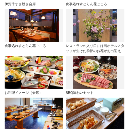
伊賀牛すき焼き会席
食事処れすとらん花ごころ
食事処れすとらん花ごころ
レストランの入り口には当ホテルスタ
ッフが生けた季節のお花がお出迎え
お料理イメージ（会席）
BBQ味わいセット