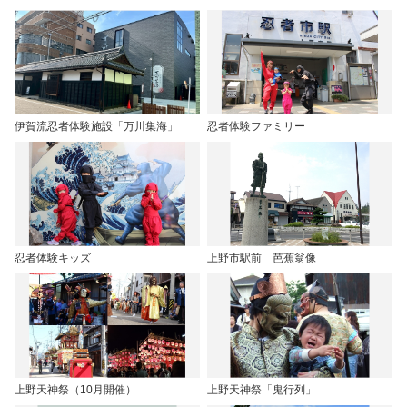
伊賀流忍者体験施設「万川集海」
忍者体験ファミリー
忍者体験キッズ
上野市駅前 芭蕉翁像
上野天神祭（10月開催）
上野天神祭「鬼行列」