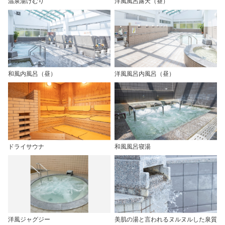
温泉湯けむり
洋風風呂露天（昼）
和風内風呂（昼）
洋風風呂内風呂（昼）
ドライサウナ
和風風呂寝湯
洋風ジャグジー
美肌の湯と言われるヌルヌルした泉質