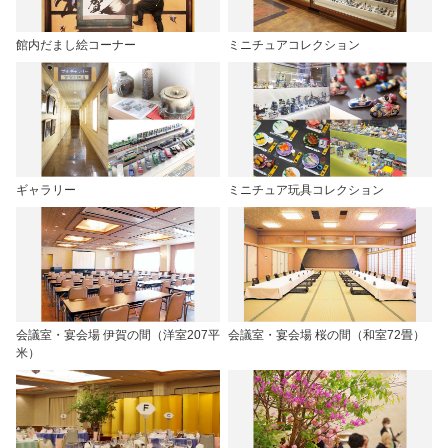
館内だまし絵コーナー
ミニチュアコレクション
ギャラリー
ミニチュア玩具コレクション
会議室・宴会場 伊賀の間（洋室207平
会議室・宴会場 桜の間（和室72畳）
米）