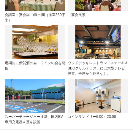
会議室・宴会場 白鳳の間（洋室380平
ご宴会風景
米）
定期的に伊賀酒の会・ワインの会を開
ウッドデッキレストラン「ステーキ＆
催
BBQグリルテラス」には大型テレビ
設置。全席から死角なし。
スーパーチャージャー４基、国内EV
コインランドリー6:00～23:00
専用充電器４基を設置