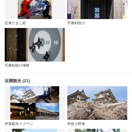
忍者だまし絵
手裏剣投げ
手裏剣投げ体験
近隣観光 (21)
伊賀観光イメージ
伊賀上野城