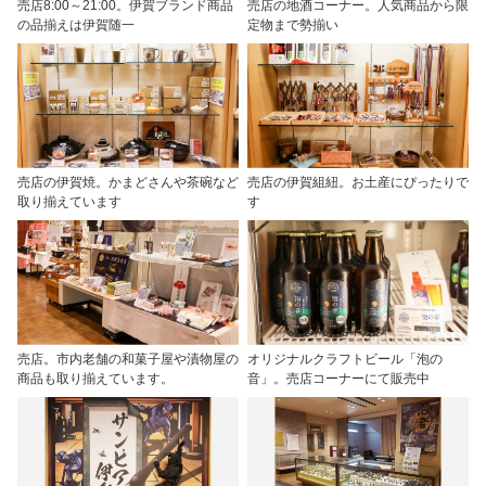
売店8:00～21:00。伊賀ブランド商品
売店の地酒コーナー。人気商品から限
の品揃えは伊賀随一
定物まで勢揃い
売店の伊賀焼。かまどさんや茶碗など
売店の伊賀組紐。お土産にぴったりで
取り揃えています
す
売店。市内老舗の和菓子屋や漬物屋の
オリジナルクラフトビール「泡の
商品も取り揃えています。
音」。売店コーナーにて販売中