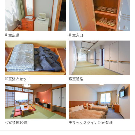
和室広縁
和室入口
和室浴衣セット
客室通路
和室禁煙10畳
デラックスツイン24㎡禁煙