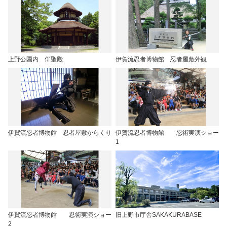
上野公園内 俳聖殿
伊賀流忍者博物館 忍者屋敷外観
伊賀流忍者博物館 忍者屋敷からくり
伊賀流忍者博物館 忍術実演ショー
1
伊賀流忍者博物館 忍術実演ショー
旧上野市庁舎SAKAKURABASE
2