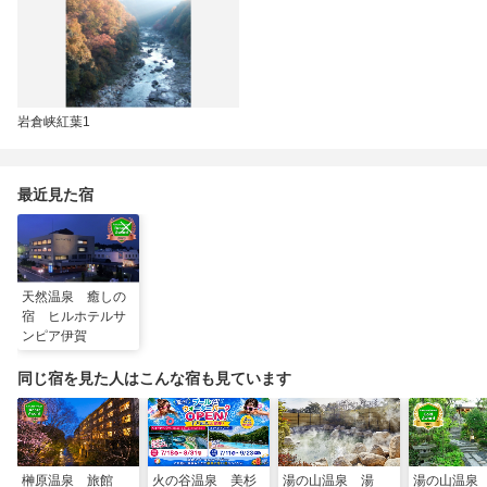
岩倉峡紅葉1
最近見た宿
天然温泉 癒しの
宿 ヒルホテルサ
ンピア伊賀
同じ宿を見た人はこんな宿も見ています
榊原温泉 旅館
火の谷温泉 美杉
湯の山温泉 湯
湯の山温泉