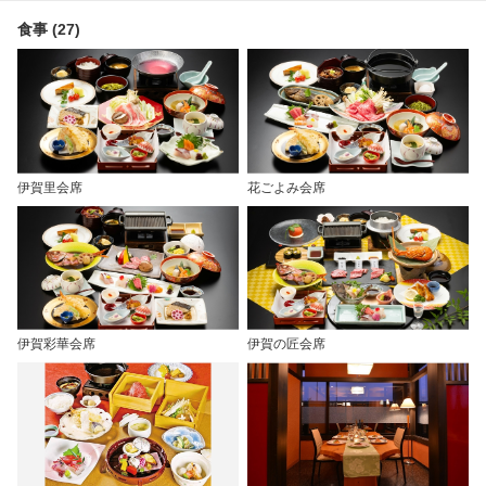
食事 (27)
伊賀里会席
花ごよみ会席
伊賀彩華会席
伊賀の匠会席