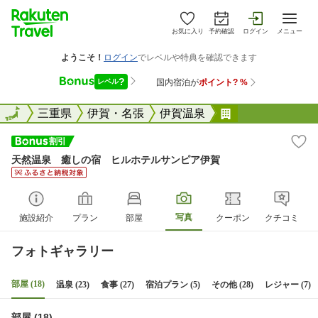
お気に入り
予約確認
ログイン
メニュー
全国
全国
三重県
伊賀・名張
伊賀温泉
天然温泉 癒し
天然温泉 癒しの宿 ヒルホテルサンピア伊賀
写真
施設紹介
プラン
部屋
クーポン
クチコミ
フォトギャラリー
部屋 (18)
温泉 (23)
食事 (27)
宿泊プラン (5)
その他 (28)
レジャー (7)
部屋 (18)