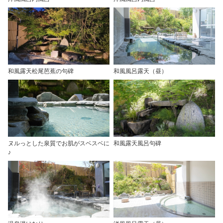
和風露天松尾芭蕉の句碑
和風風呂露天（昼）
ヌルっとした泉質でお肌がスベスベに
和風露天風呂句碑
♪