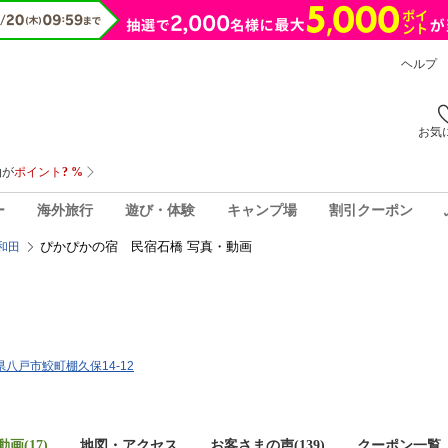
ヘルプ
お気
ー
海外旅行
遊び・体験
キャンプ場
割引クーポン
ぴかぴかの宿 民宿石橋 写真・動画
和田
森県八戸市鮫町棚久保14-12
画(17)
地図・アクセス
お客さまの声(
139
)
クーポン一覧