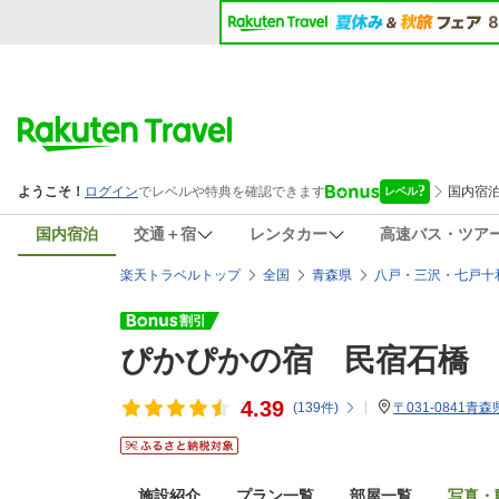
国内宿泊
交通＋宿
レンタカー
高速バス・ツア
楽天トラベルトップ
全国
青森県
八戸・三沢・七戸十
ぴかぴかの宿 民宿石橋
4.39
(
139
件)
〒031-0841青
施設紹介
プラン一覧
部屋一覧
写真・動