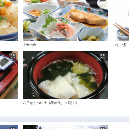
夕食の例
いちご煮
八戸せんべい汁（種差風）※別注文