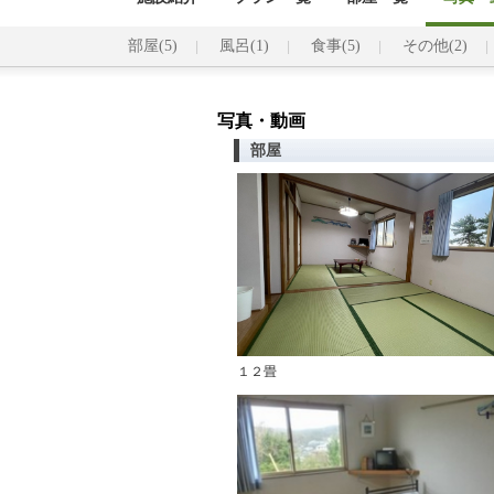
部屋(5)
風呂(1)
食事(5)
その他(2)
写真・動画
部屋
１２畳