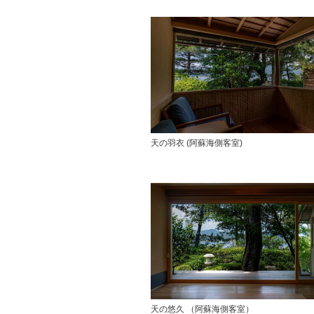
天の羽衣 (阿蘇海側客室)
天の悠久 （阿蘇海側客室）