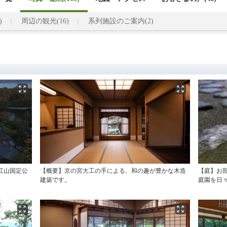
)
周辺の観光(16)
系列施設のご案内(2)
江山国定公
【概要】京の宮大工の手による、和の趣が豊かな木造
【庭】お
建築です。
庭園を日