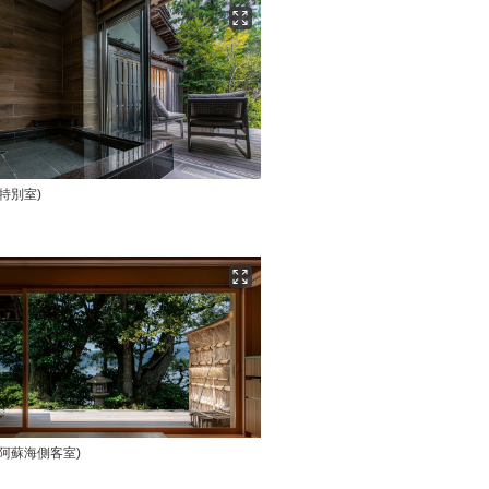
特別室)
(阿蘇海側客室)