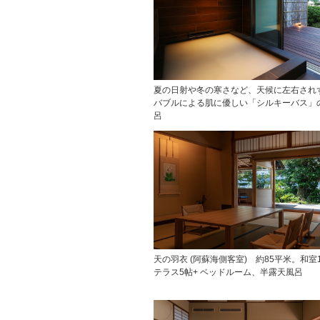
夏の日射や冬の寒さなど、天候に左右され
バブルによる肌に優しい「シルキーバス」
呂
天の羽衣 (阿蘇海側客室) 約85平米。和室
テラス5帖+ ベッドルーム、半露天風呂