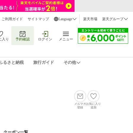
ご利用ガイド
サイトマップ
Language
楽天市場
楽天グループ
に入り
予約確認
ログイン
メニュー
ふるさと納税
旅行ガイド
その他
メルマガ
お気に入り
登録
追加
クーポン一覧