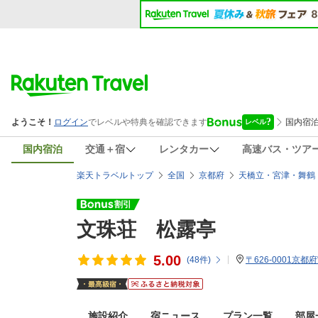
国内宿泊
交通＋宿
レンタカー
高速バス・ツア
楽天トラベルトップ
全国
京都府
天橋立・宮津・舞鶴
文珠荘 松露亭
5.00
(
48
件)
〒626-0001京都
施設紹介
宿ニュース
プラン一覧
部屋