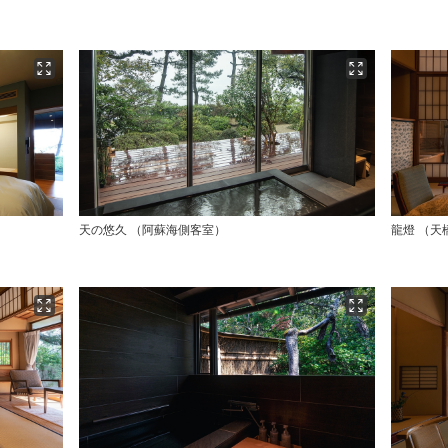
天の悠久 （阿蘇海側客室）
龍燈 （天