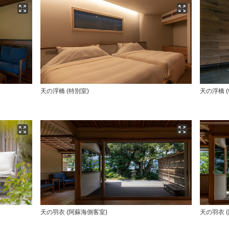
天の浮橋 (特別室)
天の浮橋 (
天の羽衣 (阿蘇海側客室)
天の羽衣 