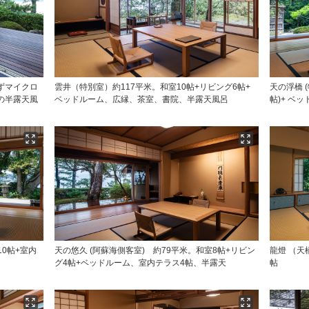
ずマイクロ
雲井（特別室）約117平米。和室10帖+リビング6帖+
天の浮橋 
の半露天風
ベッドルーム、広縁、茶室、書院、半露天風呂
帖)+ ベ
10帖+室内
天の悠久 (阿蘇海側客室) 約79平米。和室8帖+リビン
龍燈 （天
グ4帖+ベッドルーム、室内テラス4帖、半露天
帖