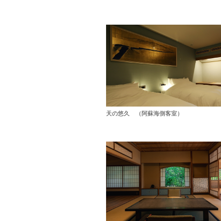
天の悠久 （阿蘇海側客室）