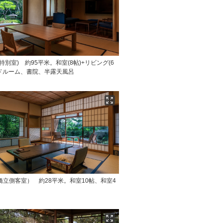
(特別室) 約95平米。和室(8帖)+リビング(6
ッドルーム、書院、半露天風呂
橋立側客室） 約28平米。和室10帖、和室4