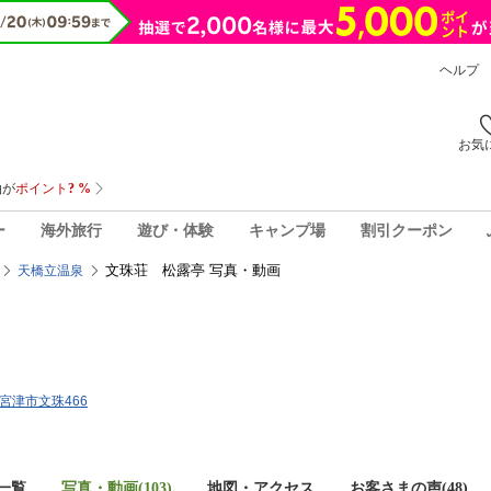
ヘルプ
お気
ー
海外旅行
遊び・体験
キャンプ場
割引クーポン
文珠荘 松露亭 写真・動画
天橋立温泉
府宮津市文珠466
一覧
写真・動画(103)
地図・アクセス
お客さまの声(
48
)