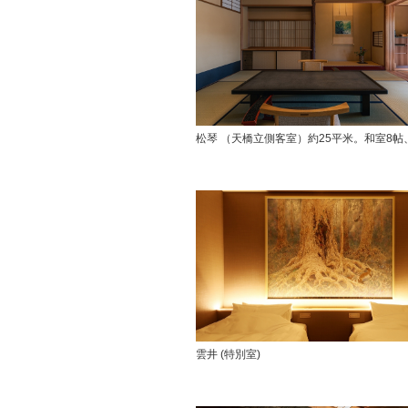
松琴 （天橋立側客室）約25平米。和室8帖
雲井 (特別室)