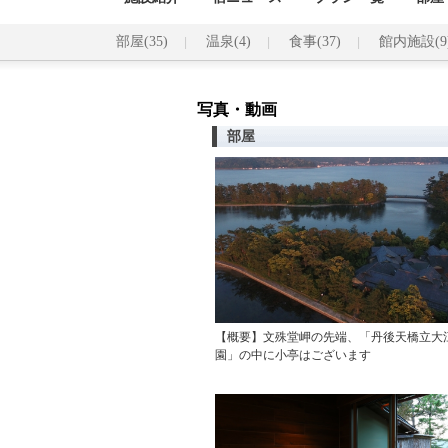
部屋(35)
温泉(4)
食事(37)
館内施設(9
写真・動画
部屋
【概要】文殊堂岬の先端、「丹後天橋立大
園」の中に小亭はございます