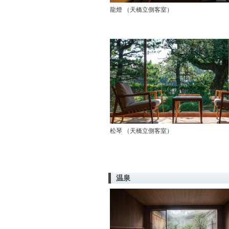
龍燈 （天橋立側客室）
松琴 （天橋立側客室）
温泉