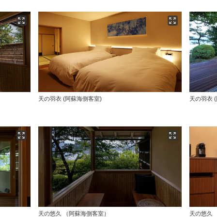
天の羽衣 (阿蘇海側客室)
天の羽衣 
天の悠久 （阿蘇海側客室）
天の悠久 