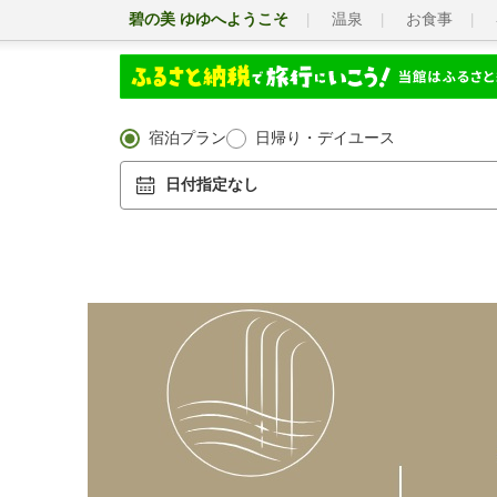
碧の美 ゆゆへようこそ
温泉
お食事
宿泊プラン
日帰り・デイユース
日付指定なし