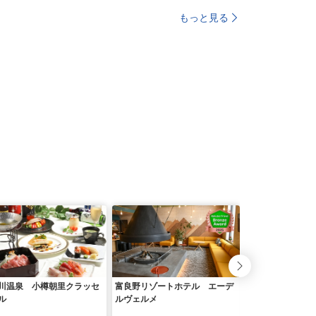
もっと見る
川温泉 小樽朝里クラッセ
富良野リゾートホテル エーデ
芦別温泉スターラ
ル
ルヴェルメ
おふろｃａｆｅ星
星空×サウナリゾ