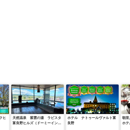
クヒ
天然温泉 紫雲の湯 ラビスタ
ホテル ナトゥールヴァルト富
朝里
富良野ヒルズ（ドーミーイン・
良野
ホテ
御宿野乃 ホテルズグループ）