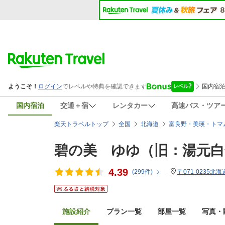
国内宿泊
交通＋宿
レンタカー
高速バス・ツア
楽天トラベルトップ
全国
北海道
富良野・美瑛・トマ
碧の美 ゆゆ（旧：湯元白
4.39
(
299
件)
〒071-0235
施設紹介
プラン一覧
部屋一覧
写真・動