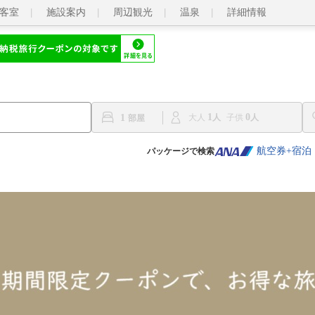
客室
施設案内
周辺観光
温泉
詳細情報
1
0
1
大人
子供
航空券+宿泊
パッケージで検索