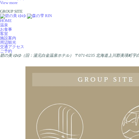
View more
GROUP SITE
HOME
温泉
お食事
客室
施設案内
周辺観光
交通アクセス
ご予約
碧の美 ゆゆ（旧：湯元白金温泉ホテル）
〒071-0235 北海道上川郡美瑛町字