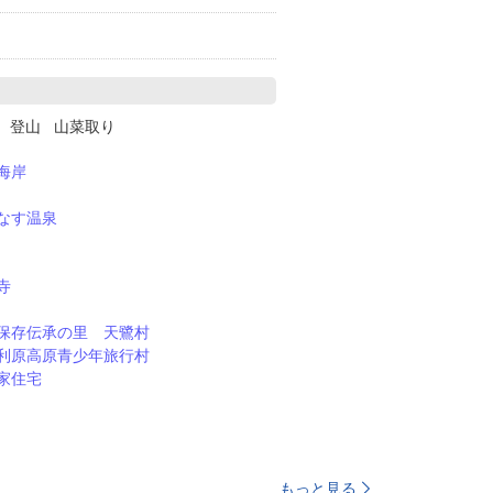
グ 登山 山菜取り
海岸
なす温泉
寺
保存伝承の里 天鷺村
利原高原青少年旅行村
家住宅
もっと見る