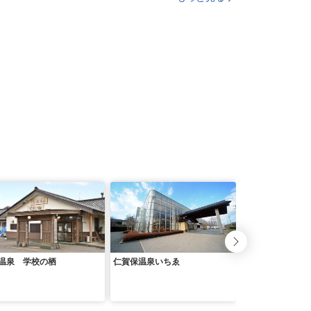
温泉 学校の栖
仁賀保温泉いちゑ
川口温泉 奥羽山