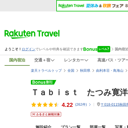
国内宿泊
交通＋宿
レンタカー
高速バス・ツア
楽天トラベルトップ
全国
秋田県
由利本荘・鳥海山
Ｔａｂｉｓｔ たつみ寛
4.22
(
262
件)
〒018-0115秋
施設紹介
プラン一覧
部屋一覧
写真・動