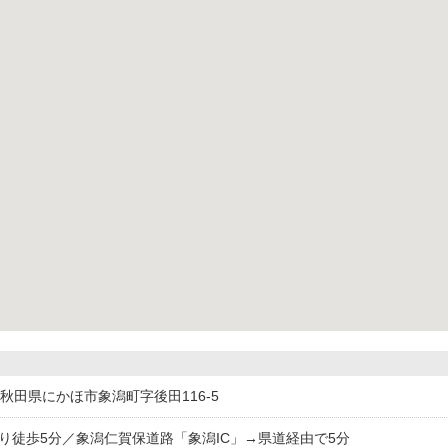
115秋田県にかほ市象潟町字後田116-5
より徒歩5分／象潟仁賀保道路「象潟IC」→県道経由で5分