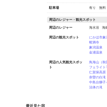
駐車場
有り 無料
周辺のレジャー・観光スポット
周辺のレジャー
海水浴 海
周辺の観光スポット
にかほ市象
蚶満寺
象潟温泉
金浦温泉
周辺の人気観光スポッ
鳥海山（秋
ト
フェライト
仁賀保高原
奈曽の白滝
中島台獅子
法体の滝
最近見た宿