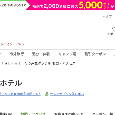
ヘルプ
お気
ー
海外旅行
遊び・体験
キャンプ場
割引クーポン
Ｔａｂｉｓｔ たつみ寛洋ホテル 地図・アクセス
洋ホテル
田県にかほ市象潟町字後田116-5
サステナブルな取り組み
画(26)
地図・アクセス
お客さまの声(
262
)
クーポン一覧