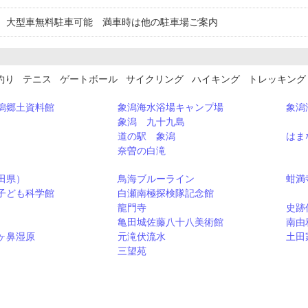
 大型車無料駐車可能 満車時は他の駐車場ご案内
釣り テニス ゲートボール サイクリング ハイキング トレッキン
潟郷土資料館
象潟海水浴場キャンプ場
象潟
象潟 九十九島
道の駅 象潟
はま
奈曽の白滝
田県）
鳥海ブルーライン
蚶満
子ども科学館
白瀬南極探検隊記念館
龍門寺
史跡
亀田城佐藤八十八美術館
南由
ヶ鼻湿原
元滝伏流水
土田
三望苑