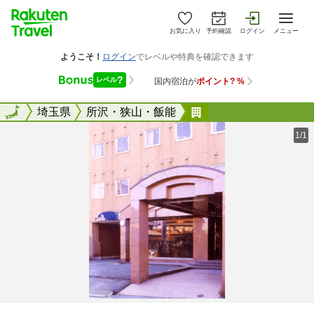
お気に入り
予約確認
ログイン
メニュー
全国
全国
埼玉県
所沢・狭山・飯能
シティホテル松井
1/1