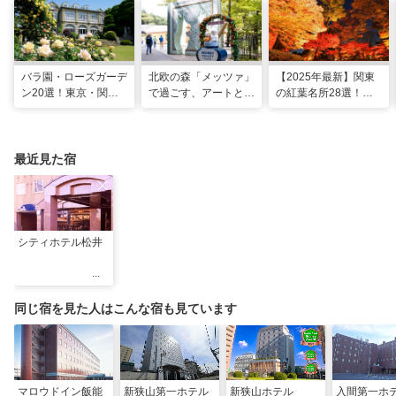
バラ園・ローズガーデ
北欧の森「メッツァ」
【2025年最新】関東
ン20選！東京・関東
で過ごす、アートとム
の紅葉名所28選！
の名所をご紹介
ーミンの物語の世界に
2025年見頃やライト
浸る湖畔の休日
アップ情報も
最近見た宿
シティホテル松井
同じ宿を見た人はこんな宿も見ています
マロウドイン飯能
新狭山第一ホテル
新狭山ホテル
入間第一ホ