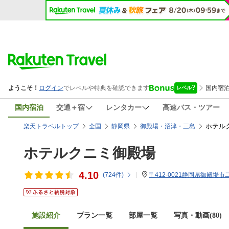
国内宿泊
交通＋宿
レンタカー
高速バス・ツアー
ホテル
楽天トラベルトップ
全国
静岡県
御殿場・沼津・三島
ホテルクニミ御殿場
4.10
(
724
件)
〒412-0021静岡県御殿場市二
施設紹介
プラン一覧
部屋一覧
写真・動画(80)