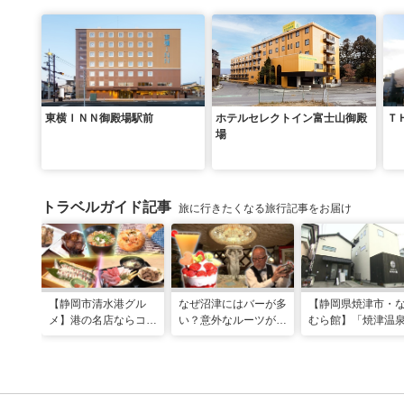
東横ＩＮＮ御殿場駅前
ホテルセレクトイン富士山御殿
Ｔ
場
トラベルガイド記事
旅に行きたくなる旅行記事をお届け
【静岡市清水港グル
なぜ沼津にはバーが多
【静岡県焼津市・
メ】港の名店ならコ
い？意外なルーツがわ
むら館】「焼津温
コ！マグロ食べ比べや
かる店へ【静岡県沼津
発祥の地で「浮遊
激レア“サバの氷室盛
市・BAR FRANK／ね
験」 開発期間3年
り”港周辺の店5選
こと白鳥】
泉商品で手がすべ