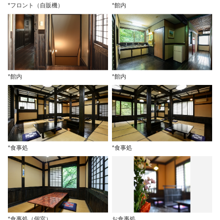
*フロント（自販機）
*館内
*館内
*館内
*食事処
*食事処
*食事処（個室）
お食事処