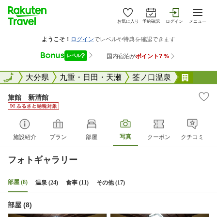
お気に入り
予約確認
ログイン
メニュー
全国
全国
大分県
九重・日田・天瀬
筌ノ口温泉
旅館 
旅館 新清館
写真
施設紹介
プラン
部屋
クーポン
クチコミ
フォトギャラリー
部屋 (8)
温泉 (24)
食事 (11)
その他 (17)
部屋 (8)