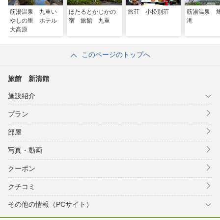
筋湯温泉 九重い
ほたるとかじかの
旅荘 小松別荘
筋湯温泉 
やしの里 ホテル
宿 旅館 九重
滝
大高原
このページのトップへ
旅館 新清館
施設紹介
プラン
部屋
写真・動画
クーポン
クチコミ
その他の情報（PCサイト）