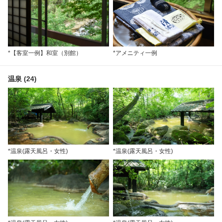
*【客室一例】和室（別館）
*アメニティ一例
温泉 (24)
*温泉(露天風呂・女性)
*温泉(露天風呂・女性)