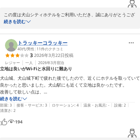
犬山シティホテル　フロント加藤
この度は犬山シティホテルをご利用いただき、誠にありがとうござ
犬山シティホテル
いました。

続きを読む
2026-03-05
ご指摘の通り、設備が古い箇所もあり、ご不便をおかけしてしまい
申し訳ございません。すぐに改善というわけにはいきませんが、快
トラッキーコラッキー
適にゆっくりとおくつろぎ頂けます様、順次、改修を行っていく所
40代
/
男性
|
11
件のクチコミ
3
2026年3月22日
投稿
存でございます。

レジャー
一人
2026年3月
宿泊
立地は良いがWi-Fiと水回りに難あり
お部屋につきましてもご不快な思いをさせてしまいましたこと、心
よりお詫び申し上げます。当ホテルは空調が一括管理のため、季節
犬山城、犬山城下町で疲れた後でしたので、近くにホテルを取っていて
の変わり目はご不便をおかけいたしますが何とぞご容赦くださいま
良かったと思いました。犬山駅にも近くて立地は良かったです。

せ。また何かお気づきの点がございましたらお気軽にフロントまで
改善して欲しい点は、

ご連絡ください。出来る範囲で対応させていただきます。

・端部屋のためかWi-Fiがつながりにくかった

続きを読む
ご宿泊、ご投稿ありがとうございました。

|
|
|
|
|
・周辺の案内地図が見づらかったです

部屋
:
3
接客・サービス
:
3
ロケーション
:
4
温泉・お風呂
:
-
設備
:
2
清潔さ
:
2
・水回りの設備は厳しいかもしれませんが、シャワーの水圧が弱いこと
や、水とお湯をひねるのが分かれているので、温度調整が難しかったで
194
す
犬山シティホテル
2026-04-12