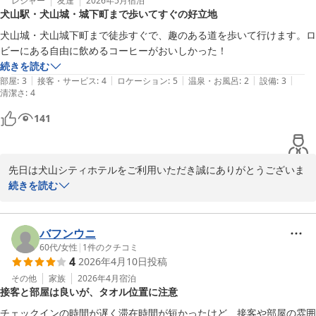
みください。

レジャー
友達
2026年5月
宿泊
犬山駅・犬山城・城下町まで歩いてすぐの好立地
ご宿泊、ご投稿いただきありがとうございました。

犬山シティホテル　牛越
犬山城・犬山城下町まで徒歩すぐで、趣のある道を歩いて行けます。ロ
ビーにある自由に飲めるコーヒーがおいしかった！
犬山シティホテル
続きを読む
2026-07-02
|
|
|
|
|
部屋
:
3
接客・サービス
:
4
ロケーション
:
5
温泉・お風呂
:
2
設備
:
3
清潔さ
:
4
141
先日は犬山シティホテルをご利用いただき誠にありがとうございま
す。

続きを読む
当ホテルは名鉄犬山駅から徒歩4〜5分、城下町、犬山城も近く、明
治村・リトルワールドなどはお車で20分程度と非常に便利な立地に
ございます。快適にお過ごし頂けたご様子を伺う事が出来、スタッ
バフンウニ
フ一同、大変嬉しく感じております。

60代
/
女性
|
1
件のクチコミ
4
2026年4月10日
投稿
ウエルカムコーヒー(15時〜21時)、モーニングコーヒー(6時半〜10
時)もご好評をいただいております。

その他
家族
2026年4月
宿泊
接客と部屋は良いが、タオル位置に注意
今後もお客様のお声を励みに、価格以上のサービスがご提供できる
チェックインの時間が遅く滞在時間が短かったけど、接客や部屋の雰囲