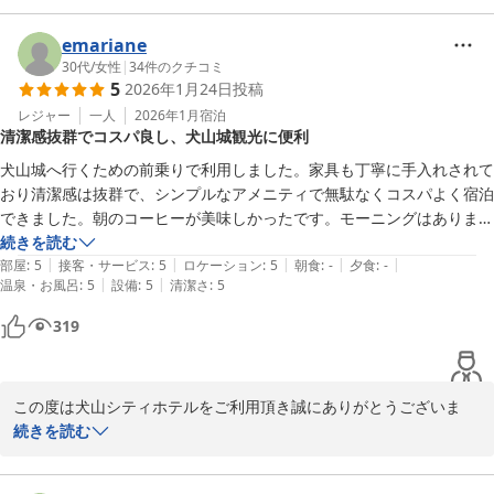
当ホテルは名鉄犬山駅から徒歩4〜5分、城下町も近く、犬山城まで
犬山シティホテル
は徒歩15分程と非常に便利な立地にございます。

emariane
2026-03-17
また、ホテル北側のお部屋からは犬山城や美濃の山々を一望するこ
30代
/
女性
|
34
件のクチコミ
5
2026年1月24日
投稿
とができ、夜にはライトアップされた犬山城もお楽しみいただけま
す。

レジャー
一人
2026年1月
宿泊
清潔感抜群でコスパ良し、犬山城観光に便利
また犬山へお越しの際は是非、当ホテルをご利用くださいませ。

犬山城へ行くための前乗りで利用しました。家具も丁寧に手入れされて
ご宿泊、ご投稿ありがとうございました。

おり清潔感は抜群で、シンプルなアメニティで無駄なくコスパよく宿泊
できました。朝のコーヒーが美味しかったです。モーニングはありませ
犬山シティホテル　牛越

んが駅近なので、他の喫茶店なども利用できますし過ごしやすいのでは
続きを読む
|
|
|
|
|
と思います。もちろん犬山城には近いのでガッツリ観光したい方におす
部屋
:
5
接客・サービス
:
5
ロケーション
:
5
朝食
:
-
夕食
:
-
|
|
温泉・お風呂
:
5
設備
:
5
清潔さ
:
5
すめです。
犬山シティホテル
319
2026-03-09
この度は犬山シティホテルをご利用頂き誠にありがとうございま
す。

続きを読む
また、お忙しい中、当館の口コミにご投稿頂き「清潔感抜群でコス
パ良し、犬山城観光に便利」という温かいお言葉を頂戴しました事