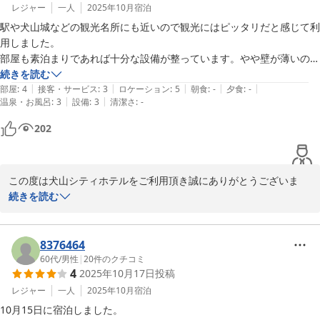
客様自身で冷房、暖房の切り替えができません。すぐに改善という
レジャー
一人
2025年10月
宿泊
わけにはいきませんが、快適にゆっくりとおくつろぎ頂けます様、
駅や犬山城などの観光名所にも近いので観光にはピッタリだと感じて利
順次、交換、改修を行っていく所存でございます。

用しました。

部屋も素泊まりであれば十分な設備が整っています。やや壁が薄いのか
今後もお客様のお声を真摯に受け止め、サービスの向上と清潔なお
隣の部屋の人の咳が壁越しに聞こえてきたので、声やTV・動画視聴な
続きを読む
部屋の提供に努めて参ります。この度は、ご宿泊ならびにご投稿い
|
|
|
|
|
どのボリュームには気を付けた方がいいかと思います。
部屋
:
4
接客・サービス
:
3
ロケーション
:
5
朝食
:
-
夕食
:
-
ただきありがとうございました。またのご利用を心よりお待ち致し
|
|
温泉・お風呂
:
3
設備
:
3
清潔さ
:
-
ております。

202
犬山シティホテル

牛越
この度は犬山シティホテルをご利用頂き誠にありがとうございま
犬山シティホテル
す。

続きを読む
2025-11-14
また、お忙しい中、当館の口コミにご投稿頂き「部屋も素泊まりで
あれば十分な設備が整っています。」という温かいお言葉を頂戴し
ました事を厚く御礼申し上げます。

8376464
文面より、当ホテルで快適に過ごされたご様子でスタッフ一同、嬉
60代
/
男性
|
20
件のクチコミ
4
2025年10月17日
投稿
しく存じます。

レジャー
一人
2025年10月
宿泊
感じて頂けましたように、当ホテルは名鉄犬山駅から徒歩4〜5分、
10月15日に宿泊しました。
