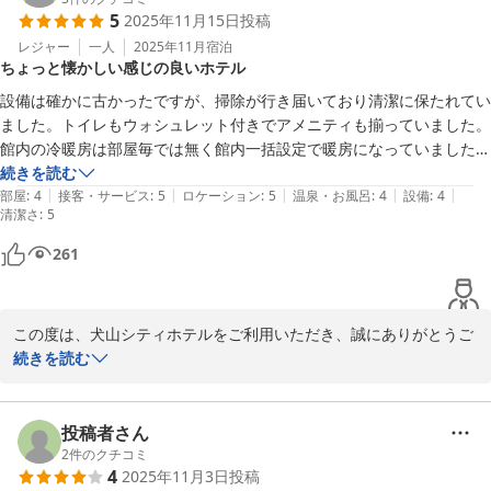
5
2025年11月15日
投稿
文面より、当ホテルで快適に過ごされたご様子でスタッフ一同、嬉
しく存じます。

レジャー
一人
2025年11月
宿泊
ちょっと懐かしい感じの良いホテル
感じて頂けましたように、当ホテルは名鉄犬山駅から徒歩4〜5分、
設備は確かに古かったですが、掃除が行き届いており清潔に保たれてい
犬山城までは徒歩15分程と非常に便利な立地にございます。

ました。トイレもウォシュレット付きでアメニティも揃っていました。

しかし、施設全体の老朽化も目立って来ているのが現状でございま
館内の冷暖房は部屋毎では無く館内一括設定で暖房になっていました。
す。設備面をしっかりと把握を行い、今後のリニュ－アルに繋げて
ただし、部屋毎で冷暖房を消したり強さの調整をすることは可能でし
続きを読む
いく所存でございます。

|
|
|
|
|
た。暑がりの私は暖房を切ってフロントでサーキュレーターをお借りし
部屋
:
4
接客・サービス
:
5
ロケーション
:
5
温泉・お風呂
:
4
設備
:
4
清潔さ
:
5
ました。そういった工夫も嬉しいですね。

是非また犬山へお越しの際は当ホテルをご利用ください。スタッフ
そして何よりスタッフの皆さんがとても親切で感じが良かったのが印象
261
一同心よりお待ち申し上げております。

的でした。
犬山シティホテル

この度は、犬山シティホテルをご利用いただき、誠にありがとうご
フロント　山内
ざいました。

続きを読む
犬山シティホテル
スタッフへのお褒めの言葉を頂戴し、重ねて御礼申し上げます。快
2025-11-23
適にお過ごしいただけたようでスタッフ一同、大変嬉しく思ってお
ります。

投稿者さん
ご指摘の通り、設備が古い箇所もあり、ご不便をおかけしてしまい
2
件のクチコミ
4
2025年11月3日
投稿
申し訳ございません。空調は館内での一括の設定となっており、お