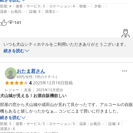
|
|
|
|
|
に気がつかなかった。
部屋
:
4
接客・サービス
:
3
ロケーション
:
4
朝食
:
-
夕食
:
-
2025-10-17
|
|
温泉・お風呂
:
-
設備
:
3
清潔さ
:
-
141
いつも犬山シティホテルをご利用いただきありがとうございます。

当ホテルは名鉄犬山駅から徒歩4〜5分、犬山城までは徒歩15分程と
続きを読む
非常に便利な立地にございます。

また、ホテル北側のお部屋からは犬山城や美濃の山々を一望するこ
とができ、夜にはライトアップされた犬山城もお楽しみいただけま
おたま君さん
す。

60代
/
女性
|
1
件のクチコミ
4
2025年12月16日
投稿
コンセント場所、冷蔵庫の奥に強弱のスイッチが分かりづらくて大
変申し訳ございませんでした。貴重なご意見ありがとうございま
レジャー
友達
2025年12月
宿泊
犬山城が見える！お酒自販機欲しい
す。

また犬山へお越しの際は是非、当ホテルをご利用下さいませ。スタ
部屋の窓から犬山城や成田山が見れて良かったです。アルコールの自販
ッフ一同、心よりお待ち致しております。ご宿泊、ご投稿ありがと
機もあると嬉しかったかなぁ… コンビニまで買いに行きました。
うございました。

続きを読む
犬山シティホテル

|
|
|
|
|
部屋
:
5
接客・サービス
:
5
ロケーション
:
5
温泉・お風呂
:
-
設備
:
4
清潔さ
:
4