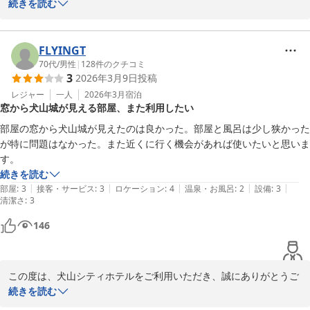
誠にありがとうございました。

続きを読む
また、ご感想をお寄せいただきありがとうございます。

お部屋から犬山城をご覧いただけたとのこと、

FLYINGT
大変うれしく拝見いたしました。

70代
/
男性
|
128
件のクチコミ
3
2026年3月9日
投稿
一方で、冷蔵庫の件ではご不便をおかけし

レジャー
一人
2026年3月
宿泊
窓から犬山城が見える部屋、また利用したい
申し訳ございません。

また、館内の自動販売機はソフトドリンクのみのご用意となってお
部屋の窓から犬山城が見えたのは良かった。部屋と風呂は少し狭かった
り、ご不便をおかけいたしました。

が特に問題はなかった。また近くに行く機会があれば使いたいと思いま
フロントでは周辺のコンビニのご案内もしておりますので、お気軽
す。
にお声がけくださいませ。

続きを読む
|
|
|
|
|
部屋
:
3
接客・サービス
:
3
ロケーション
:
4
温泉・お風呂
:
2
設備
:
3
清潔さ
:
3
今後も皆様に快適にお過ごしいただけるホテルを

146
目指してまいります！

また犬山へお越しの際には、ぜひご利用くださいませ。

この度は、犬山シティホテルをご利用いただき、誠にありがとうご
ざいました。

続きを読む
犬山シティホテル　　加藤