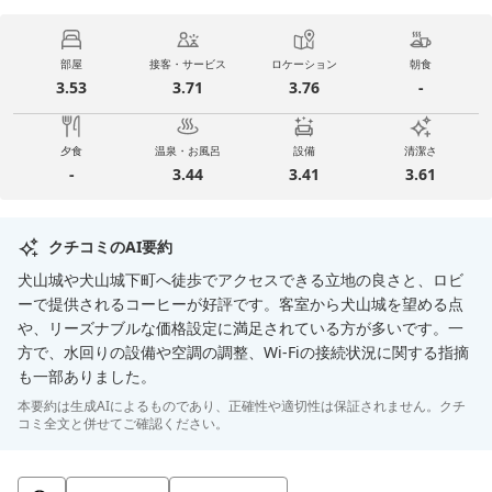
部屋
接客・サービス
ロケーション
朝食
3.53
3.71
3.76
-
夕食
温泉・お風呂
設備
清潔さ
-
3.44
3.41
3.61
クチコミのAI要約
犬山城や犬山城下町へ徒歩でアクセスできる立地の良さと、ロビ
ーで提供されるコーヒーが好評です。客室から犬山城を望める点
や、リーズナブルな価格設定に満足されている方が多いです。一
方で、水回りの設備や空調の調整、Wi-Fiの接続状況に関する指摘
も一部ありました。
本要約は生成AIによるものであり、正確性や適切性は保証されません。クチ
コミ全文と併せてご確認ください。