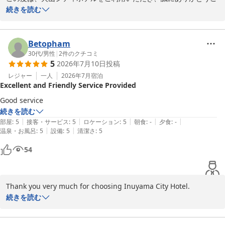
ざいました。

続きを読む
当ホテルは名鉄犬山駅から徒歩45分、城下町も近く、犬山城までは
徒歩15分程と非常に便利な立地にございます。

チェックイン前、チェックアウト後に散策される際はお車の駐車や
Betopham
お荷物のお預かりなど可能な限り対応いたしますので、お気軽にフ
30代
/
男性
|
2
件のクチコミ
5
2026年7月10日
投稿
ロントまでお申し付けください。

今後もサービスの向上と清潔なお部屋の提供に努めて参ります。

レジャー
一人
2026年7月
宿泊
Excellent and Friendly Service Provided
ご多用の中、ご投稿いただきましてありがとうございました。

Good service
犬山シティホテル　牛越
続きを読む
|
|
|
|
|
部屋
:
5
接客・サービス
:
5
ロケーション
:
5
朝食
:
-
夕食
:
-
犬山シティホテル
|
|
温泉・お風呂
:
5
設備
:
5
清潔さ
:
5
2026-07-18
54
Thank you very much for choosing Inuyama City Hotel.

We also appreciate your kind words about our staff.

続きを読む
We will continue to strive to improve our services and provide 
clean rooms so that you can have a safe and comfortable stay.
