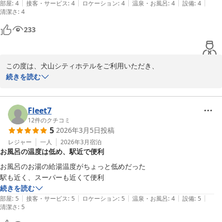
いただいたご意見は今後の備品配置の参考として

|
|
|
|
|
部屋
:
4
接客・サービス
:
4
ロケーション
:
4
温泉・お風呂
:
4
設備
:
4
清潔さ
大切に検討させていただきます。

:
4
233
貴重なお声をお寄せいただきありがとうございました。

この度は、犬山シティホテルをご利用いただき、

また機会がございましたら、ご利用いただけますと幸いです。

誠にありがとうございました。

続きを読む
スタッフ一同、心よりお待ちしております。

お部屋の窓から犬山城をご覧いただけたとのこと、

また駅からのアクセスの良さなど便利に感じて

Fleet7
いただけたようで、大変嬉しく思います！

12
件のクチコミ
5
2026年3月5日
投稿
犬山シティホテル　川島
また犬山にお越しの際には、ぜひ当ホテルをご利用いただけますと
レジャー
一人
2026年3月
宿泊
犬山シティホテル
お風呂の温度は低め、駅近で便利
幸いです。

2026-04-10
スタッフ一同心よりお待ちしております。

お風呂のお湯の給湯温度がちょっと低めだった

駅も近く、スーパーも近くて便利
続きを読む
犬山シティホテル　フロント加藤
|
|
|
|
|
部屋
:
5
接客・サービス
:
5
ロケーション
:
5
温泉・お風呂
:
4
設備
:
5
清潔さ
:
5
犬山シティホテル