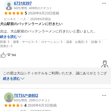
We hope you will consider staying with us again when you visit 
67318397
Inuyama.

60代
/
男性
|
409
件のクチコミ
5
2026年6月23日
投稿
Inuyama CityHotel　Ushikoshi
ビジネス
一人
2026年6月
宿泊
犬山駅前のバッテンラーメンに行きたい
犬山シティホテル
次は、犬山駅前のバッテンラーメンに行きたいと思いました。
2026-07-11
続きを読む
|
|
|
|
|
部屋
:
5
接客・サービス
:
5
ロケーション
:
5
温泉・お風呂
:
5
設備
:
5
清潔さ
:
5
94
この度は犬山シティホテルをご利用いただき、誠にありがとうござ
います。

続きを読む
犬山での滞在を楽しんでいただけたご様子で、大変嬉しく存じま
す。

次回は駅前のバッテンラーメンへ行かれるとのこと、地元でも人気
TETSU*@802
のラーメン店ですので是非ご堪能くださいませ。

60代
/
男性
|
20
件のクチコミ
4
2026年6月3日
投稿
また犬山にお越しの際は、ぜひ当館を拠点に観光やお食事をお楽し