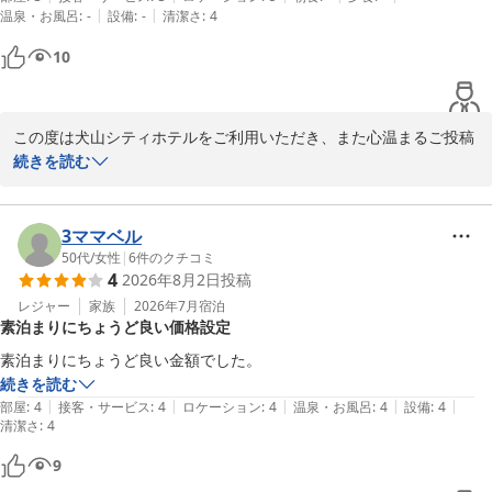
|
|
温泉・お風呂
:
-
設備
:
-
清潔さ
:
4
車での訪問でしたが名鉄『犬山駅』からも近くて

アクセス良好です。
10
この度は犬山シティホテルをご利用いただき、また心温まるご投稿
をいただき誠に

続きを読む
ありがとうございます。

「犬山観光に最適」とのお言葉をいただき、大変嬉しく拝読いたし
3ママベル
ました。

50代
/
女性
|
6
件のクチコミ
4
2026年8月2日
投稿
お部屋の清掃やアメニティ、立地につきましてもご満足いただけた
ご様子に、

レジャー
家族
2026年7月
宿泊
素泊まりにちょうど良い価格設定
スタッフ一同大変励みになっております。

素泊まりにちょうど良い金額でした。
これからも皆様に快適にお過ごしいただけるよう、清潔で心地よい
続きを読む
空間づくりと

|
|
|
|
|
部屋
:
4
接客・サービス
:
4
ロケーション
:
4
温泉・お風呂
:
4
設備
:
4
清潔さ
サービス向上に努めてまいります。

:
4
9
また犬山へお越しの際は、ぜひ当ホテルをご利用くださいませ。
