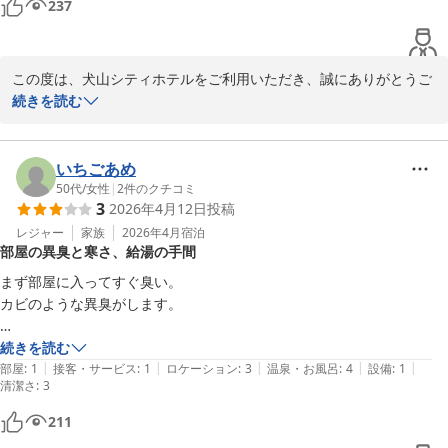
237
2026-03-07
この度は、犬山シティホテルをご利用いただき、誠にありがとうご
ざいました。

続きを読む
お風呂の給湯温度が低めだったとの事

ご迷惑をお掛けし申し訳ございません。

いちごあめ
今後は、今まで以上に給湯温度管理をおこなって

50代
/
女性
|
2
件のクチコミ
3
2026年4月12日
投稿
参ります。

レジャー
家族
2026年4月
宿泊
部屋の異臭と寒さ、給湯の手間
また、ホテル周辺の利便性について高評価いただきありがとうごう
ざいました。

まず部屋に入ってすぐ臭い。

ビジネスや観光など、様々なシーンでご利用いただける立地を感じ
カビのような異臭がします。

ていただけて嬉しく思います。

日没後からは寒い。

続きを読む
またお近くにお越しの際は、ぜひお気軽にお立ちよりくださいま
|
|
|
|
|
エアコンが効かない。

部屋
:
1
接客・サービス
:
1
ロケーション
:
3
温泉・お風呂
:
4
設備
:
1
清潔さ
せ。

:
3
付けると冷房のように風がただ吹き付けるだけ。

　スタッフ一同、またのご来館を心よりお待ちしております！

疲れた身体を休ませたいのに残念でした。

211