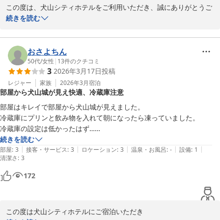
この度は、犬山シティホテルをご利用いただき、誠にありがとうご
ざいました。

続きを読む
ご指摘の通り、設備が古い箇所もあり、ご不便をおかけしてしまい
申し訳ございません。すぐに改善というわけにはいきませんが、周
おさよちん
辺MAPやWIFIなどは交改修、改善を行っていく所存でございます。

50代
/
女性
|
13
件のクチコミ
3
2026年3月17日
投稿
今後もお客様のお声を真摯に受け止め、サービスの向上と清潔なお
レジャー
家族
2026年3月
宿泊
部屋から犬山城が見え快適、冷蔵庫注意
部屋の提供に努めて参ります。この度は、ご宿泊ならびにご投稿い
ただきありがとうございました。またのご利用を心よりお待ち致し
部屋はキレイで部屋から犬山城が見えました。

ております。

冷蔵庫にプリンと飲み物を入れて朝になったら凍っていました。

冷蔵庫の設定は低かったはず…

犬山シティホテル

館内の自販機はジュースのみと言った方が合っている。

続きを読む
フロント　出口
|
|
|
|
|
お酒を求めてコンビニまで車を走らせました。

部屋
:
3
接客・サービス
:
3
ロケーション
:
3
温泉・お風呂
:
-
設備
:
1
清潔さ
:
3
宿に戻る前に必要な物、買い忘れないようにご注意を！

犬山シティホテル
後は快適に過ごせました。

172
2026-03-22
あっ、ベッドと枕は硬めです！
この度は犬山シティホテルにご宿泊いただき
