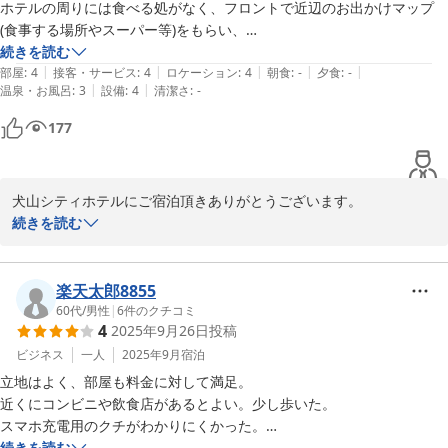
犬山城までは徒歩15分程と非常に便利な立地にございます。

ホテルの周りには食べる処がなく、フロントで近辺のお出かけマップ
しかし、壁などの施設全体の老朽化も目立って来ているのが現状で
(食事する場所やスーパー等)をもらい、

ございます。設備面をしっかりと把握を行い、今後のリニュ－アル
大変助かりました。

続きを読む
に繋げていく所存でございます。

|
|
|
|
|
チェックアウト後に、国宝　犬山城が　徒歩約10〜15分位なので、荷
部屋
:
4
接客・サービス
:
4
ロケーション
:
4
朝食
:
-
夕食
:
-
|
|
温泉・お風呂
:
3
設備
:
4
清潔さ
:
-
物を預かってもらえて良かったです。
是非また犬山へお越しの際は当ホテルをご利用ください。スタッフ
177
一同心よりお待ち申し上げております。

犬山シティホテル

フロント　山内
犬山シティホテルにご宿泊頂きありがとうございます。

続きを読む
2025-11-03
当館は1988年開業となり、施設全体の老朽化も目立って来ているの
が現状でございます。国宝犬山城へも徒歩圏内ですので、今後も多
くの観光のお客様にご利用頂けるよう、設備面をしっかりと把握を
楽天太郎8855
行い、今後のリニュ－アルに繋げていく所存でございます。

60代
/
男性
|
6
件のクチコミ
4
2025年9月26日
投稿
末尾となりますが、秋中盤に差し掛かり、寒暖の差が激しい日々が
ビジネス
一人
2025年9月
宿泊
続いておりますが、お身体にはご自愛下さいませ。

立地はよく、部屋も料金に対して満足。

近くにコンビニや飲食店があるとよい。少し歩いた。

犬山シティホテル

スマホ充電用のクチがわかりにくかった。

フロント　出口
部屋に冷蔵庫があったのはうれしいが、庫内の奥にスイッチがあること
続きを読む