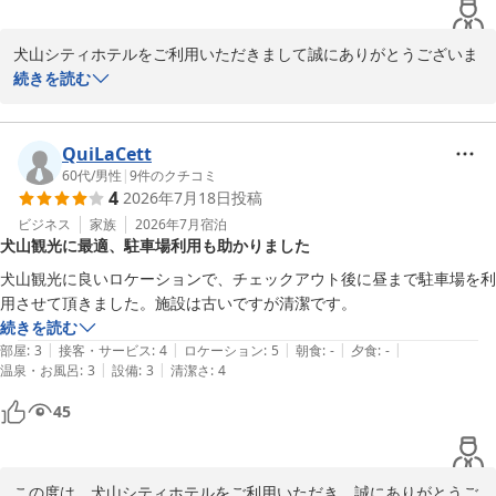
スタッフ一同、心よりお待ちしております。

犬山シティホテルをご利用いただきまして誠にありがとうございま
Inuyama CityHotel　川島
す。数あるホテルの中から当ホテルをお選びいただきましたこと、
続きを読む
犬山シティホテル
大変嬉しく思っております。

2026-08-05
お客様にお気軽にご利用いただける様、ネット料金を改定致しまし
た。週末やイベントがあるお日にちはお値段が上がってしまいます
QuiLaCett
事ご了承くださいませ。

60代
/
男性
|
9
件のクチコミ
4
2026年7月18日
投稿
これからも、お客様に快適にお過ごしいただけますよう、サービス
の向上と清潔なお部屋の提供に努めて参ります。

ビジネス
家族
2026年7月
宿泊
犬山観光に最適、駐車場利用も助かりました
この度はご投稿いただきありがとうございました。またのご利用を
心よりお待ちいたしております。

犬山観光に良いロケーションで、チェックアウト後に昼まで駐車場を利
用させて頂きました。施設は古いですが清潔です。
続きを読む
犬山シティホテル
|
|
|
|
|
部屋
:
3
接客・サービス
:
4
ロケーション
:
5
朝食
:
-
夕食
:
-
2026-08-02
|
|
温泉・お風呂
:
3
設備
:
3
清潔さ
:
4
45
この度は、犬山シティホテルをご利用いただき、誠にありがとうご