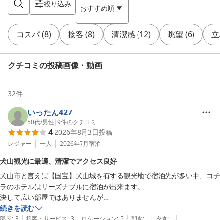
絞り込み
おすすめ順
コスパ
(
8
)
接客
(
8
)
清潔感
(
12
)
眺望
(
6
)
立
クチコミの投稿画像・動画
32
件
いったん427
50代
/
男性
|
9
件のクチコミ
4
2026年8月3日
投稿
レジャー
一人
2026年7月
宿泊
犬山観光に最適、清潔でアクセス良好
犬山市と言えば【国宝】犬山城を有する観光地で宿泊先が多い中、コチ
ラのホテルはリーズナブルに宿泊が出来ます。

決して広い部屋ではありませんが

とてもキレイに清掃されています。

続きを読む
|
|
|
|
|
アメニティも一通り揃っているので良いですね。

部屋
:
3
接客・サービス
:
3
ロケーション
:
5
朝食
:
-
夕食
:
-