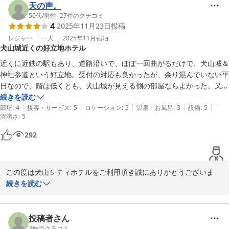
を厚く御礼申し上げます。

天の声。
文面より、当ホテルで快適に過ごされたご様子でスタッフ一同、嬉
50代
/
男性
|
27
件のクチコミ
4
2025年11月23日
投稿
しく存じます。

レジャー
一人
2025年11月
宿泊
犬山城近くの好立地ホテル
感じて頂けましたように、当ホテルは名鉄犬山駅から徒歩4〜5分、
犬山城までは徒歩15分程と非常に便利な立地にございます。

近くに近鉄の駅もあり、道路沿いで、ほぼ一回曲がるだけで、犬山城＆
神社参道という好立地。受付の対応も良かったが、余り混んでいない平
是非また犬山へお越しの際は当ホテルをご利用ください。スタッフ
日なので、階は低くとも、犬山城が見える側の部屋ならよかった。又、
一同心よりお待ち申し上げております。

値段の割にオス勧めなホテルだが、洗面台とお風呂の水とお湯が調節が
続きを読む
|
|
|
|
|
必要なタイプなのは仕方ないとして、シャワーの湯量が少ないのが残
部屋
:
4
接客・サービス
:
5
ロケーション
:
5
温泉・お風呂
:
3
設備
:
5
清潔さ
犬山シティホテル

:
5
念。全体としてGOOD。
フロント　山内
292
犬山シティホテル
2026-01-24
この度は犬山シティホテルをご利用頂き誠にありがとうございま
す。

続きを読む
また、お忙しい中、当館の口コミにご投稿頂き「近くに近鉄の駅も
あり、道路沿いで、ほぼ一回曲がるだけで、犬山城神社参道という
好立地。受付の対応も良かった」という温かいお言葉を頂戴しまし
投稿者さん
た事を厚く御礼申し上げます。

3
件のクチコミ