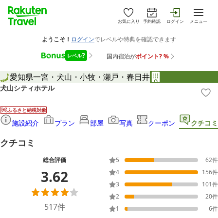
お気に入り
予約確認
ログイン
メニュー
愛知県
一宮・犬山・小牧・瀬戸・春日井
犬山シティホテル
ふるさと納税対象
施設紹介
プラン
部屋
写真
クーポン
クチコミ
クチコミ
総合評価
5
62
件
3.62
4
156
件
3
101
件
2
20
件
517
件
1
6
件