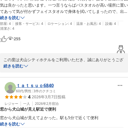
よう努力して参ります。

気は良かったと思います。一つ言うならばバスタオルが高い場所に置い
また犬山へお越しの際は是非、当ホテルをご利用くださいませ。ご
てあって気が付かずフェイスタオルで身体を拭いてしまったので、出来
宿泊、ご投稿いただきありがとうございました。

れば同じ場所に置いて欲しかったです。
続きを読む
犬山シティホテル　牛越
|
|
|
|
|
部屋
:
4
接客・サービス
:
4
ロケーション
:
4
温泉・お風呂
:
4
設備
:
4
清潔さ
:
4
犬山シティホテル
255
2026-06-03
この度は犬山シティホテルをご利用いただき、誠にありがとうござ
いました。

続きを読む
チェックインのお時間の関係でご滞在時間が短く感じられたとの事
でしたが、そのような中でも接客やお部屋の雰囲気のついて温かい
ｔａｔｓｕｏ6840
お言葉をいただき、

60代
/
男性
|
3
件のクチコミ
4
2026年3月7日
投稿
大変嬉しく拝見いたしました。

レジャー
一人
2026年2月
宿泊
窓から犬山城が見え駅近で便利
また、バスタオルの設置場所につきましてはご不便をおかけし申し
窓から犬山城が見えてよかった。駅も5分で近くて便利
訳ございませんでした。

続きを読む