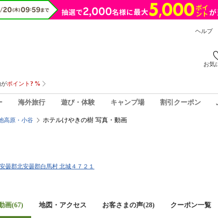
ヘルプ
お気
ー
海外旅行
遊び・体験
キャンプ場
割引クーポン
ホテルけやきの樹 写真・動画
池高原・小谷
長野県安曇郡北安曇郡白馬村 北城４７２１
画(67)
地図・アクセス
お客さまの声(
28
)
クーポン一覧