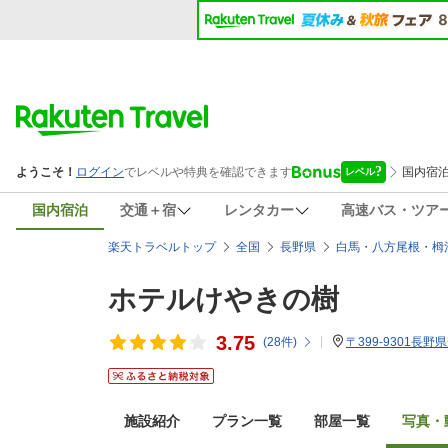
国内宿泊
交通＋宿
レンタカー
高速バス・ツア
楽天トラベルトップ
全国
長野県
白馬・八方尾根・栂
ホテルけやきの樹
3.75
(
28
件)
〒399-9301
施設紹介
プラン一覧
部屋一覧
写真・動