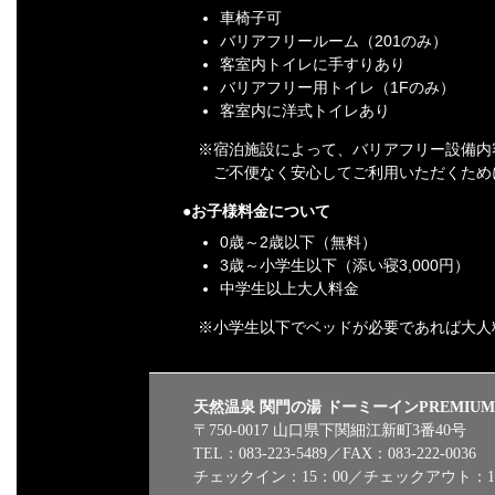
車椅子可
バリアフリールーム（201のみ）
客室内トイレに手すりあり
バリアフリー用トイレ（1Fのみ）
客室内に洋式トイレあり
※宿泊施設によって、バリアフリー設備内
ご不便なく安心してご利用いただくため
お子様料金について
0歳～2歳以下（無料）
3歳～小学生以下（添い寝3,000円）
中学生以上大人料金
※小学生以下でベッドが必要であれば大人
天然温泉 関門の湯 ドーミーインPREMIU
〒750-0017 山口県下関細江新町3番40号
TEL：083-223-5489／FAX：083-222-0036
チェックイン：15：00／チェックアウト：11