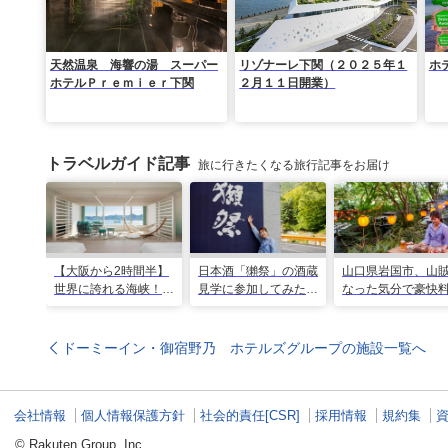
天然温泉 海響の湯 スーパー
リゾナーレ下関（２０２５年１
ホ
ホテルＰｒｅｍｉｅｒ下関
２月１１日開業）
トラベルガイド記事
旅に行きたくなる旅行記事をお届け
【大阪から2時間半】
日本酒「獺祭」の酒蔵
山口県岩国市、山
世界に誇れる海峡！
見学に参加してみた！
なった気分で豪快
山口・下関に新しいリ
人の手間とデータで造
が味わえる名物ス
ゾナーレが開業
り上げる変わらない美
ト「いろり山賊」
味しさ
ドーミーイン・御宿野乃 ホテルズグループの施設一覧へ
会社情報
個人情報保護方針
社会的責任[CSR]
採用情報
規約集
© Rakuten Group, Inc.