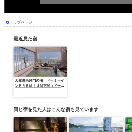
トップページ
最近見た宿
天然温泉関門の湯 ドーミーイ
ンＰＲＥＭＩＵＭ下関（ドーミ
ーイン・御宿野乃 ホテルズグ
ループ）
同じ宿を見た人はこんな宿も見ています