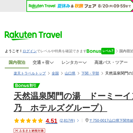
国内宿泊
交通＋宿
レンタカー
高速バス・ツアー
天然温泉関門の
楽天トラベルトップ
全国
山口県
下関・宇部
天然温泉関門の湯 ドーミーイ
乃 ホテルズグループ）
4.51
(
2,817
件)
〒750-0017山口県下関市細