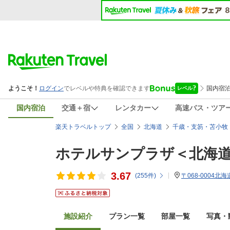
国内宿泊
交通＋宿
レンタカー
高速バス・ツア
楽天トラベルトップ
全国
北海道
千歳・支笏・苫小牧
ホテルサンプラザ＜北海
3.67
(
255
件)
〒068-0004北
施設紹介
プラン一覧
部屋一覧
写真・動