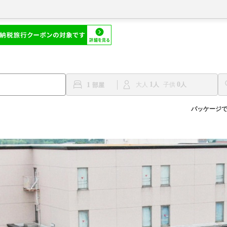
1
0
1
大人
子供
パッケージ