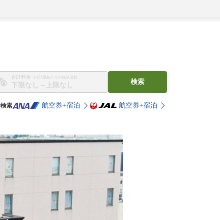
合計料金
※1部屋あたりの税込金額
検索
〜
航空券+宿泊
航空券+宿泊
で検索