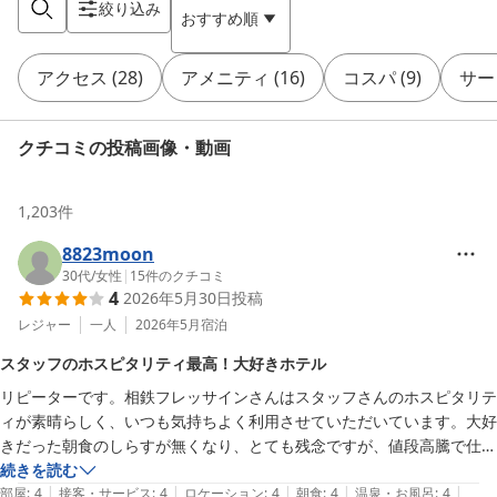
絞り込み
おすすめ順
アクセス
(
28
)
アメニティ
(
16
)
コスパ
(
9
)
サー
クチコミの投稿画像・動画
1,203
件
8823moon
30代
/
女性
|
15
件のクチコミ
4
2026年5月30日
投稿
レジャー
一人
2026年5月
宿泊
スタッフのホスピタリティ最高！大好きホテル
リピーターです。相鉄フレッサインさんはスタッフさんのホスピタリテ
ィが素晴らしく、いつも気持ちよく利用させていただいています。大好
きだった朝食のしらすが無くなり、とても残念ですが、値段高騰で仕方
ないですね（涙）個人的にはトツカレーが一押しです！アメニティも充
続きを読む
|
|
|
|
|
実していて大好きなホテルです。
部屋
:
4
接客・サービス
:
4
ロケーション
:
4
朝食
:
4
温泉・お風呂
:
4