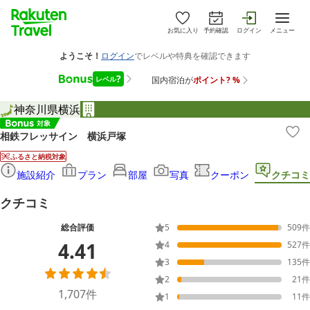
お気に入り
予約確認
ログイン
メニュー
神奈川県
横浜
相鉄フレッサイン 横浜戸塚
ふるさと納税対象
施設紹介
プラン
部屋
写真
クーポン
クチコミ
クチコミ
総合評価
5
509
件
4.41
4
527
件
3
135
件
2
21
件
1,707
件
1
11
件