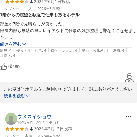
4
2026年6月1日
投稿
ようで何よりでございます。

次回はぜひゆっくりとお過ごしいただける機会がございましたら幸
レジャー
一人
2026年5月
宿泊
7階からの眺望と駅近で仕事も捗るホテル
いです。

部屋が7階で見晴らしが良かった。

またのお越しをスタッフ一同、心よりお待ちしております。
部屋内部も無駄の無いレイアウトで仕事の残務整理も難なくこなせまし
た。

相鉄フレッサイン 横浜戸塚
駅近で飲食も困らないホテルは言うこと無しです。
続きを読む
2026-06-19
|
|
|
|
|
部屋
:
4
接客・サービス
:
4
ロケーション
:
4
温泉・お風呂
:
4
設備
:
4
清潔さ
:
4
80
この度は当ホテルをご利用いただきまして、誠にありがとうござい
ます。

続きを読む
お客様に快適にお過ごしいただけました事、また客室についてもお
褒めいただきまして大変光栄でございます。

ウメスイショウ
10代
/
女性
|
2
件のクチコミ
4
2026年5月15日
投稿
今後もより当館でのご宿泊に満足いただけます様、スタッフ一同サ
ービス向上に努めて参ります。

レジャー
家族
2026年4月
宿泊