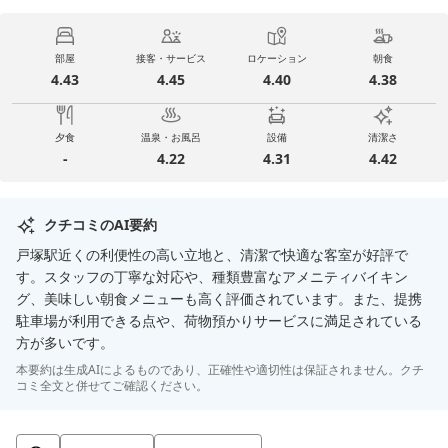
部屋
接客・サービス
ロケーション
朝食
4.43
4.45
4.40
4.38
夕食
温泉・お風呂
設備
清潔さ
-
4.22
4.31
4.42
クチコミのAI要約
戸塚駅近くの利便性の高い立地と、清潔で快適な客室が好評で
す。スタッフの丁寧な対応や、種類豊富なアメニティバイキン
グ、美味しい朝食メニューも高く評価されています。また、提携
駐車場が利用できる点や、荷物預かりサービスに満足されている
方が多いです。
本要約は生成AIによるものであり、正確性や適切性は保証されません。クチ
コミ全文と併せてご確認ください。