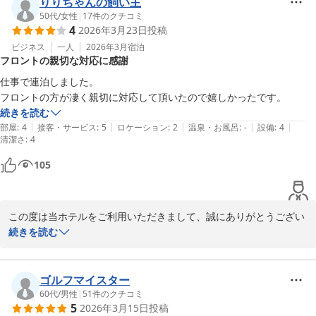
りりちゃんの飼い主
これからもより快適にお過ごしいただけます様、スタッフ一同精進
50代
/
女性
|
17
件のクチコミ
4
2026年3月23日
投稿
して参ります。

ビジネス
一人
2026年3月
宿泊
フロントの親切な対応に感謝
また機会がございましたら是非、当館へお立ち寄りくださいませ。

お客様にまた会える日をお待ち申し上げております。

仕事で連泊しました。

フロントの方が凄く親切に対応して頂いたので嬉しかったです。
この度は貴重なお時間の中、口コミにご返信いただきまして誠にあ
続きを読む
りがとうございました。

|
|
|
|
|
部屋
:
4
接客・サービス
:
5
ロケーション
:
2
温泉・お風呂
:
-
設備
:
4
清潔さ
:
4
相鉄フレッサイン横浜戸塚　フロント
105
相鉄フレッサイン 横浜戸塚
2026-04-08
この度は当ホテルをご利用いただきまして、誠にありがとうござい
ます。

続きを読む
フロントスタッフについてお褒めの言葉をいただき、大変嬉しく思
います。

ゴルフマイスター
60代
/
男性
|
51
件のクチコミ
5
2026年3月15日
投稿
今後ともサービス向上に努めて参ります。
