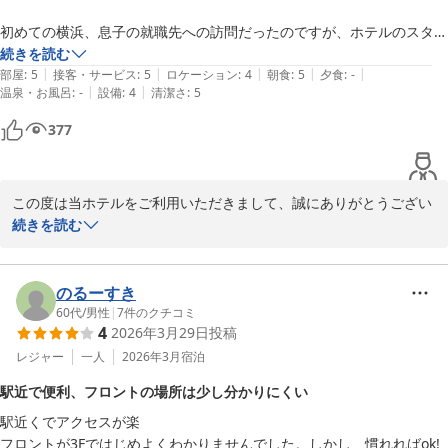
この度はお忙しい中、口コミにご返信いただきまして誠にありがと
初めての横浜、息子の就職先への訪問だったのですが、ホテルのスタッ
うございました。

フの方が周辺駅や行き方などを教えて下さいました。

続きを読む
|
|
|
|
|
結局は車でほとんどの場所に行き来をしたので、マイカーで宿泊ならと
部屋
:
5
接客・サービス
:
5
ロケーション
:
4
朝食
:
5
夕食
:
-
相鉄フレッサイン横浜戸塚　フロント
|
|
温泉・お風呂
:
-
設備
:
4
清潔さ
:
5
ても便利な印象です。

相鉄フレッサイン 横浜戸塚
377
2026-05-15
提携駐車場がすぐ近くの24時間営業のトッカーナ駐車場、宿泊客は割
引ありで1800円が1200円になるなどお得に。

この度は当ホテルをご利用いただきまして、誠にありがとうござい
予約をギリギリで取った為、ツインが最後の一部屋だったので、他が分
ます。

続きを読む
かりませんが、清潔で整っており快適で、アメニティやレンタルできる
グッズも三階のエレベーター前に揃っており、好きなものを持って上が
お客様にお車でのご来館時のアクセスの良さや、アメニティ、ご朝
るシステムは無駄がなく好印象。

食についてお褒めのお言葉を頂戴し、スタッフ一同大変光栄でござ
のるーすき
います。

60代
/
男性
|
7
件のクチコミ
わたしはバスソルトを頂いて半身浴で利用しました。

4
2026年3月29日
投稿
お客様に当館でのご滞在にご満足いただけましたこと、心より嬉し
レジャー
一人
2026年3月
宿泊
朝食付きでビュッフェバイキングを利用しましたが、並んだメニューも
く思います。

いろいろ、２日とも違っていて楽しめます。

駅近で便利、フロントの場所は少し分かりにくい
駅近くでアクセスが楽

これからもより快適にお過ごしいただけます様、サービス向上に努
部屋からの景色はホテル裏側でしたが、場所がとにかく便利な為、マイ
フロントが3Fではじめよくわかりませんでした。しかし、慣れればok!
めて参ります。
