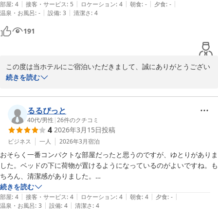
|
|
|
|
|
部屋
:
4
接客・サービス
:
5
ロケーション
:
4
朝食
:
-
夕食
:
-
相鉄フレッサイン 横浜戸塚
|
|
温泉・お風呂
:
-
設備
:
3
清潔さ
:
4
2026-03-29
191
この度は当ホテルにご宿泊いただきまして、誠にありがとうござい
ます。

続きを読む
立地やサービスについてご満足いただけた様で、とても嬉しく思い
ます。

るるぴっと
40代
/
男性
|
26
件のクチコミ
4
2026年3月15日
投稿
これからもより快適にお過ごしいただけます様、スタッフ一同精進
して参ります。

ビジネス
一人
2026年3月
宿泊
おそらく一番コンパクトな部屋だったと思うのですが、ゆとりがありま
また機会がございましたら是非、当館へお立ち寄りくださいませ。

した。ベッドの下に荷物が置けるようになっているのがよいですね。も
お客様にまた会える日をお待ち申し上げております。

ちろん、清潔感がありました。

朝食会場はホテルの規模からすると、少し狭いと感じましたが、平日だ
続きを読む
この度は貴重なお時間の中、口コミにご返信いただきまして誠にあ
|
|
|
|
|
ったからか、混雑で困るということはなかったです。ユニークな食材も
部屋
:
4
接客・サービス
:
4
ロケーション
:
4
朝食
:
4
夕食
:
-
りがとうございました。

|
|
温泉・お風呂
:
3
設備
:
4
清潔さ
:
4
あり、和食系ではしらすが、洋食系ではくるみパンがとてもおいしかっ