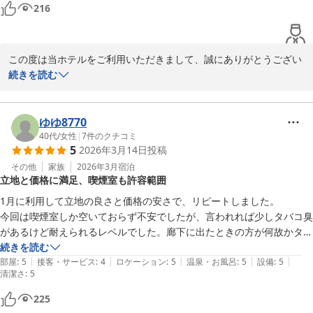
たです。

216
相鉄フレッサイン横浜戸塚　フロント
ランドリーは、電子マネー非対応で、洗濯乾燥別でしたが、使用状況が
部屋のモニターでわかるようになっていたのは便利でした。
相鉄フレッサイン 横浜戸塚
2026-04-21
この度は当ホテルをご利用いただきまして、誠にありがとうござい
ます。

続きを読む
お客様に当館の客室や朝食ビュッフェをお褒めいただきまして、大
変嬉しく思います。

ゆゆ8770
40代
/
女性
|
7
件のクチコミ
5
2026年3月14日
投稿
また、コインランドリーに関するご意見、誠にありがとうございま
す。

その他
家族
2026年3月
宿泊
立地と価格に満足、喫煙室も許容範囲
お客様のご意見は今後のサービス向上に役立たさせていただきます
よう存じます。

1月に利用して立地の良さと価格の安さで、リピートしました。

今回は喫煙室しか空いておらず不安でしたが、言われれば少しタバコ臭
この度は貴重なお時間の中、口コミにご返信いただきまして誠にあ
があるけど耐えられるレベルでした。廊下に出たときの方が何故かタバ
りがとうございました。
コの臭いがしました。周りも喫煙室なのかな？と思いました。

続きを読む
|
|
|
|
|
デラックスツインで風呂、トイレ別のお部屋で大満足でした！

部屋
:
5
接客・サービス
:
4
ロケーション
:
5
温泉・お風呂
:
5
設備
:
5
相鉄フレッサイン 横浜戸塚
清潔さ
:
5
また利用したいです。
2026-03-15
225