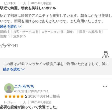
ビジネス
一人
2026年3月
宿泊
駅近で綺麗、朝食も美味しいホテル
また機会がございましたら是非、当館へお立ち寄りくださいませ。

お客様にまた会える日をお待ち申し上げております。

駅近で部屋は綺麗でアメニティも充実しています。朝食はかなり美味し
いです。新聞も頂けるのはありがたいです。また利用いたします。
この度は貴重なお時間の中、口コミにご返信いただきまして、誠に
続きを読む
ありがとうございました。

|
|
|
|
|
部屋
:
5
接客・サービス
:
5
ロケーション
:
5
朝食
:
-
温泉・お風呂
:
5
|
設備
:
5
清潔さ
:
5
相鉄フレッサイン横浜戸塚　フロント
141
相鉄フレッサイン 横浜戸塚
2026-03-24
この度は,相鉄フレッサイン横浜戸塚をご利用いただきまして、誠に
ありがとうございます。

続きを読む
お客様が当館の様々なサービスをご活用されることは、スタッフ一
同にとっても嬉しい気持ちでいっぱいになります。

こたろちち
40代
/
男性
|
2
件のクチコミ
5
2026年3月14日
投稿
機会がございましたら、またのご利用をお待ち申し上げておりま
す。

レジャー
一人
2026年2月
宿泊
必要な設備が揃っていて快適でした。