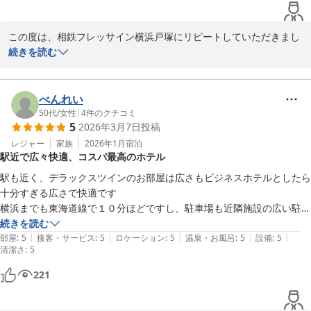
この度は、相鉄フレッサイン横浜戸塚にリピートしていただきまし
て誠にありがとうございます。

続きを読む
今回は喫煙室でのご案内となり、ご不安な中でも「耐えられるレベ
べんれい
ル」とお感じいただけたことに少し安心いたしました。

50代
/
女性
|
4
件のクチコミ
5
2026年3月7日
投稿
廊下でのにおいについてもご指摘ありがとうございます。

当館は６階と８階が喫煙のフロアとなっております。そのため６階
レジャー
家族
2026年1月
宿泊
駅近で広々快適、コスパ最高のホテル
と８階は、医療現場でも使用されております強力な空気清浄機を

廊下に設置しておりますが十分な除臭ができず、館内の臭い対策や
駅も近く、デラックスツインのお部屋は広さもビジネスホテルとしたら
清掃時のチェック体制の見直しを検討したいと思います。

十分すぎる広さで快適です

デラックスツインのお部屋を気に入っていただけたとのこと、とて
横浜までも東海道線で１０分ほどですし、駐車場も近隣施設の広い駐車
も嬉しく拝読しました。

場を利用できるので便利です

続きを読む
また利用したいとのお言葉が、スタッフにとって何よりの励みで
|
|
|
|
|
部屋
:
5
接客・サービス
:
5
ロケーション
:
5
温泉・お風呂
:
5
設備
:
5
清潔さ
す。

:
5
次回も心地よくお過ごしいただけるよう、スタッフ一同お待ちして
221
おります。
