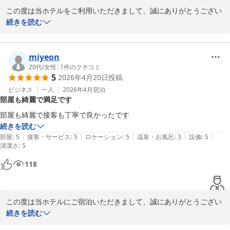
貴重なご意見を頂きましたことに深く感謝を申し上げます。

この度は当ホテルをご利用いただきまして、誠にありがとうござい
ます。

続きを読む
相鉄フレッサイン 横浜戸塚
お褒めの言葉をいただき、大変嬉しく思います。

2026-03-14
miyeon
今後ともサービス向上に努めて参ります。

20代
/
女性
|
1
件のクチコミ
5
2026年4月20日
投稿
また機会がございましたら是非、当館へお立ち寄りくださいませ。

ビジネス
一人
2026年4月
宿泊
部屋も綺麗で満足です
お客様にまた会える日をお待ち申し上げております。

部屋も綺麗で接客も丁寧で良かったです
この度は貴重なお時間の中、口コミにご返信いただきまして、誠に
続きを読む
ありがとうございました。

|
|
|
|
|
部屋
:
5
接客・サービス
:
5
ロケーション
:
5
温泉・お風呂
:
3
設備
:
5
清潔さ
:
5
相鉄フレッサイン横浜戸塚　フロント
118
相鉄フレッサイン 横浜戸塚
2026-03-07
この度は当ホテルにご宿泊いただきまして、誠にありがとうござい
ます。

続きを読む