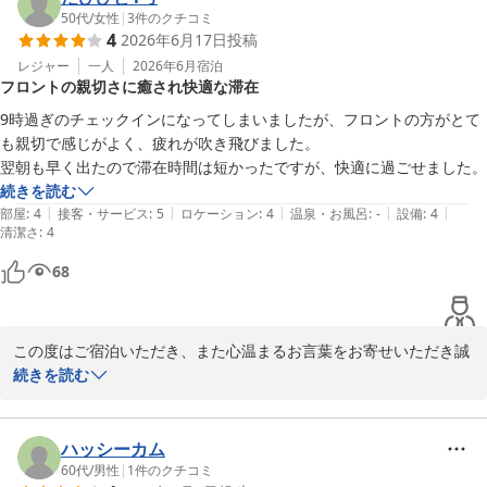
今後もより快適にお過ごしいただけるよう、スタッフ一同努めてま
50代
/
女性
|
3
件のクチコミ
4
2026年6月17日
投稿
いります。

またのお越しを心よりお待ちしております。
レジャー
一人
2026年6月
宿泊
フロントの親切さに癒され快適な滞在
相鉄フレッサイン 横浜戸塚
9時過ぎのチェックインになってしまいましたが、フロントの方がとて
2026-06-19
も親切で感じがよく、疲れが吹き飛びました。

翌朝も早く出たので滞在時間は短かったですが、快適に過ごせました。
続きを読む
|
|
|
|
|
部屋
:
4
接客・サービス
:
5
ロケーション
:
4
温泉・お風呂
:
-
設備
:
4
清潔さ
:
4
68
この度はご宿泊いただき、また心温まるお言葉をお寄せいただき誠
にありがとうございます。

続きを読む
フロントスタッフの対応に癒されたとのお言葉を頂戴し、大変うれ
しく拝読いたしました。

ハッシーカム
ご滞在時間は短かったとのことですが、快適にお過ごしいただけた
60代
/
男性
|
1
件のクチコミ