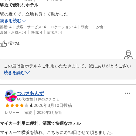
駅近で便利なホテル
また機会がございましたら是非、当館へお立ち寄りくださいませ。

駅の近くで、立地も良くて助かった
お客様にまた会える日をお待ち申し上げております。

続きを読む
|
|
|
|
|
部屋
:
4
接客・サービス
:
4
ロケーション
:
4
朝食
:
-
夕食
:
-
この度は貴重なお時間の中、口コミにご返信いただきまして誠にあ
|
|
温泉・お風呂
:
4
設備
:
4
清潔さ
:
4
りがとうございました。

74
相鉄フレッサイン横浜戸塚　フロント
相鉄フレッサイン 横浜戸塚
この度は当ホテルをご利用いただきまして、誠にありがとうござい
2026-06-01
ます。

続きを読む
お客様に当館のアクセスの良さをお褒めいただきまして、大変嬉し
く思います。

つぶ*あんず
当館は東京方面や神奈川県内の観光地へのアクセスが良いと、多く
60代
/
女性
|
1
件のクチコミ
4
2026年3月10日
投稿
のお客様よりご好評をいただいております。

レジャー
家族
2026年3月
宿泊
また機会がございましたら是非、当館へお立ち寄りくださいませ。

マイカー利用に便利、清潔で快適なホテル
お客様にまた会える日をお待ち申し上げております。

マイカーで横浜を訪れ、こちらに2泊3日させて頂きました。
