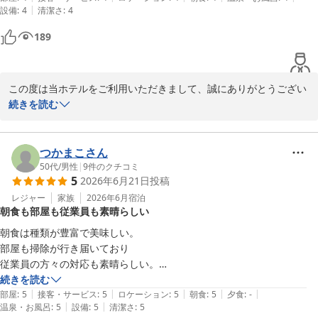
|
設備
:
4
清潔さ
:
4
189
この度は当ホテルをご利用いただきまして、誠にありがとうござい
ます。

続きを読む
お客様にスタッフの対応やアメニティについてお褒めいただきまし
て、大変嬉しく思います。

つかまこさん
ご朝食については、楽しみにされていたしらすが無くなってしま
50代
/
男性
|
9
件のクチコミ
5
2026年6月21日
投稿
い、申し訳ございません。

今後もお客様に喜んでいただけるサービスが出来るよう、精進して
レジャー
家族
2026年6月
宿泊
朝食も部屋も従業員も素晴らしい
参ります。

朝食は種類が豊富で美味しい。

また機会がございましたら是非、当館へお立ち寄りくださいませ。

部屋も掃除が行き届いており

お客様にまた会える日をお待ち申し上げております。

従業員の方々の対応も素晴らしい。

いつも横浜への旅は新横浜や関内辺りで

続きを読む
この度はお忙しい中、口コミにご返信いただきまして誠にありがと
|
|
|
|
|
宿泊していましたが、ちょっと離れても

部屋
:
5
接客・サービス
:
5
ロケーション
:
5
朝食
:
5
夕食
:
-
うございました。

|
|
温泉・お風呂
:
5
設備
:
5
清潔さ
:
5
こちらに宿泊したいと思いました。