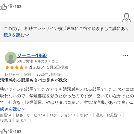
103
相鉄フレッサイン横浜戸塚　フロント
相鉄フレッサイン 横浜戸塚
2026-05-30
この度は、相鉄フレッサイン横浜戸塚にご宿泊頂きまして誠にあり
がとうございます。

続きを読む
お客様からいただきました沢山のお褒めの言葉を大切にしながら、
お客様に喜んでいただけるサービスを今後も提供してゆきたいと思
ジーニー1960
っております。

60代
/
男性
|
6
件のクチコミ
4
2026年5月6日
投稿
ご宿泊の機会がございました折には、是非とも当館のご利用をお待
レジャー
家族
2026年5月
宿泊
清潔感ある部屋もタバコ臭さが残念
ち申し上げております。

狭いツインの部屋でしたがとても清潔感あふれる部屋でした。タバコは
貴重なご意見を頂きましたことに深く感謝を申し上げます。

吸わないので、禁煙部屋を頼みたかったのですが、空いていなかったの
で、仕方なく喫煙部屋。やはりタバコ臭い。空気清浄機があって良かっ
たです。
続きを読む
|
|
|
|
|
部屋
:
4
接客・サービス
:
4
ロケーション
:
1
朝食
:
3
温泉・お風呂
:
2
|
設備
:
3
清潔さ
:
4
163