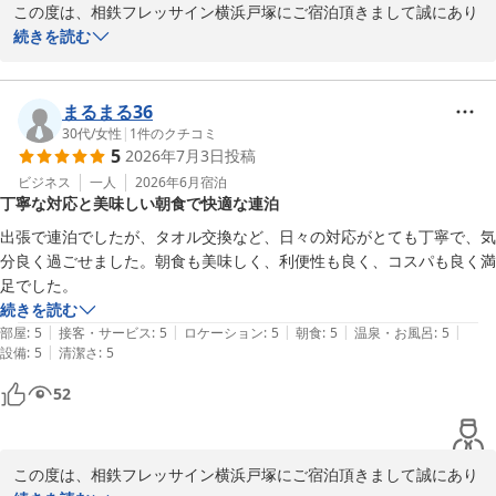
この度は、相鉄フレッサイン横浜戸塚にご宿泊頂きまして誠にあり
がとうございます。

続きを読む
この度はご投稿いただきまして、誠にありがとうございます。

お客様からいただきましたお褒めの言葉を大切にしながら、お客様
に喜んでいただけるサービスを今後も提供してゆきたいと思ってお
相鉄フレッサイン横浜戸塚　フロント
ります。

まるまる36
相鉄フレッサイン 横浜戸塚
またご宿泊の機会がございました折には、是非とも当館のご利用を
30代
/
女性
|
1
件のクチコミ
2026-05-07
5
2026年7月3日
投稿
お待ち申し上げております。
ビジネス
一人
2026年6月
宿泊
相鉄フレッサイン 横浜戸塚
丁寧な対応と美味しい朝食で快適な連泊
2026-07-27
出張で連泊でしたが、タオル交換など、日々の対応がとても丁寧で、気
分良く過ごせました。朝食も美味しく、利便性も良く、コスパも良く満
続きを読む
|
|
|
|
|
部屋
:
5
接客・サービス
:
5
ロケーション
:
5
朝食
:
5
温泉・お風呂
:
5
|
設備
:
5
清潔さ
:
5
52
この度は、相鉄フレッサイン横浜戸塚にご宿泊頂きまして誠にあり