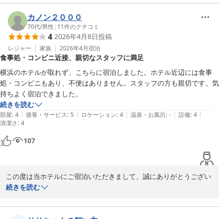
お部屋やスタッフの対応についてご満足いただけた様で、とても嬉
しく思います。

カノン２０００
70代
/
男性
|
11
件のクチコミ
4
2026年4月8日
投稿
これからもより快適にお過ごしいただけます様、スタッフ一同精進
して参ります。

レジャー
家族
2026年4月
宿泊
食事処・コンビニ近接、親切なスタッフに満足
また機会がございましたら是非、当館へお立ち寄りくださいませ。

横浜のホテルが取れず、こちらに宿泊しました。ホテル近辺には食事
お客様にまた会える日をお待ち申し上げております。

処・コンビニもあり、不便はありません。スタッフの方も親切です。気
持ちよく宿泊できました。
この度は貴重なお時間の中、口コミにご返信いただきまして誠にあ
続きを読む
りがとうございました。

|
|
|
|
|
部屋
:
4
接客・サービス
:
5
ロケーション
:
4
温泉・お風呂
:
-
設備
:
4
清潔さ
:
4
相鉄フレッサイン横浜戸塚　フロント
107
相鉄フレッサイン 横浜戸塚
2026-04-21
この度は当ホテルにご宿泊いただきまして、誠にありがとうござい
ます。

続きを読む
お客様に快適にお過ごしいただけました事、大変嬉しく思います。
