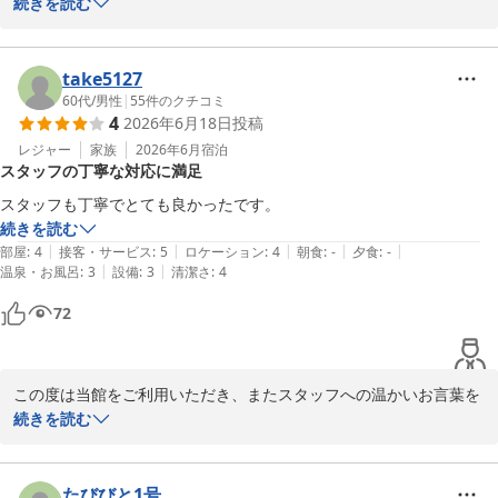
がとうございます。

続きを読む
お客様からいただきました沢山のお褒めの言葉を大切にしながら、
お客様に喜んでいただけるサービスを今後も提供してゆきたいと思
take5127
っております。

60代
/
男性
|
55
件のクチコミ
4
2026年6月18日
投稿
ご宿泊の機会がございました折には、是非とも当館のご利用をお待
レジャー
家族
2026年6月
宿泊
スタッフの丁寧な対応に満足
ち申し上げております。

スタッフも丁寧でとても良かったです。
貴重なご意見を頂きましたことに深く感謝を申し上げます。
続きを読む
|
|
|
|
|
部屋
:
4
接客・サービス
:
5
ロケーション
:
4
朝食
:
-
夕食
:
-
相鉄フレッサイン 横浜戸塚
|
|
温泉・お風呂
:
3
設備
:
3
清潔さ
:
4
2026-07-03
72
この度は当館をご利用いただき、またスタッフへの温かいお言葉を
お寄せいただき誠にありがとうございます。

続きを読む
対応についてご満足いただけたとのこと、大変うれしく拝読いたし
ました。

たびびと1号