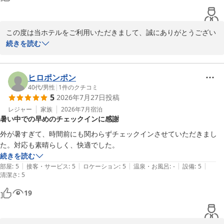
この度は当ホテルをご利用いただきまして、誠にありがとうござい
相鉄フレッサイン 横浜戸塚
ます。

続きを読む
2026-06-21
清潔感のあるお部屋とお褒めいただいた一方で

煙草の臭いでご不快なお気持ちにさせてしまい誠に申し訳ございま
ヒロポンポン
せん。

40代
/
男性
|
1
件のクチコミ
5
2026年7月27日
投稿
当館はフロア毎に喫煙部屋と禁煙部屋とがわかれており、すべて消
レジャー
家族
2026年7月
宿泊
暑い中での早めのチェックインに感謝
臭はできかねますが、

事前にご要望いただけますとお部屋の消臭対応もさせていただいて
外が暑すぎて、時間前にも関わらずチェックインさせていただきまし
おります。

た。対応も素晴らしく、快適でした。
続きを読む
もし次回ご利用いただけました際、

|
|
|
|
|
部屋
:
5
接客・サービス
:
5
ロケーション
:
5
温泉・お風呂
:
-
設備
:
5
清潔さ
禁煙室が満室の場合、大変お手数ではございますが、ご連絡をいた
:
5
だけましたら幸いでございます。

19
今後もお客様に快適にお過ごしいただけますよう

努めて参ります。
