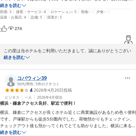
カーでも公共交通機関でもまた利用するならここにしたいと思うホテル
続きを読む
です。
|
|
|
|
|
部屋
:
3
接客・サービス
:
4
ロケーション
:
5
朝食
:
-
夕食
:
-
また機会がございましたら是非、当館へお立ち寄りくださいませ。

|
|
温泉・お風呂
:
4
設備
:
5
清潔さ
:
5
お客様にまた会える日をお待ち申し上げております。

274
この度は貴重なお時間の中、口コミにご返信いただきまして誠にあ
りがとうございました。

この度は当ホテルをご利用いただきまして、誠にありがとうござい
相鉄フレッサイン横浜戸塚　フロント
ます。

続きを読む
相鉄フレッサイン 横浜戸塚
2026-03-10
当館のエントランスが分かりづらく、ご不便をお掛け致しましたこ
と大変心苦しく思っております。

コバウィン39
50代
/
男性
|
5
件のクチコミ
4
2026年4月20日
投稿
お客様のご意見は今後の改善へと役立たさせていただきますよう存
じます。

ビジネス
一人
2026年4月
宿泊
横浜・鎌倉アクセス良好、駅近で便利！
この度は貴重なお時間の中、口コミにご返信いただきまして誠にあ
横浜、鎌倉にアクセスが良くホテル近くに商業施設があるため色々便利
りがとうございました。

です。戸塚駅からも徒歩5分圏内でした。荷物預かりもチェックイン、
チェックアウト後も預かってくれてとても助かりました。横浜に来る際
相鉄フレッサイン横浜戸塚　フロント
はまた利用したいです。
続きを読む