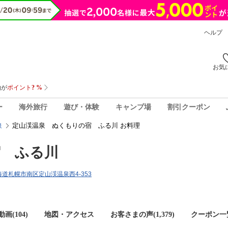
ヘルプ
お気
ー
海外旅行
遊び・体験
キャンプ場
割引クーポン
定山渓温泉 ぬくもりの宿 ふる川 お料理
泉
宿 ふる川
3北海道札幌市南区定山渓温泉西4-353
画(104)
地図・アクセス
お客さまの声(
1,379
)
クーポン一