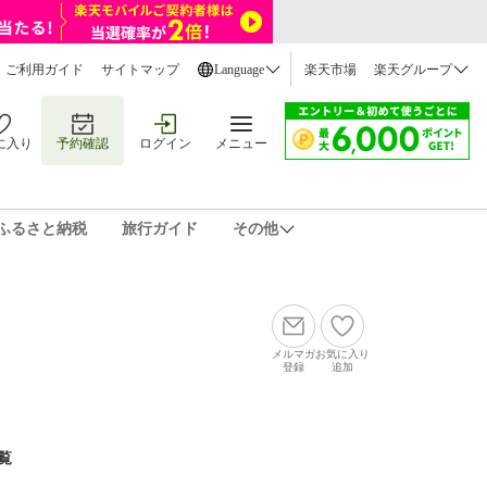
ご利用ガイド
サイトマップ
Language
楽天市場
楽天グループ
に入り
予約確認
ログイン
メニュー
ふるさと納税
旅行ガイド
その他
メルマガ
お気に入り
登録
追加
覧