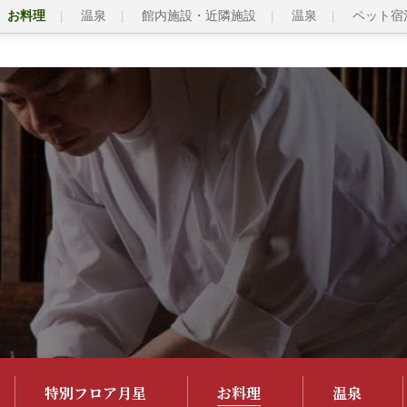
お料理
温泉
館内施設・近隣施設
温泉
ペット宿
特別フロア月星
お料理
温泉