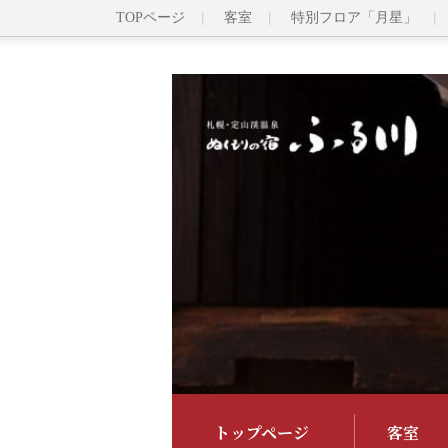
TOPページ
客室
特別フロア「月星」
トップページ
客室