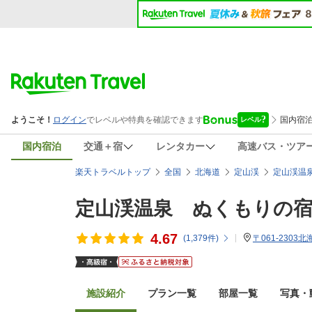
国内宿泊
交通＋宿
レンタカー
高速バス・ツア
楽天トラベルトップ
全国
北海道
定山渓
定山渓温
定山渓温泉 ぬくもりの
4.67
(
1,379
件)
〒061-230
施設紹介
プラン一覧
部屋一覧
写真・動