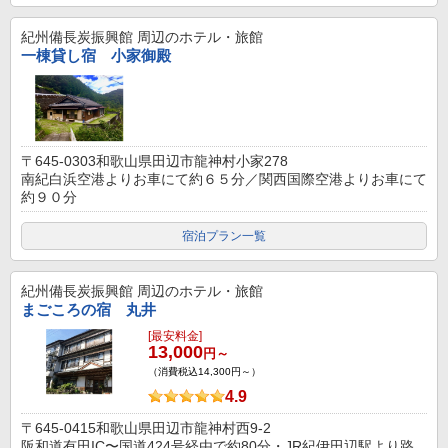
紀州備長炭振興館
周辺のホテル・旅館
一棟貸し宿 小家御殿
〒645-0303和歌山県田辺市龍神村小家278
南紀白浜空港よりお車にて約６５分／関西国際空港よりお車にて
約９０分
宿泊プラン一覧
紀州備長炭振興館
周辺のホテル・旅館
まごころの宿 丸井
[最安料金]
13,000
円～
（消費税込14,300円～）
4.9
〒645-0415和歌山県田辺市龍神村西9-2
阪和道有田IC〜国道424号経由で約80分・JR紀伊田辺駅より路