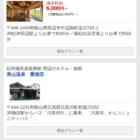
[最安料金]
6,000
円～
（消費税込6,600円～）
〒646-1434和歌山県田辺市中辺路町温川742-1
JR紀伊田辺駅よりお車で約45分／南紀白浜空港よりお車で約50
分
宿泊プラン一覧
紀州備長炭振興館
周辺のホテル・旅館
美山温泉 愛徳荘
〒644-1231和歌山県日高郡日高川町初湯川202
JR御坊駅からバス「川原河行」に乗車、「川原河」からコミュ
ニティバス「...
宿泊プラン一覧