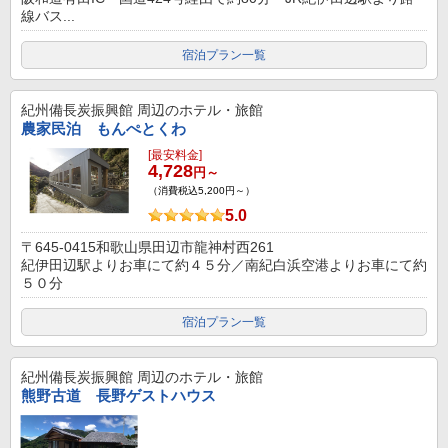
線バス...
宿泊プラン一覧
紀州備長炭振興館
周辺のホテル・旅館
農家民泊 もんぺとくわ
[最安料金]
4,728
円～
（消費税込5,200円～）
5.0
〒645-0415和歌山県田辺市龍神村西261
紀伊田辺駅よりお車にて約４５分／南紀白浜空港よりお車にて約
５０分
宿泊プラン一覧
紀州備長炭振興館
周辺のホテル・旅館
熊野古道 長野ゲストハウス