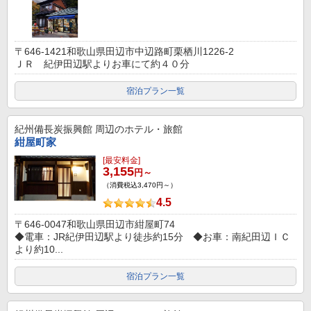
〒646-1421和歌山県田辺市中辺路町栗栖川1226-2
ＪＲ 紀伊田辺駅よりお車にて約４０分
宿泊プラン一覧
紀州備長炭振興館
周辺のホテル・旅館
紺屋町家
[最安料金]
3,155
円～
（消費税込3,470円～）
4.5
〒646-0047和歌山県田辺市紺屋町74
◆電車：JR紀伊田辺駅より徒歩約15分 ◆お車：南紀田辺ＩＣ
より約10...
宿泊プラン一覧