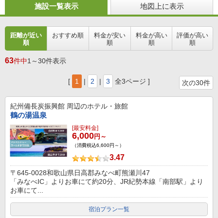
施設一覧表示
地図上に表示
距離が近い
おすすめ順
料金が安い
料金が高い
評価が高い
順
順
順
順
63
件中
1～30件表示
[
1
|
2
|
3
全3ページ ]
次の30件
紀州備長炭振興館
周辺のホテル・旅館
鶴の湯温泉
[最安料金]
6,000
円～
（消費税込6,600円～）
3.47
〒645-0028和歌山県日高郡みなべ町熊瀬川47
「みなべIC」よりお車にて約20分、JR紀勢本線「南部駅」より
お車にて...
宿泊プラン一覧