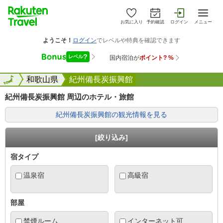
お気に入り
予約確認
ログイン
メニュー
全国
全国
和歌山県
紀州備長炭振興館
紀州備長炭振興館 周辺のホテル・旅館
紀州備長炭振興館の観光情報を見る
[絞り込み]
宿タイプ
温泉宿
高級宿
部屋
禁煙ルーム
インターネット可