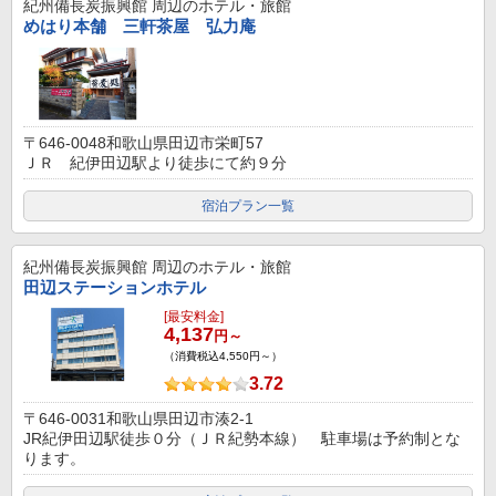
紀州備長炭振興館
周辺のホテル・旅館
めはり本舗 三軒茶屋 弘力庵
〒646-0048和歌山県田辺市栄町57
ＪＲ 紀伊田辺駅より徒歩にて約９分
宿泊プラン一覧
紀州備長炭振興館
周辺のホテル・旅館
田辺ステーションホテル
[最安料金]
4,137
円～
（消費税込4,550円～）
3.72
〒646-0031和歌山県田辺市湊2-1
JR紀伊田辺駅徒歩０分（ＪＲ紀勢本線） 駐車場は予約制とな
ります。