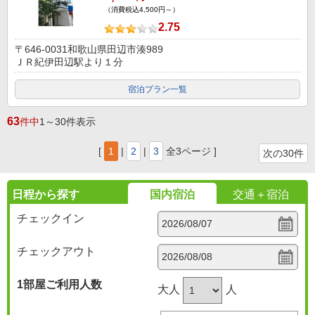
（消費税込4,500円～）
2.75
〒646-0031和歌山県田辺市湊989
ＪＲ紀伊田辺駅より１分
宿泊プラン一覧
63
件中
1～30件表示
[
1
|
2
|
3
全3ページ ]
次の30件
日程から探す
国内宿泊
交通＋宿泊
チェックイン
チェックアウト
1部屋
ご利用人数
大人
人