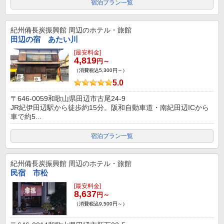
宿泊プラン一覧
紀州備長炭振興館
周辺のホテル・旅館
田辺の宿 あたい川
[最安料金]
4,819
円～
（消費税込5,300円～）
5.0
〒646-0059和歌山県田辺市古尾24-9
JR紀伊田辺駅から徒歩約15分。阪和自動車道・南紀田辺ICから
車で約5...
宿泊プラン一覧
紀州備長炭振興館
周辺のホテル・旅館
民宿 市松
[最安料金]
8,637
円～
（消費税込9,500円～）