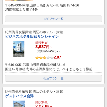
〒645-0004和歌山県日高郡みなべ町埴田1574-16
JR南部駅より車で5分
宿泊プラン一覧
紀州備長炭振興館
周辺のホテル・旅館
ビジネスホテル田辺サンシャイン
[最安料金]
3,637
円～
（消費税込4,000円～）
2.87
〒646-0051和歌山県田辺市稲成町231-6
国道42号線稲成町の吉野家様のそば。ベイまるちょう様前
宿泊プラン一覧
紀州備長炭振興館
周辺のホテル・旅館
ゲストハウス会津
[最安料金]
2,273
円～