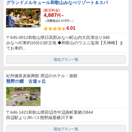
グランドメルキュール和歌山みなべリゾート＆スパ
[最安料金]
4,887
円～
（消費税込5,375円～）
4.01
〒645-0012和歌山県日高郡みなべ町山内大目津泊り348
みなべIC車約10分の好立地 ◆和歌山のウユニ塩湖【天神崎】ま
でお車約...
宿泊プラン一覧
紀州備長炭振興館
周辺のホテル・旅館
熊野の郷 古道ヶ丘
〒646-1421和歌山県田辺市中辺路町栗栖川844
田辺駅よりJRバス熊野線栗栖川下車
宿泊プラン一覧