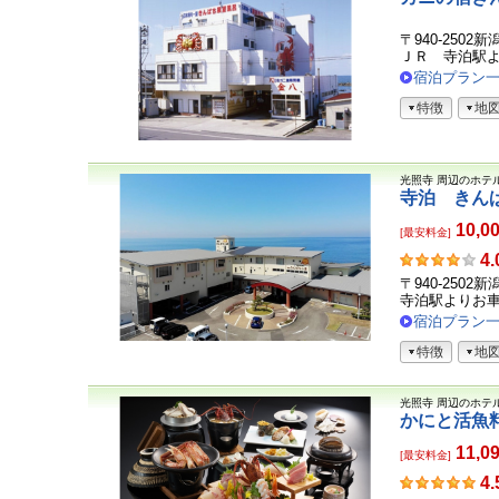
〒940-250
ＪＲ 寺泊駅
宿泊プラン
特徴
地
光照寺
周辺のホテ
寺泊 きん
10,0
[最安料金]
お
4.
客
〒940-2502
さ
寺泊駅よりお
ま
宿泊プラン
の
特徴
地
声
光照寺
周辺のホテ
かにと活魚
11,0
[最安料金]
お
4.