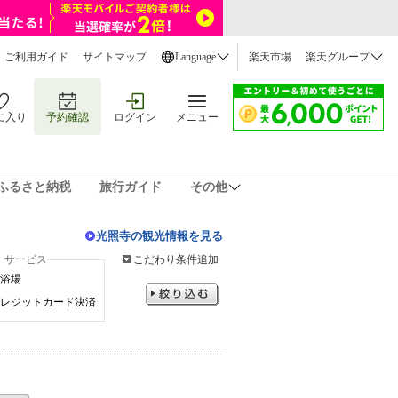
ご利用ガイド
サイトマップ
Language
楽天市場
楽天グループ
に入り
予約確認
ログイン
メニュー
ふるさと納税
旅行ガイド
その他
光照寺の観光情報を見る
・サービス
こだわり条件追加
浴場
レジットカード決済