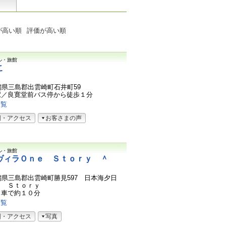
が高い順
評価が高い順
ル・旅館
こ
6新潟県三島郡出雲崎町石井町59
駅／良寛堂前バス停から徒歩１分
一覧
図・アクセス
お客さまの声
ル・旅館
ヴィラＯｎｅ Ｓｔｏｒｙ ＾
9新潟県三島郡出雲崎町勝見597 日本海夕日
ｅ Ｓｔｏｒｙ
ら車で約１０分
一覧
図・アクセス
写真