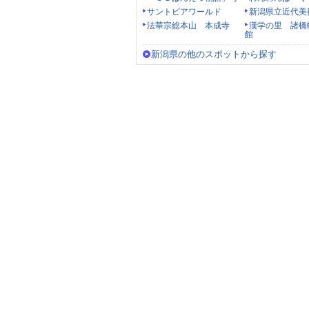
サントピアワールド
新潟県立近代美
法華宗総本山 本成寺
漢学の里 諸橋
館
新潟県の他のスポットから探す