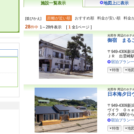
施設一覧表示
地図上に表示
距離が近い順
おすすめ順
料金が安い順
料金
[並びかえ]
28
件中
1～28件表示
[
1
全1ページ ]
光照寺
周辺のホテ
御宿 まる
〒949-430
ＪＲ 出雲崎
宿泊プラン
特徴
地
光照寺
周辺のホテ
日本海夕日
〒949-430
ヴイラ Ｏｎ
小木ノ城駅か
宿泊プラン
特徴
地