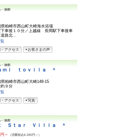
ル・旅館
4新潟県柏崎市西山町大崎海水浴場
駅下車後１０分／上越線 長岡駅下車後車
路北...
一覧
図・アクセス
お客さまの声
ル・旅館
ｕｍｉ ｔｏｖｉｌａ ＾
新潟県柏崎市西山町大崎148-15
で約９分
一覧
図・アクセス
写真
ル・旅館
ｔ Ｓｔａｒ Ｖｉｌｌａ ＾
7
円～
（消費税込9,280円～）