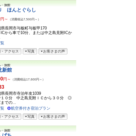
ル・旅館
Ｕ ほんとぐらし
9
円～
（消費税込7,500円～）
2新潟県長岡市与板町与板甲170
ICから車で10分、または中之島見附ICか
.
一覧
図・アクセス
写真
お客さまの声
ル・旅館
北新館
00
円～
（消費税込17,600円～）
33
新潟県長岡市寺泊年友1039
で１０分 中之島見附ＩＣから３０分 ◎
での...
一覧
航空券付き宿泊プラン
図・アクセス
写真
お客さまの声
ル・旅館
んぱち