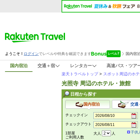
国内宿泊
交通＋宿
レンタカー
高速バス・ツア
楽天トラベルトップ
>
スポット周辺のホテ
光照寺 周辺のホテル・旅館
日程から探す
国内宿泊
交通
チェックイン
チェックアウト
子供
1部屋
大人
人
ご利用人数