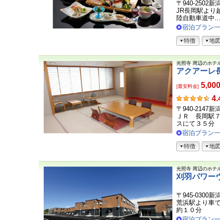
客
〒940-2502
さ
JR長岡駅より越
ま
陸自動車道中..
の
宿泊プラン
声
特徴
地
光照寺
周辺のホテ
アクアーレ
5,00
[最安料金]
お
4.
客
〒940-2147
さ
ＪＲ 長岡駅
ま
スにて３５分
の
宿泊プラン
声
特徴
地
光照寺
周辺のホテ
刈羽パワー
〒945-0300
荒浜駅より車
約１０分
宿泊プラン