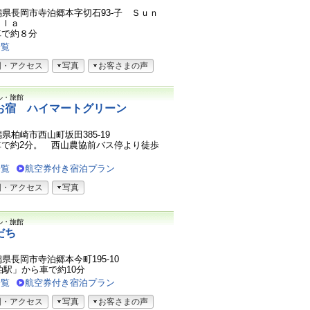
7新潟県長岡市寺泊郷本字切石93-子 Ｓｕｎ
ｌｌａ
車で約８分
一覧
図・アクセス
写真
お客さまの声
ル・旅館
お宿 ハイマートグリーン
新潟県柏崎市西山町坂田385-19
車で約2分。 西山農協前バス停より徒歩
一覧
航空券付き宿泊プラン
図・アクセス
写真
ル・旅館
だち
新潟県長岡市寺泊郷本今町195-10
泊駅」から車で約10分
一覧
航空券付き宿泊プラン
図・アクセス
写真
お客さまの声