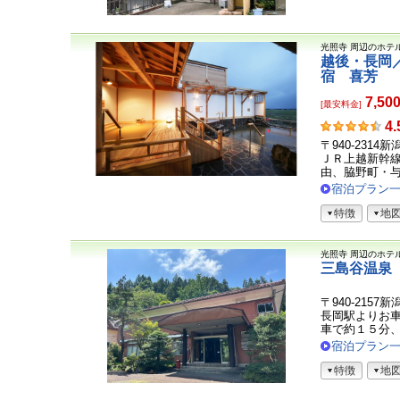
光照寺
周辺のホテ
越後・長岡
宿 喜芳
7,50
[最安料金]
お
4.
客
〒940-2314
さ
ＪＲ上越新幹
ま
由、脇野町・与板
の
宿泊プラン
声
特徴
地
光照寺
周辺のホテ
三島谷温泉
〒940-2157
長岡駅よりお
車で約１５分、北
宿泊プラン
特徴
地