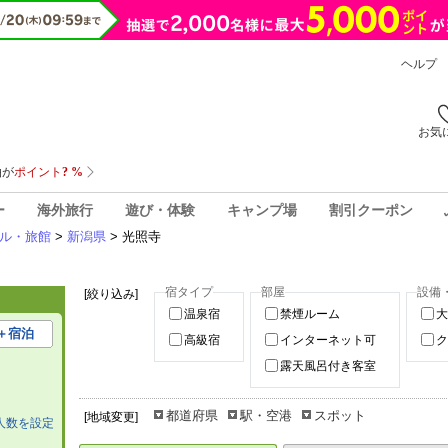
ヘルプ
お気
ー
海外旅行
遊び・体験
キャンプ場
割引クーポン
ル・旅館
>
新潟県
> 光照寺
宿タイプ
部屋
設備
[絞り込み]
温泉宿
禁煙ルーム
大
＋宿泊
高級宿
インターネット可
ク
露天風呂付き客室
都道府県
駅・空港
スポット
[地域変更]
人数を設定