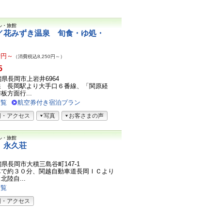
ル・旅館
／花みずき温泉 旬食・ゆ処・
0
円～
（消費税込8,250円～）
5
新潟県長岡市上岩井6964
線 長岡駅より大手口６番線、「関原経
方面行...
一覧
航空券付き宿泊プラン
図・アクセス
写真
お客さまの声
ル・旅館
 永久荘
新潟県長岡市大積三島谷町147-1
車で約３０分、関越自動車道長岡ＩＣより
陸自...
一覧
図・アクセス