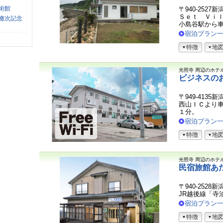
術館
〒940-252
Ｓｅｔ Ｖｉ
轍次記念
小島谷駅から
宿泊プラン
特徴
地
光照寺
周辺のホテ
ビジネスの
〒949-4135
西山ＩＣより
１分。
宿泊プラン
特徴
地
光照寺
周辺のホテ
民宿旅館あ
〒940-2528
JR越後線「寺
宿泊プラン
特徴
地