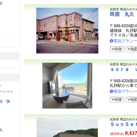
駅
光照寺
周辺のホテ
民宿 丸久
〒949-420
越後線 礼拝
で５０分／高速道
宿泊プラン
特徴
地
光照寺
周辺のホテ
ｓｏｒａ 
〒949-4204
）
礼拝駅から車
宿泊プラン
ーシャト
特徴
地
館「瓢
光照寺
周辺のホテ
ＳｕｎＳｅ
丸
8,43
[最安料金]