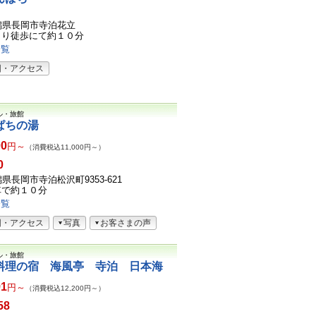
2新潟県長岡市寺泊花立
より徒歩にて約１０分
一覧
図・アクセス
ル・旅館
ぱちの湯
00
円～
（消費税込11,000円～）
0
新潟県長岡市寺泊松沢町9353-621
車で約１０分
一覧
図・アクセス
写真
お客さまの声
ル・旅館
料理の宿 海風亭 寺泊 日本海
91
円～
（消費税込12,200円～）
58