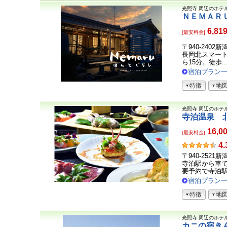
光照寺
周辺のホテ
ＮＥＭＡＲ
6,81
[最安料金]
〒940-240
長岡北スマート
ら15分。徒歩..
宿泊プラン
特徴
地
光照寺
周辺のホテ
寺泊温泉 
16,0
[最安料金]
お
4.
客
〒940-2521
さ
寺泊駅から車
ま
要予約で寺泊駅ま
の
宿泊プラン
声
特徴
地
光照寺
周辺のホテ
カニの宿き