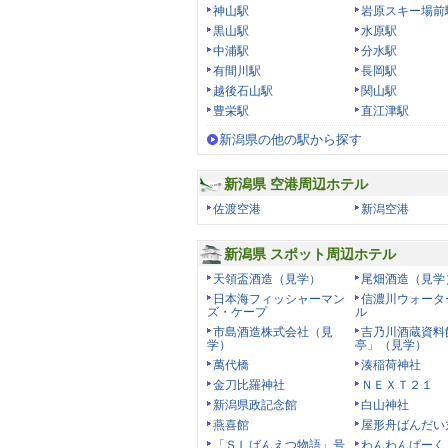
神山駅
岩原スキー場前
黒山駅
水原駅
中浦駅
分水駅
有間川駅
長岡駅
越後石山駅
関山駅
豊栄駅
直江津駅
新潟県の他の駅から探す
新潟県 空港周辺ホテル
佐渡空港
新潟空港
新潟県 スポット周辺ホテル
天領盃酒造（見学）
尾畑酒造（見学
日本海フィッシャーマン
信濃川ウォータ
ズ・ケープ
ル
市島酒造株式会社（見
吉乃川酒蔵資料
学）
亭」（見学）
萬代橋
湊稲荷神社
金刀比羅神社
ＮＥＸＴ２１
新潟県政記念館
白山神社
燕喜館
屋形舟ばんだい
「ＳＬばんえつ物語」号
わんわんぱーく