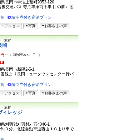
新潟県長岡市寺泊上荒町9353-126
後交通バス 寺泊車庫前下車 目の前 / 北
.
一覧
航空券付き宿泊プラン
図・アクセス
写真
お客さまの声
ル・旅館
長岡
0
円～
（消費税込5,500円～）
44
新潟県長岡市新陽2-5-1
７番線より長岡ニュータウンセンター行バ
一覧
航空券付き宿泊プラン
図・アクセス
写真
お客さまの声
ル・旅館
ヴィレッジ
新潟県刈羽郡刈羽村刈羽4046-1
で約３分、北陸自動車道西山ＩＣより車で
一覧