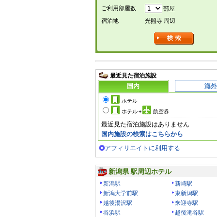
ご利用部屋数
部屋
宿泊地
光照寺 周辺
最近見た宿泊施設
国内
海外
ホテル
ホテル
+
航空券
最近見た宿泊施設はありません
国内施設の検索はこちらから
アフィリエイトに利用する
新潟県 駅周辺ホテル
新潟駅
新崎駅
新潟大学前駅
東新潟駅
越後湯沢駅
来迎寺駅
谷浜駅
越後滝谷駅