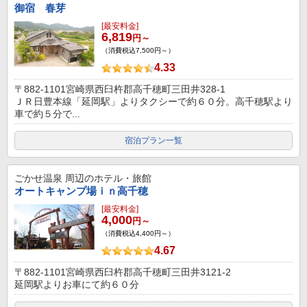
御宿 春芽
[最安料金]
6,819
円～
（消費税込7,500円～）
4.33
〒882-1101宮崎県西臼杵郡高千穂町三田井328-1
ＪＲ日豊本線「延岡駅」よりタクシーで約６０分。高千穂駅より
車で約５分で...
宿泊プラン一覧
ごかせ温泉
周辺のホテル・旅館
オートキャンプ場ｉｎ高千穂
[最安料金]
4,000
円～
（消費税込4,400円～）
4.67
〒882-1101宮崎県西臼杵郡高千穂町三田井3121-2
延岡駅よりお車にて約６０分