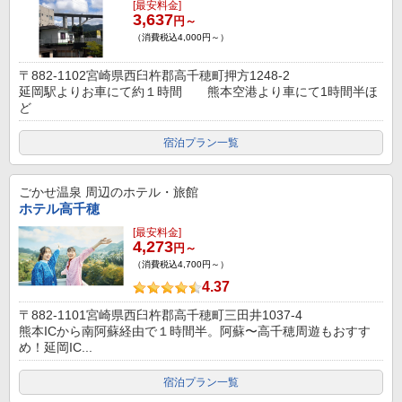
[最安料金]
3,637
円～
（消費税込4,000円～）
〒882-1102宮崎県西臼杵郡高千穂町押方1248-2
延岡駅よりお車にて約１時間 熊本空港より車にて1時間半ほ
ど
宿泊プラン一覧
ごかせ温泉
周辺のホテル・旅館
ホテル高千穂
[最安料金]
4,273
円～
（消費税込4,700円～）
4.37
〒882-1101宮崎県西臼杵郡高千穂町三田井1037-4
熊本ICから南阿蘇経由で１時間半。阿蘇〜高千穂周遊もおすす
め！延岡IC...
宿泊プラン一覧