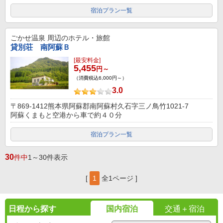
宿泊プラン一覧
ごかせ温泉
周辺のホテル・旅館
貸別荘 南阿蘇Ｂ
[最安料金]
5,455
円～
（消費税込6,000円～）
3.0
〒869-1412熊本県阿蘇郡南阿蘇村久石字三ノ鳥竹1021-7
阿蘇くまもと空港から車で約４０分
宿泊プラン一覧
30
件中
1～30件表示
[
1
全1ページ ]
日程から探す
国内宿泊
交通＋宿泊