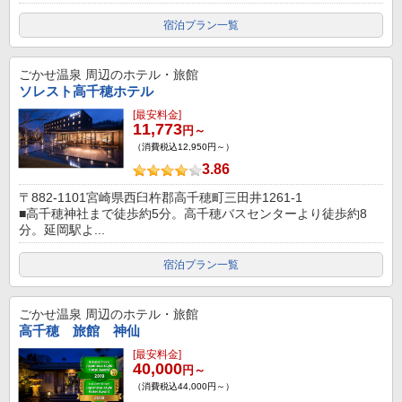
宿泊プラン一覧
ごかせ温泉
周辺のホテル・旅館
ソレスト高千穂ホテル
[最安料金]
11,773
円～
（消費税込12,950円～）
3.86
〒882-1101宮崎県西臼杵郡高千穂町三田井1261-1
■高千穂神社まで徒歩約5分。高千穂バスセンターより徒歩約8
分。延岡駅よ...
宿泊プラン一覧
ごかせ温泉
周辺のホテル・旅館
高千穂 旅館 神仙
[最安料金]
40,000
円～
（消費税込44,000円～）