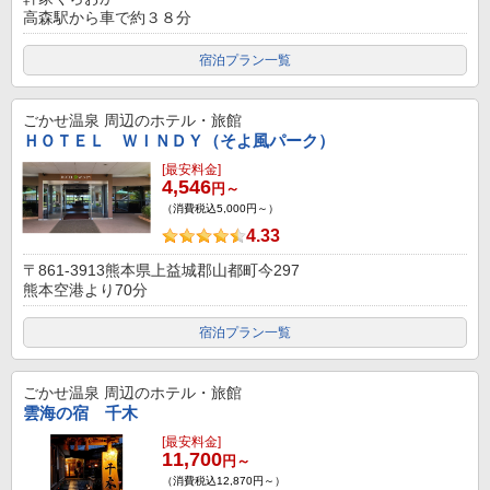
高森駅から車で約３８分
宿泊プラン一覧
ごかせ温泉
周辺のホテル・旅館
ＨＯＴＥＬ ＷＩＮＤＹ（そよ風パーク）
[最安料金]
4,546
円～
（消費税込5,000円～）
4.33
〒861-3913熊本県上益城郡山都町今297
熊本空港より70分
宿泊プラン一覧
ごかせ温泉
周辺のホテル・旅館
雲海の宿 千木
[最安料金]
11,700
円～
（消費税込12,870円～）