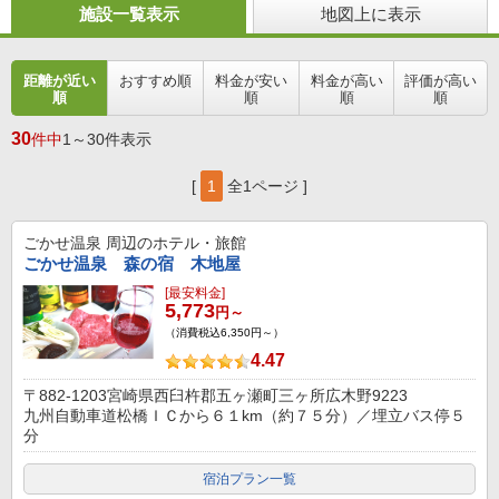
施設一覧表示
地図上に表示
距離が近い
おすすめ順
料金が安い
料金が高い
評価が高い
順
順
順
順
30
件中
1～30件表示
[
1
全1ページ ]
ごかせ温泉
周辺のホテル・旅館
ごかせ温泉 森の宿 木地屋
[最安料金]
5,773
円～
（消費税込6,350円～）
4.47
〒882-1203宮崎県西臼杵郡五ヶ瀬町三ヶ所広木野9223
九州自動車道松橋ＩＣから６１km（約７５分）／埋立バス停５
分
宿泊プラン一覧