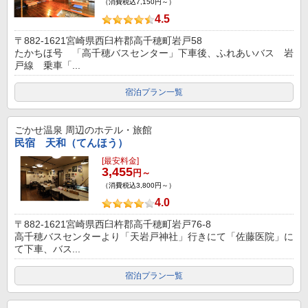
（消費税込7,150円～）
4.5
〒882-1621宮崎県西臼杵郡高千穂町岩戸58
たかちほ号 「高千穂バスセンター」下車後、ふれあいバス 岩
戸線 乗車「...
宿泊プラン一覧
ごかせ温泉
周辺のホテル・旅館
民宿 天和（てんほう）
[最安料金]
3,455
円～
（消費税込3,800円～）
4.0
〒882-1621宮崎県西臼杵郡高千穂町岩戸76-8
高千穂バスセンターより「天岩戸神社」行きにて「佐藤医院」に
て下車、バス...
宿泊プラン一覧