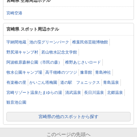
宮崎県 空港周辺ホテル
宮崎空港
宮崎県 スポット周辺ホテル
宇納間地蔵
池の窪グリーンパーク
椎葉民俗芸能博物館
野尻湖キャンプ村
若山牧水記念文学館
阿波岐原森林公園（市民の森）
椎野あじさいロード
牧水公園キャンプ場
高千穂峰のツツジ
豫章館
青島神社
有楽椿の里
かいごん塔梅園
道の駅 フェニックス
青島温泉
宮崎リゾート温泉たまゆらの湯
清武温泉
長日川温泉
北郷温泉
観音池公園
宮崎県の他のスポットから探す
このページの先頭へ