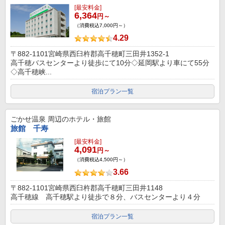
[最安料金]
6,364
円～
（消費税込7,000円～）
4.29
〒882-1101宮崎県西臼杵郡高千穂町三田井1352-1
高千穂バスセンターより徒歩にて10分◇延岡駅より車にて55分
◇高千穂峡...
宿泊プラン一覧
ごかせ温泉
周辺のホテル・旅館
旅館 千寿
[最安料金]
4,091
円～
（消費税込4,500円～）
3.66
〒882-1101宮崎県西臼杵郡高千穂町三田井1148
高千穂線 高千穂駅より徒歩で８分、バスセンターより４分
宿泊プラン一覧