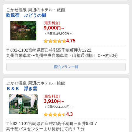
ごかせ温泉
周辺のホテル・旅館
欧風宿 ぶどうの樹
[最安料金]
9,000
円～
（消費税込9,900円～）
4.75
〒882-1102宮崎県西臼杵郡高千穂町押方1222
九州自動車道〜九州中央自動車道・山都通潤橋ＩＣ〜約50分
宿泊プラン一覧
ごかせ温泉
周辺のホテル・旅館
Ｂ＆Ｂ 浮き雲
[最安料金]
3,910
円～
（消費税込4,300円～）
4.3
〒882-1101宮崎県西臼杵郡高千穂町三田井983-7
高千穂バスセンターより徒歩にて約１７分