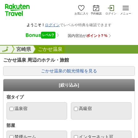
お気に入り
予約確認
ログイン
メニュー
全国
全国
宮崎県
ごかせ温泉
ごかせ温泉 周辺のホテル・旅館
ごかせ温泉の観光情報を見る
[絞り込み]
宿タイプ
温泉宿
高級宿
部屋
禁煙ルーム
インターネット可