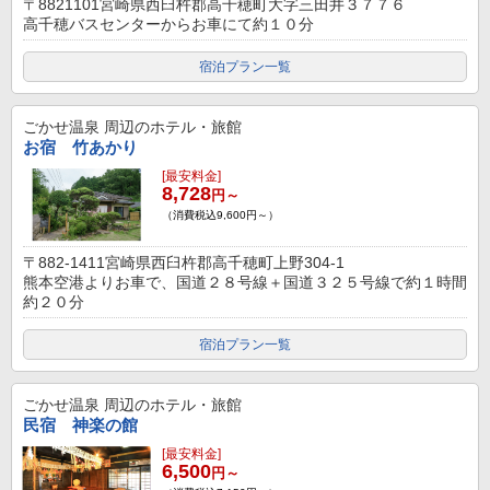
〒8821101宮崎県西臼杵郡高千穂町大字三田井３７７６
高千穂バスセンターからお車にて約１０分
宿泊プラン一覧
ごかせ温泉
周辺のホテル・旅館
お宿 竹あかり
[最安料金]
8,728
円～
（消費税込9,600円～）
〒882-1411宮崎県西臼杵郡高千穂町上野304-1
熊本空港よりお車で、国道２８号線＋国道３２５号線で約１時間
約２０分
宿泊プラン一覧
ごかせ温泉
周辺のホテル・旅館
民宿 神楽の館
[最安料金]
6,500
円～