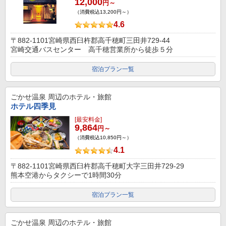
12,000
円～
（消費税込13,200円～）
4.6
〒882-1101宮崎県西臼杵郡高千穂町三田井729-44
宮崎交通バスセンター 高千穂営業所から徒歩５分
宿泊プラン一覧
ごかせ温泉
周辺のホテル・旅館
ホテル四季見
[最安料金]
9,864
円～
（消費税込10,850円～）
4.1
〒882-1101宮崎県西臼杵郡高千穂町大字三田井729-29
熊本空港からタクシーで1時間30分
宿泊プラン一覧
ごかせ温泉
周辺のホテル・旅館