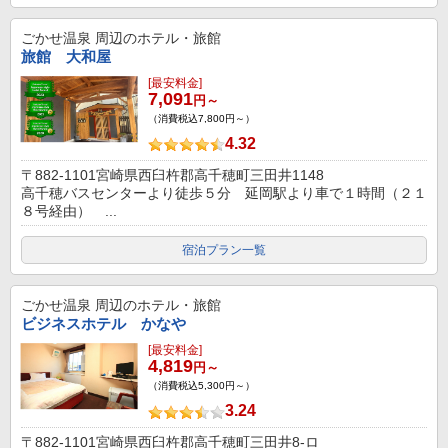
ごかせ温泉
周辺のホテル・旅館
旅館 大和屋
[最安料金]
7,091
円～
（消費税込7,800円～）
4.32
〒882-1101宮崎県西臼杵郡高千穂町三田井1148
高千穂バスセンターより徒歩５分 延岡駅より車で１時間（２１
８号経由） ...
宿泊プラン一覧
ごかせ温泉
周辺のホテル・旅館
ビジネスホテル かなや
[最安料金]
4,819
円～
（消費税込5,300円～）
3.24
〒882-1101宮崎県西臼杵郡高千穂町三田井8-ロ