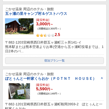
ごかせ温泉
周辺のホテル・旅館
五ヶ瀬の里キャンプ村＆ゲストハウス
[最安料金]
3,000
円～
（消費税込3,300円～）
2.5
〒882-1203宮崎県西臼杵郡五ヶ瀬町三ヶ所141-イ
熊本駅または熊本空港よりお車(空港から五ヶ瀬町役場までは、1
日2本のバ...
宿泊プラン一覧
ごかせ温泉
周辺のホテル・旅館
ぽとぅんと一軒家くらおか（ＰＯＴＮＴ ＨＯＵＳＥ） ＾
[最安料金]
5,590
円～
（消費税込6,148円～）
〒882-1201宮崎県西臼杵郡五ヶ瀬町鞍岡3959-2 ぽとぅんと一
軒家くらおか