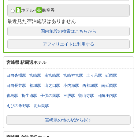
ホテル
+
航空券
最近見た宿泊施設はありません
国内施設の検索はこちらから
アフィリエイトに利用する
宮崎県 駅周辺ホテル
日向沓掛駅
宮崎駅
南宮崎駅
宮崎神宮駅
土々呂駅
延岡駅
日向長井駅
都城駅
山之口駅
小内海駅
西都城駅
南延岡駅
青島駅
折生迫駅
子供の国駅
三股駅
曽山寺駅
日向庄内駅
えびの飯野駅
北延岡駅
宮崎県の他の駅から探す