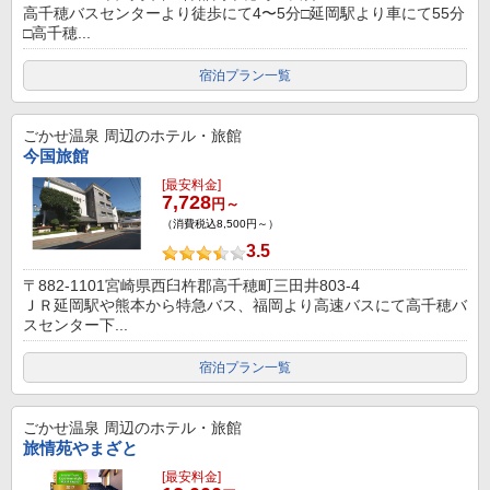
高千穂バスセンターより徒歩にて4〜5分□延岡駅より車にて55分
□高千穂...
宿泊プラン一覧
ごかせ温泉
周辺のホテル・旅館
今国旅館
[最安料金]
7,728
円～
（消費税込8,500円～）
3.5
〒882-1101宮崎県西臼杵郡高千穂町三田井803-4
ＪＲ延岡駅や熊本から特急バス、福岡より高速バスにて高千穂バ
スセンター下...
宿泊プラン一覧
ごかせ温泉
周辺のホテル・旅館
旅情苑やまざと
[最安料金]