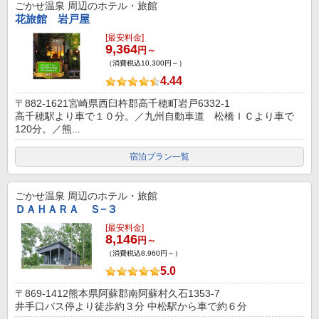
ごかせ温泉
周辺のホテル・旅館
花旅館 岩戸屋
[最安料金]
9,364
円～
（消費税込10,300円～）
4.44
〒882-1621宮崎県西臼杵郡高千穂町岩戸6332-1
高千穂駅より車で１０分。／九州自動車道 松橋ＩＣより車で
120分。／熊...
宿泊プラン一覧
ごかせ温泉
周辺のホテル・旅館
ＤＡＨＡＲＡ Ｓ−３
[最安料金]
8,146
円～
（消費税込8,960円～）
5.0
〒869-1412熊本県阿蘇郡南阿蘇村久石1353-7
井手口バス停より徒歩約３分 中松駅から車で約６分