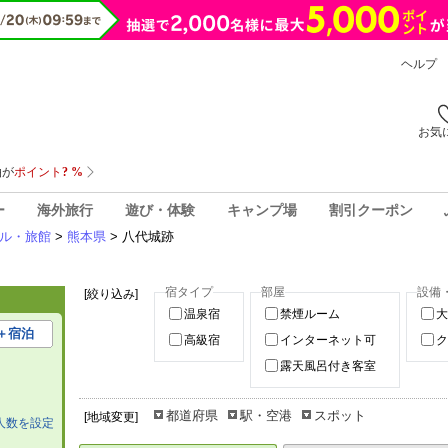
ヘルプ
お気
ー
海外旅行
遊び・体験
キャンプ場
割引クーポン
ル・旅館
>
熊本県
> 八代城跡
宿タイプ
部屋
設備
[絞り込み]
温泉宿
禁煙ルーム
大
＋宿泊
高級宿
インターネット可
ク
露天風呂付き客室
都道府県
駅・空港
スポット
[地域変更]
人数を設定