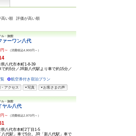
が高い順
評価が高い順
テル・旅館
ファーワン八代
5
円～
（消費税込4,900円～）
14
熊本県八代市本町1-8-39
車で約5分／JR新八代駅より車で約15分／
.
一覧
航空券付き宿泊プラン
図・アクセス
写真
お客さまの声
テル・旅館
イヤル八代
0
円～
（消費税込2,970円～）
61
熊本県八代市本町2丁目1-5
「八代駅」車で5分。JR「新八代駅」車で