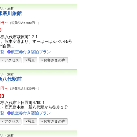
テル・旅館
球磨川旅館
0
円～
（消費税込6,600円～）
0
熊本県八代市萩原町1-2-1
面。熊本空港より、すーぱーばんぺいゆ号
自動...
一覧
航空券付き宿泊プラン
図・アクセス
写真
お客さまの声
テル・旅館
新八代駅前
1
円～
（消費税込4,830円～）
23
熊本県八代市上日置町4790-1
線・鹿児島本線 新八代駅から徒歩１分
一覧
航空券付き宿泊プラン
図・アクセス
写真
お客さまの声
テル・旅館