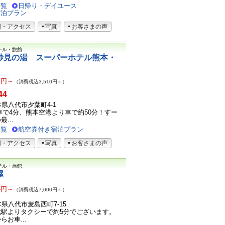
一覧
日帰り・デイユース
宿泊プラン
図・アクセス
写真
お客さまの声
テル・旅館
妙見の湯 スーパーホテル熊本・
1
円～
（消費税込3,510円～）
44
熊本県八代市夕葉町4-1
車で4分、熊本空港より車で約50分！すー
...
一覧
航空券付き宿泊プラン
図・アクセス
写真
お客さまの声
テル・旅館
屋
4
円～
（消費税込7,000円～）
熊本県八代市麦島西町7-15
代駅よりタクシーで約5分でございます。
お車...