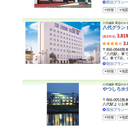
宿泊プラン
特徴
地
八代城跡
周辺のホ
八代グラン
3,81
[最安料金]
お
3.
客
〒866-0844
さ
『八代駅』車で
ま
IC』車で7分。ホ
の
宿泊プラン
声
特徴
地
八代城跡
周辺のホ
やつしろホ
〒866-0051
八代駅よりお
宿泊プラン
特徴
地