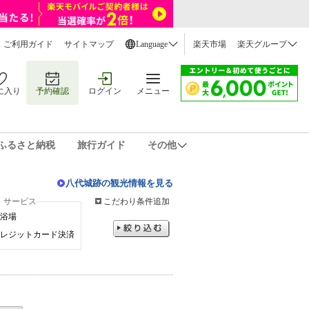
ご利用ガイド
サイトマップ
Language
楽天市場
楽天グループ
に入り
予約確認
ログイン
メニュー
ふるさと納税
旅行ガイド
その他
八代城跡の観光情報を見る
・サービス
こだわり条件追加
浴場
レジットカード決済