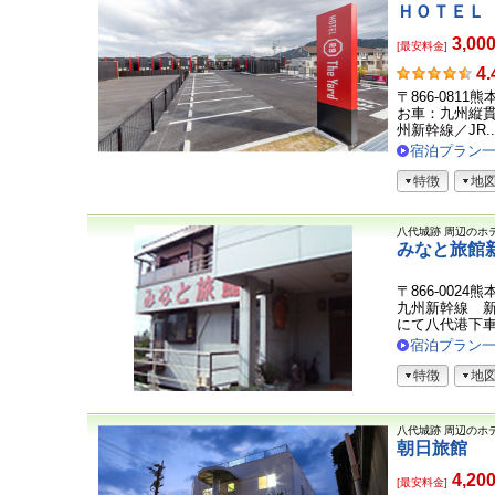
ＨＯＴＥＬ
3,00
[最安料金]
お
4.
客
〒866-0811
さ
お車：九州縦貫
ま
州新幹線／JR..
の
宿泊プラン
声
特徴
地
八代城跡
周辺のホ
みなと旅館
〒866-0024
九州新幹線 
にて八代港下車、
宿泊プラン
特徴
地
八代城跡
周辺のホ
朝日旅館
4,20
[最安料金]