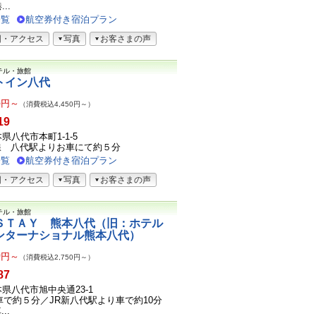
..
一覧
航空券付き宿泊プラン
図・アクセス
写真
お客さまの声
テル・旅館
トイン八代
6
円～
（消費税込4,450円～）
19
熊本県八代市本町1-1-5
線 八代駅よりお車にて約５分
一覧
航空券付き宿泊プラン
図・アクセス
写真
お客さまの声
テル・旅館
ＳＴＡＹ 熊本八代（旧：ホテル
ンターナショナル熊本八代）
0
円～
（消費税込2,750円～）
87
熊本県八代市旭中央通23-1
車で約５分／JR新八代駅より車で約10分
..