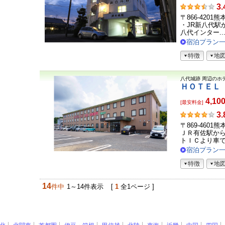
お
3.
客
〒866-420
さ
・JR新八代駅か
ま
八代インター..
の
宿泊プラン
声
特徴
地
八代城跡
周辺のホ
ＨＯＴＥＬ
4,10
[最安料金]
お
3.
客
〒869-4601
さ
ＪＲ有佐駅か
ま
トＩＣより車で５
の
宿泊プラン
声
特徴
地
14
件中
1～14件表示
[
1
全1ページ ]