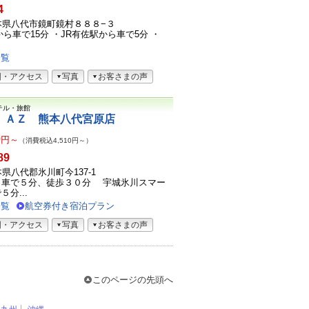
4
1熊本県八代市鏡町鏡村８８８−３
ら車で15分 ・JR有佐駅から車で5分 ・
.
一覧
図・アクセス
写真
お客さまの声
テル・旅館
 ＡＺ 熊本八代宮原店
0
円～
（消費税込4,510円～）
89
熊本県八代郡氷川町今137-1
ら車で５分、徒歩３０分 宇城氷川スマー
分...
一覧
航空券付き宿泊プラン
図・アクセス
写真
お客さまの声
このページの先頭へ