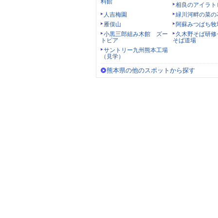
料館
相良のアイラト
人吉梅園
緑川河畔の菜の
雁俣山
阿蘇みつばち牧
小黒三郎組み木館 ズー
久木野そば研修
トピア
そば道場
サントリー九州熊本工場
（見学）
熊本県の他のスポットから探す