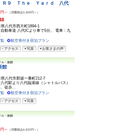
 Ｒ９ Ｔｈｅ Ｙａｒｄ 八代
0
円～
（消費税込3,300円～）
48
熊本県八代市西片町1894-1
自動車道 八代ICより車で5分。 電車：九
.
一覧
航空券付き宿泊プラン
図・アクセス
写真
お客さまの声
テル・旅館
新館
熊本県八代市郡築一番町212-7
新八代駅より八代臨港線（シャトルバス）
徒歩...
一覧
航空券付き宿泊プラン
図・アクセス
写真
テル・旅館
0
円～
（消費税込4,620円～）