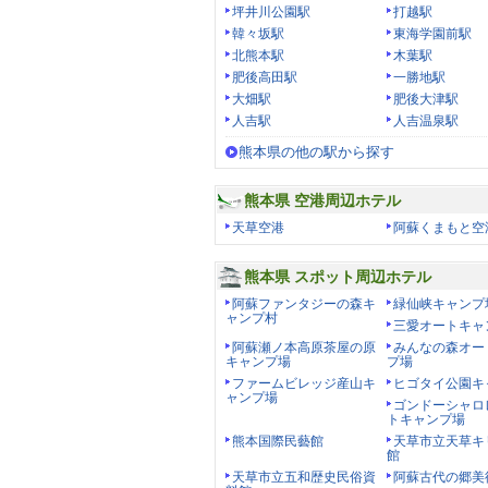
坪井川公園駅
打越駅
韓々坂駅
東海学園前駅
北熊本駅
木葉駅
肥後高田駅
一勝地駅
大畑駅
肥後大津駅
人吉駅
人吉温泉駅
熊本県の他の駅から探す
熊本県 空港周辺ホテル
天草空港
阿蘇くまもと空
熊本県 スポット周辺ホテル
阿蘇ファンタジーの森キ
緑仙峡キャンプ
ャンプ村
三愛オートキャ
阿蘇瀬ノ本高原茶屋の原
みんなの森オー
キャンプ場
プ場
ファームビレッジ産山キ
ヒゴタイ公園キ
ャンプ場
ゴンドーシャロ
トキャンプ場
熊本国際民藝館
天草市立天草キ
館
天草市立五和歴史民俗資
阿蘇古代の郷美