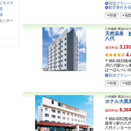
の
ビカズラ
宿泊プラン
声
航空券付き
花
場
特徴
地
センター
八代城跡
周辺のホ
天然温泉 
八代
3,19
[最安料金]
お
4.
客
〒866-0833
さ
JR八代駅から
ま
ぱーばんぺいゆ最
の
宿泊プラン
声
特徴
地
八代城跡
周辺のホ
ホテル大黒
6,36
[最安料金]
〒866-0052
最寄り駅の八
八代インターから