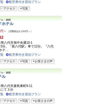
一覧
航空券付き宿泊プラン
図・アクセス
写真
テル・旅館
ドホテル
9
円～
（消費税込4,200円～）
82
熊本県八代市旭中央通10-1
3分。『新八代駅』車で12分。『八代
テ...
一覧
航空券付き宿泊プラン
図・アクセス
写真
お客さまの声
テル・旅館
テル
熊本県八代市麦島東町9-11
車にて３分
一覧
航空券付き宿泊プラン
図・アクセス
写真
お客さまの声