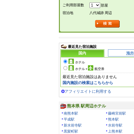
ご利用部屋数
部屋
宿泊地
八代城跡 周辺
最近見た宿泊施設
国内
海外
ホテル
ホテル
+
航空券
最近見た宿泊施設はありません
国内施設の検索はこちらから
アフィリエイトに利用する
熊本県 駅周辺ホテル
南熊本駅
藤崎宮前駅
平成駅
熊本駅
新水前寺駅
水前寺駅
黒髪町駅
上熊本駅