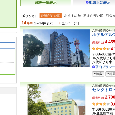
施設一覧表示
地図上に表示
距離が近い順
おすすめ順
料金が安い順
料金
[並びかえ]
14
件中
1～14件表示
[
1
全1ページ ]
八代城跡
周辺のホ
ホテルアル
4,45
[最安料金]
お
4.
客
〒866-0861
さ
JR八代駅より
ま
八代ICより車..
の
宿泊プラン
声
特徴
地
八代城跡
周辺のホ
セレクトロ
2,70
[最安料金]
お
3.
客
〒866-0861
さ
JR鹿児島本線