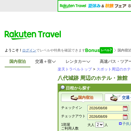
国内宿泊
交通＋宿
レンタカー
高速バス・ツア
楽天トラベルトップ
>
スポット周辺のホテ
八代城跡 周辺のホテル・旅館
日程から探す
国内宿泊
交通
チェックイン
チェックアウト
子供
1部屋
大人
人
ご利用人数