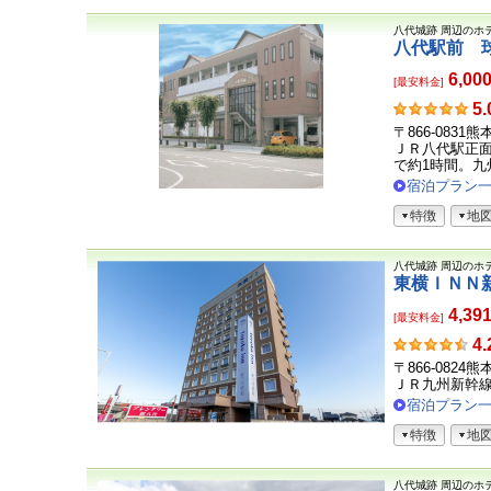
八代城跡
周辺のホ
八代駅前 
6,00
[最安料金]
お
5.
客
〒866-0831
さ
ＪＲ八代駅正
ま
で約1時間。九州
の
宿泊プラン
声
特徴
地
八代城跡
周辺のホ
東横ＩＮＮ
4,39
[最安料金]
お
4.
客
〒866-0824
さ
ＪＲ九州新幹
ま
宿泊プラン
の
特徴
地
声
八代城跡
周辺のホ