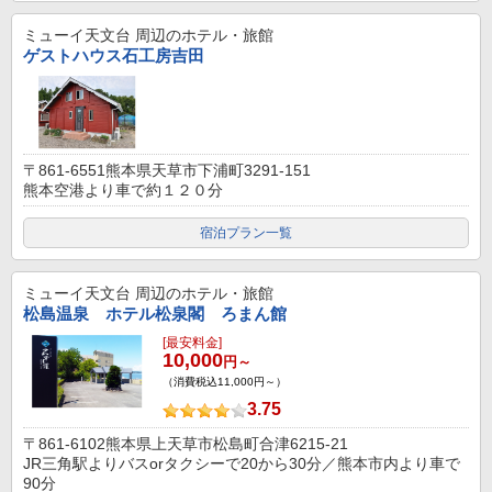
ミューイ天文台
周辺のホテル・旅館
ゲストハウス石工房吉田
〒861-6551熊本県天草市下浦町3291-151
熊本空港より車で約１２０分
宿泊プラン一覧
ミューイ天文台
周辺のホテル・旅館
松島温泉 ホテル松泉閣 ろまん館
[最安料金]
10,000
円～
（消費税込11,000円～）
3.75
〒861-6102熊本県上天草市松島町合津6215-21
JR三角駅よりバスorタクシーで20から30分／熊本市内より車で
90分