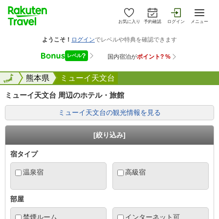
お気に入り
予約確認
ログイン
メニュー
全国
全国
熊本県
ミューイ天文台
ミューイ天文台 周辺のホテル・旅館
ミューイ天文台の観光情報を見る
[絞り込み]
宿タイプ
温泉宿
高級宿
部屋
禁煙ルーム
インターネット可