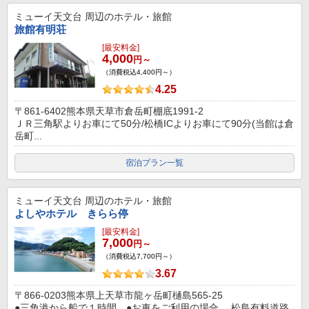
ミューイ天文台
周辺のホテル・旅館
旅館有明荘
[最安料金]
4,000
円～
（消費税込4,400円～）
4.25
〒861-6402熊本県天草市倉岳町棚底1991-2
ＪＲ三角駅よりお車にて50分/松橋ICよりお車にて90分(当館は倉
岳町...
宿泊プラン一覧
ミューイ天文台
周辺のホテル・旅館
よしやホテル きらら停
[最安料金]
7,000
円～
（消費税込7,700円～）
3.67
〒866-0203熊本県上天草市龍ヶ岳町樋島565-25
●三角港から船で１時間。●お車をご利用の場合、 松島有料道路