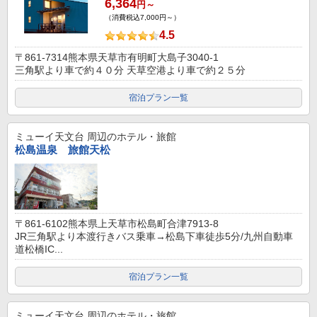
6,364
円～
（消費税込7,000円～）
4.5
〒861-7314熊本県天草市有明町大島子3040-1
三角駅より車で約４０分 天草空港より車で約２５分
宿泊プラン一覧
ミューイ天文台
周辺のホテル・旅館
松島温泉 旅館天松
〒861-6102熊本県上天草市松島町合津7913-8
JR三角駅より本渡行きバス乗車→松島下車徒歩5分/九州自動車
道松橋IC...
宿泊プラン一覧
ミューイ天文台
周辺のホテル・旅館