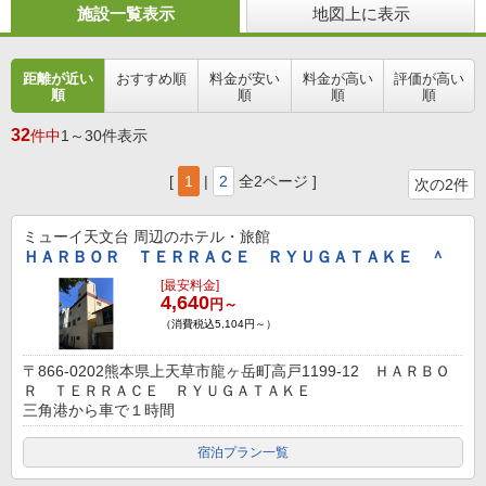
施設一覧表示
地図上に表示
距離が近い
おすすめ順
料金が安い
料金が高い
評価が高い
順
順
順
順
32
件中
1～30件表示
[
1
|
2
全2ページ ]
次の2件
ミューイ天文台
周辺のホテル・旅館
ＨＡＲＢＯＲ ＴＥＲＲＡＣＥ ＲＹＵＧＡＴＡＫＥ ＾
[最安料金]
4,640
円～
（消費税込5,104円～）
〒866-0202熊本県上天草市龍ヶ岳町高戸1199-12 ＨＡＲＢＯ
Ｒ ＴＥＲＲＡＣＥ ＲＹＵＧＡＴＡＫＥ
三角港から車で１時間
宿泊プラン一覧