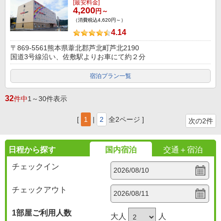
[最安料金]
4,200
円～
（消費税込4,620円～）
4.14
〒869-5561熊本県葦北郡芦北町芦北2190
国道3号線沿い、佐敷駅よりお車にて約２分
宿泊プラン一覧
32
件中
1～30件表示
[
1
|
2
全2ページ ]
次の2件
日程から探す
国内宿泊
交通＋宿泊
チェックイン
チェックアウト
1部屋
ご利用人数
大人
人