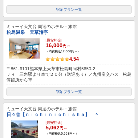
宿泊プラン一覧
ミューイ天文台
周辺のホテル・旅館
松島温泉 天草渚亭
[最安料金]
16,000
円～
（消費税込17,600円～）
4.54
〒861-6101熊本県上天草市松島町阿村5650-2
ＪＲ 三角駅より車で２０分（送迎あり）／九州産交バス 松島
停留所から車...
宿泊プラン一覧
ミューイ天文台
周辺のホテル・旅館
日々舎【ｎｉｃｈｉｎｉｃｈｉｓｈａ】 ＾
[最安料金]
5,062
円～
（消費税込5,568円～）