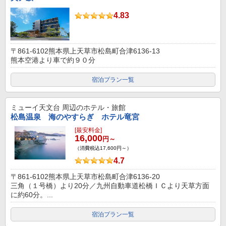
4.83
〒861-6102熊本県上天草市松島町合津6136-13
熊本空港より車で約９０分
宿泊プラン一覧
ミューイ天文台
周辺のホテル・旅館
松島温泉 海のやすらぎ ホテル竜宮
[最安料金]
16,000
円～
（消費税込17,600円～）
4.7
〒861-6102熊本県上天草市松島町合津6136-20
三角（１号橋）より20分／九州自動車道松橋ＩＣより天草方面
に約60分。...
宿泊プラン一覧