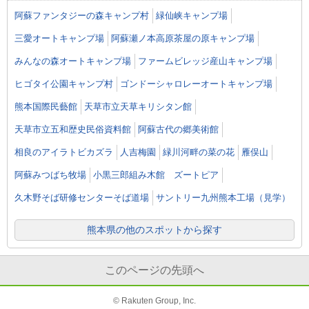
阿蘇ファンタジーの森キャンプ村
緑仙峡キャンプ場
三愛オートキャンプ場
阿蘇瀬ノ本高原茶屋の原キャンプ場
みんなの森オートキャンプ場
ファームビレッジ産山キャンプ場
ヒゴタイ公園キャンプ村
ゴンドーシャロレーオートキャンプ場
熊本国際民藝館
天草市立天草キリシタン館
天草市立五和歴史民俗資料館
阿蘇古代の郷美術館
相良のアイラトビカズラ
人吉梅園
緑川河畔の菜の花
雁俣山
阿蘇みつばち牧場
小黒三郎組み木館 ズートピア
久木野そば研修センターそば道場
サントリー九州熊本工場（見学）
熊本県の他のスポットから探す
このページの先頭へ
© Rakuten Group, Inc.