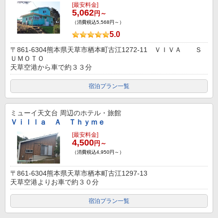
[最安料金]
5,062
円～
（消費税込5,568円～）
5.0
〒861-6304熊本県天草市栖本町古江1272-11 ＶＩＶＡ Ｓ
ＵＭＯＴＯ
天草空港から車で約３３分
宿泊プラン一覧
ミューイ天文台
周辺のホテル・旅館
Ｖｉｌｌａ Ａ Ｔｈｙｍｅ
[最安料金]
4,500
円～
（消費税込4,950円～）
〒861-6304熊本県天草市栖本町古江1297-13
天草空港よりお車で約３０分
宿泊プラン一覧