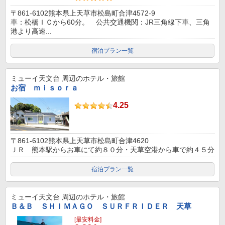
〒861-6102熊本県上天草市松島町合津4572-9
車：松橋ＩＣから60分。 公共交通機関：JR三角線下車、三角
港より高速...
宿泊プラン一覧
ミューイ天文台
周辺のホテル・旅館
お宿 ｍｉｓｏｒａ
4.25
〒861-6102熊本県上天草市松島町合津4620
ＪＲ 熊本駅からお車にて約８０分・天草空港から車で約４５分
宿泊プラン一覧
ミューイ天文台
周辺のホテル・旅館
Ｂ＆Ｂ ＳＨＩＭＡＧＯ ＳＵＲＦＲＩＤＥＲ 天草
[最安料金]