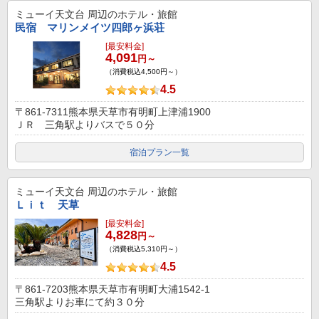
ミューイ天文台
周辺のホテル・旅館
民宿 マリンメイツ四郎ヶ浜荘
[最安料金]
4,091
円～
（消費税込4,500円～）
4.5
〒861-7311熊本県天草市有明町上津浦1900
ＪＲ 三角駅よりバスで５０分
宿泊プラン一覧
ミューイ天文台
周辺のホテル・旅館
Ｌｉｔ 天草
[最安料金]
4,828
円～
（消費税込5,310円～）
4.5
〒861-7203熊本県天草市有明町大浦1542-1
三角駅よりお車にて約３０分