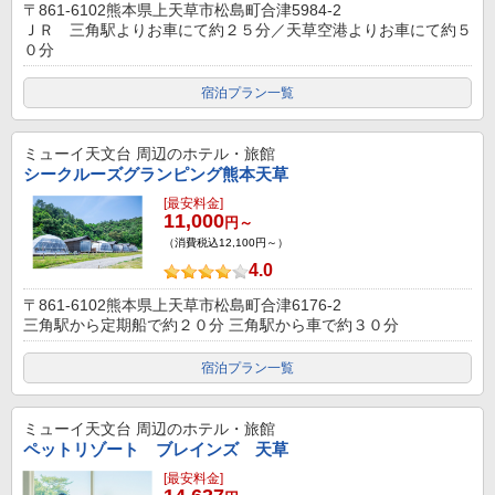
〒861-6102熊本県上天草市松島町合津5984-2
ＪＲ 三角駅よりお車にて約２５分／天草空港よりお車にて約５
０分
宿泊プラン一覧
ミューイ天文台
周辺のホテル・旅館
シークルーズグランピング熊本天草
[最安料金]
11,000
円～
（消費税込12,100円～）
4.0
〒861-6102熊本県上天草市松島町合津6176-2
三角駅から定期船で約２０分 三角駅から車で約３０分
宿泊プラン一覧
ミューイ天文台
周辺のホテル・旅館
ペットリゾート ブレインズ 天草
[最安料金]