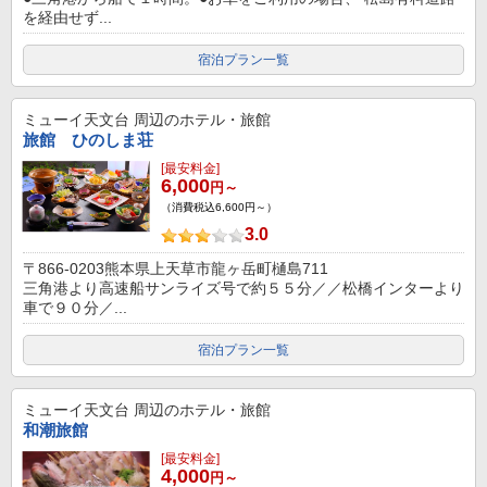
を経由せず...
宿泊プラン一覧
ミューイ天文台
周辺のホテル・旅館
旅館 ひのしま荘
[最安料金]
6,000
円～
（消費税込6,600円～）
3.0
〒866-0203熊本県上天草市龍ヶ岳町樋島711
三角港より高速船サンライズ号で約５５分／／松橋インターより
車で９０分／...
宿泊プラン一覧
ミューイ天文台
周辺のホテル・旅館
和潮旅館
[最安料金]
4,000
円～