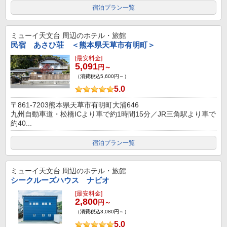
宿泊プラン一覧
ミューイ天文台
周辺のホテル・旅館
民宿 あさひ荘 ＜熊本県天草市有明町＞
[最安料金]
5,091
円～
（消費税込5,600円～）
5.0
〒861-7203熊本県天草市有明町大浦646
九州自動車道・松橋ICより車で約1時間15分／JR三角駅より車で
約40...
宿泊プラン一覧
ミューイ天文台
周辺のホテル・旅館
シークルーズハウス ナビオ
[最安料金]
2,800
円～
（消費税込3,080円～）
5.0