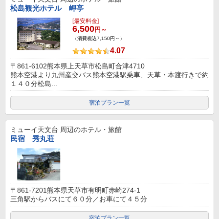
松島観光ホテル 岬亭
[最安料金]
6,500
円～
（消費税込7,150円～）
4.07
〒861-6102熊本県上天草市松島町合津4710
熊本空港より九州産交バス熊本空港駅乗車、天草・本渡行きで約
１４０分松島...
宿泊プラン一覧
ミューイ天文台
周辺のホテル・旅館
民宿 秀丸荘
〒861-7201熊本県天草市有明町赤崎274-1
三角駅からバスにて６０分／お車にて４５分
宿泊プラン一覧