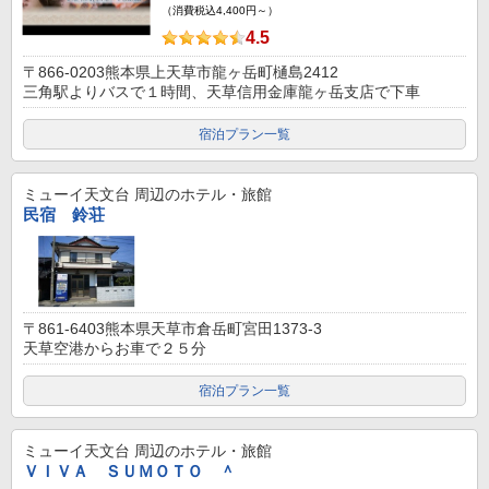
（消費税込4,400円～）
4.5
〒866-0203熊本県上天草市龍ヶ岳町樋島2412
三角駅よりバスで１時間、天草信用金庫龍ヶ岳支店で下車
宿泊プラン一覧
ミューイ天文台
周辺のホテル・旅館
民宿 鈴荘
〒861-6403熊本県天草市倉岳町宮田1373-3
天草空港からお車で２５分
宿泊プラン一覧
ミューイ天文台
周辺のホテル・旅館
ＶＩＶＡ ＳＵＭＯＴＯ ＾