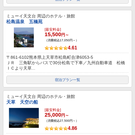
ミューイ天文台
周辺のホテル・旅館
松島温泉 五橋苑
[最安料金]
15,500
円～
（消費税込17,050円～）
4.61
〒861-6102熊本県上天草市松島町合津6053-5
ＪＲ 三角駅からバスで30分松島で下車／九州自動車道 松橋
ＩＣより天草...
宿泊プラン一覧
ミューイ天文台
周辺のホテル・旅館
天草 天空の船
[最安料金]
25,000
円～
（消費税込27,500円～）
4.86