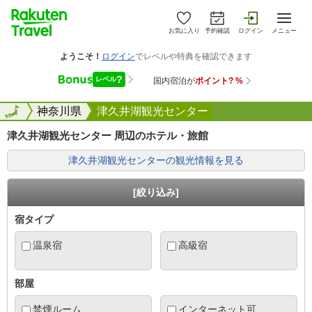
お気に入り
予約確認
ログイン
メニュー
全国
全国
神奈川県
津久井湖観光センター
津久井湖観光センター 周辺のホテル・旅館
津久井湖観光センターの観光情報を見る
[絞り込み]
宿タイプ
温泉宿
高級宿
部屋
禁煙ルーム
インターネット可