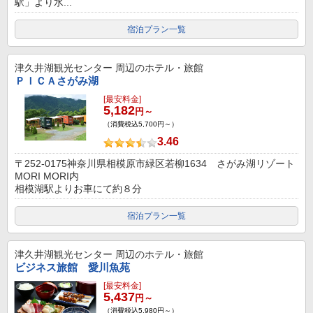
駅」より水...
宿泊プラン一覧
津久井湖観光センター
周辺のホテル・旅館
ＰＩＣＡさがみ湖
[最安料金]
5,182
円～
（消費税込5,700円～）
3.46
〒252-0175神奈川県相模原市緑区若柳1634 さがみ湖リゾート
MORI MORI内
相模湖駅よりお車にて約８分
宿泊プラン一覧
津久井湖観光センター
周辺のホテル・旅館
ビジネス旅館 愛川魚苑
[最安料金]
5,437
円～
（消費税込5,980円～）