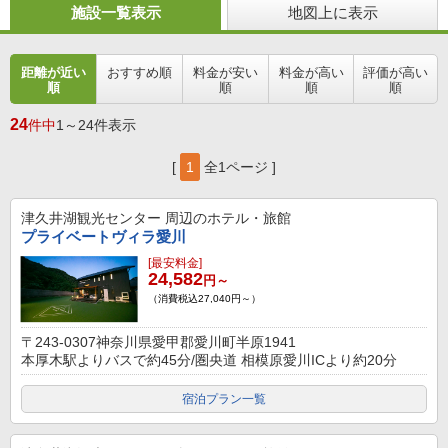
施設一覧表示
地図上に表示
距離が近い
おすすめ順
料金が安い
料金が高い
評価が高い
順
順
順
順
24
件中
1～24件表示
[
1
全1ページ ]
津久井湖観光センター
周辺のホテル・旅館
プライベートヴィラ愛川
[最安料金]
24,582
円～
（消費税込27,040円～）
〒243-0307神奈川県愛甲郡愛川町半原1941
本厚木駅よりバスで約45分/圏央道 相模原愛川ICより約20分
宿泊プラン一覧