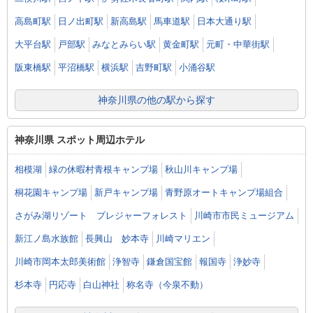
高島町駅
日ノ出町駅
新高島駅
馬車道駅
日本大通り駅
大平台駅
戸部駅
みなとみらい駅
黄金町駅
元町・中華街駅
阪東橋駅
平沼橋駅
横浜駅
吉野町駅
小涌谷駅
神奈川県の他の駅から探す
神奈川県 スポット周辺ホテル
相模湖
緑の休暇村青根キャンプ場
秋山川キャンプ場
桐花園キャンプ場
新戸キャンプ場
青野原オートキャンプ場組合
さがみ湖リゾート プレジャーフォレスト
川崎市市民ミュージアム
新江ノ島水族館
長興山 妙本寺
川崎マリエン
川崎市岡本太郎美術館
浄智寺
鎌倉国宝館
報国寺
浄妙寺
杉本寺
円応寺
白山神社
称名寺（今泉不動）