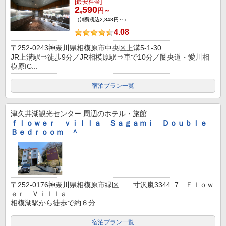
[最安料金]
2,590
円～
（消費税込2,848円～）
4.08
〒252-0243神奈川県相模原市中央区上溝5-1-30
JR上溝駅⇒徒歩9分／JR相模原駅⇒車で10分／圏央道・愛川相
模原IC...
宿泊プラン一覧
津久井湖観光センター
周辺のホテル・旅館
ｆｌｏｗｅｒ ｖｉｌｌａ Ｓａｇａｍｉ Ｄｏｕｂｌｅ
Ｂｅｄｒｏｏｍ ＾
〒252-0176神奈川県相模原市緑区 寸沢嵐3344−7 Ｆｌｏｗ
ｅｒ Ｖｉｌｌａ
相模湖駅から徒歩で約６分
宿泊プラン一覧