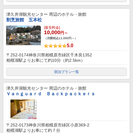
津久井湖観光センター
周辺のホテル・旅館
割烹旅館 五本松
[最安料金]
10,000
円～
（消費税込11,000円～）
5.0
〒252-0174神奈川県相模原市緑区千木良1352
相模湖駅よりお車にて約10分（約2.5km）
宿泊プラン一覧
津久井湖観光センター
周辺のホテル・旅館
Ｖａｎｇｕａｒｄ Ｂａｃｋｐａｃｋｅｒｓ
〒252-0173神奈川県相模原市緑区小原369-2
相模湖駅よりお車にて約７分