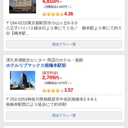
4,910
円～
（消費税込5,400円～）
4.36
〒194-0215東京都町田市小山ヶ丘6-3-3
八王子バイパス鑓水ICより車にて１分／ 橋本駅より車にて約５
分【橋本駅...
宿泊プラン一覧
津久井湖観光センター
周辺のホテル・旅館
ホテルリブマックス南橋本駅前
[最安料金]
2,705
円～
（消費税込2,975円～）
3.57
〒252-0253神奈川県相模原市中央区南橋本2-3-6-1
南橋本駅西口より徒歩にて約30秒
宿泊プラン一覧