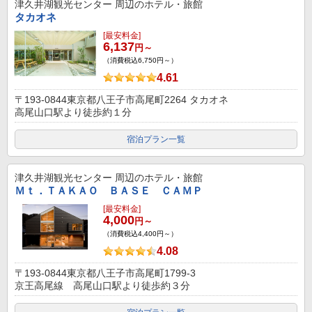
津久井湖観光センター
周辺のホテル・旅館
タカオネ
[最安料金]
6,137
円～
（消費税込6,750円～）
4.61
〒193-0844東京都八王子市高尾町2264 タカオネ
高尾山口駅より徒歩約１分
宿泊プラン一覧
津久井湖観光センター
周辺のホテル・旅館
Ｍｔ．ＴＡＫＡＯ ＢＡＳＥ ＣＡＭＰ
[最安料金]
4,000
円～
（消費税込4,400円～）
4.08
〒193-0844東京都八王子市高尾町1799-3
京王高尾線 高尾山口駅より徒歩約３分