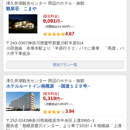
津久井湖観光センター
周辺のホテル・旅館
観泉荘 こまや
[最安料金]
9,091
円～
（消費税込10,000円～）
4.67
〒243-0307神奈川県愛甲郡愛川町半原914
小田急線 本厚木駅より「半原行０２」バスに乗車 「馬渡」バ
ス停下車徒歩...
宿泊プラン一覧
津久井湖観光センター
周辺のホテル・旅館
ホテルルートイン相模原 −国道１２９号−
[最安料金]
5,319
円～
（消費税込5,850円～）
3.94
〒252-0243神奈川県相模原市中央区上溝3960−1
圏央道「相模原愛川インター」より車で10分/ＪＲ相模線「上溝