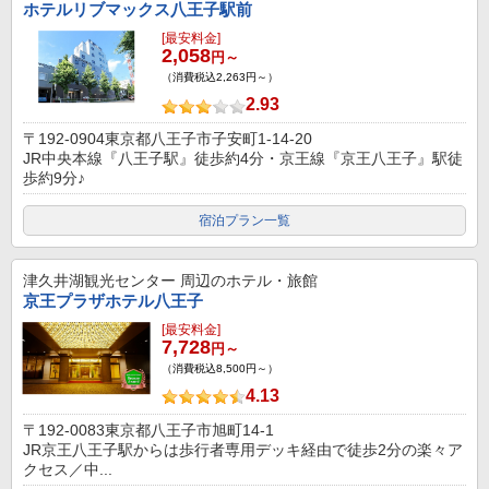
ホテルリブマックス八王子駅前
[最安料金]
2,058
円～
（消費税込2,263円～）
2.93
〒192-0904東京都八王子市子安町1-14-20
JR中央本線『八王子駅』徒歩約4分・京王線『京王八王子』駅徒
歩約9分♪
宿泊プラン一覧
津久井湖観光センター
周辺のホテル・旅館
京王プラザホテル八王子
[最安料金]
7,728
円～
（消費税込8,500円～）
4.13
〒192-0083東京都八王子市旭町14-1
JR京王八王子駅からは歩行者専用デッキ経由で徒歩2分の楽々ア
クセス／中...