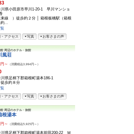
33
1神奈川県小田原市早川1-20-1 早川マンショ
香
来線 ）徒歩約２分 │ 箱根板橋駅（箱根
...
一覧
図・アクセス
写真
お客さまの声
物館
周辺のホテル・旅館
川風荘
1
円～
（消費税込3,994円～）
0
神奈川県足柄下郡箱根町湯本186-1
り徒歩約８分
一覧
図・アクセス
写真
お客さまの声
物館
周辺のホテル・旅館
箱根湯本
7
円～
（消費税込5,925円～）
1神奈川県足柄下郡箱根町湯本前田200-22 Ｍ