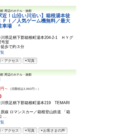
物館
周辺のホテル・旅館
駅近！山沿い川沿い】箱根湯本徒
ＩＦＩ／人気ゲーム機無料／最大
駐車場 ＾
1神奈川県足柄下郡箱根町湯本204-2-1 ＨＹグ
2号室
ら徒歩で約３分
一覧
図・アクセス
写真
物館
周辺のホテル・旅館
Ｉ
0
円～
（消費税込3,960円～）
0
1神奈川県足柄下郡箱根町湯本219 TEMARI
原線 ロマンスカー／箱根登山鉄道 「箱
...
一覧
図・アクセス
写真
お客さまの声