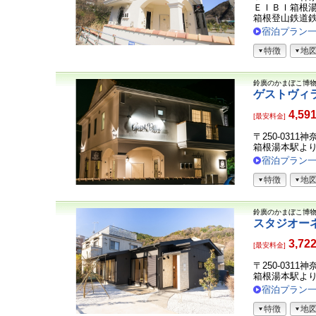
ＥＩＢＩ箱根湯
箱根登山鉄道鉄
宿泊プラン
特徴
地
鈴廣のかまぼこ博
ゲストヴィ
4,59
[最安料金]
〒250-0311
箱根湯本駅より
宿泊プラン
特徴
地
鈴廣のかまぼこ博
スタジオー
3,72
[最安料金]
〒250-031
箱根湯本駅よ
宿泊プラン
特徴
地