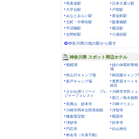
馬車道駅
日本大通り駅
大平台駅
戸部駅
みなとみらい駅
黄金町駅
元町・中華街駅
阪東橋駅
平沼橋駅
横浜駅
吉野町駅
小涌谷駅
神奈川県の他の駅から探す
神奈川県 スポット周辺ホテル
相模湖
緑の休暇村青根
場
秋山川キャンプ場
桐花園キャンプ
新戸キャンプ場
青野原オートキ
組合
さがみ湖リゾート プレ
川崎市市民ミュ
ジャーフォレスト
新江ノ島水族館
長興山 妙本寺
川崎マリエン
川崎市岡本太郎美術館
浄智寺
鎌倉国宝館
報国寺
浄妙寺
杉本寺
円応寺
白山神社
称名寺（今泉不動）