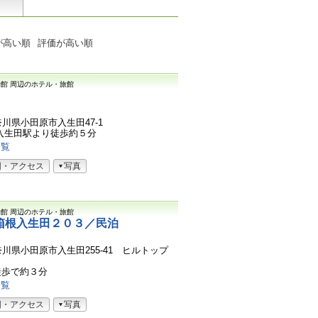
が高い順
評価が高い順
物館
周辺のホテル・旅館
神奈川県小田原市入生田47-1
入生田駅より徒歩約５分
一覧
図・アクセス
写真
物館
周辺のホテル・旅館
箱根入生田２０３／民泊
1神奈川県小田原市入生田255-41 ヒルトップ
徒歩で約３分
一覧
図・アクセス
写真