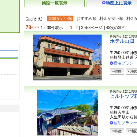
施設一覧表示
地図上に表示
距離が近い順
おすすめ順
料金が安い順
料金
[並びかえ]
78
件中
1～30件表示
[
1
|
2
|
3
全3ページ ]
次の30件
鈴廣のかまぼこ博
ホテル山賊
〒250-0031
箱根登山鉄道 
宿泊プラン
特徴
地
鈴廣のかまぼこ博
ヒルトップ
〒250-003
箱根入生田
入生田駅から
宿泊プラン
特徴
地