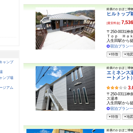
鈴廣のかまぼこ博
ヒルトップ
7,53
[最安料金]
〒250-003
Ｔｏｐ Ｈａｋ
入生田駅から
宿泊プラン
特徴
地
キャンプ
鈴廣のかまぼこ博
場
エミネンス
ートメント
ャンプ場
お
3.
ージアム
客
〒250-031
さ
ス湯本
ま
入生田駅から
の
宿泊プラン
声
特徴
地
鈴廣のかまぼこ博