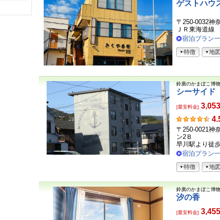
ゲストハウ
〒250-0032
ＪＲ東海道線
宿泊プラン
特徴
地
鈴廣のかまぼこ博
シーサイド
3,05
[最安料金]
お
4.
客
〒250-002
さ
ン2Ｂ
ま
早川駅より徒
の
宿泊プラン
声
特徴
地
鈴廣のかまぼこ博
汐の香
3,45
[最安料金]