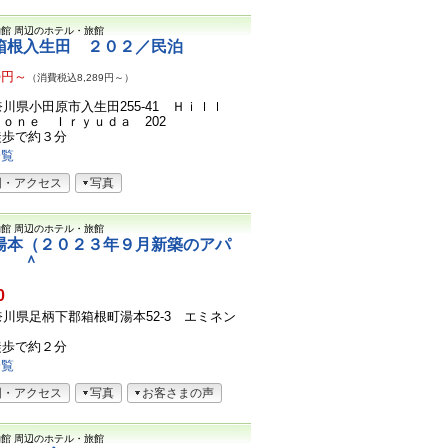
物館
周辺のホテル・旅館
箱根入生田 ２０２／民泊
6
円～
（消費税込8,289円～）
1神奈川県小田原市入生田255-41 Ｈｉｌｌ
ｏｎｅ Ｉｒｙｕｄａ 202
徒歩で約３分
一覧
図・アクセス
写真
物館
周辺のホテル・旅館
湯本（２０２３年９月新築のアパ
） ＾
0
1神奈川県足柄下郡箱根町湯本52-3 エミネン
徒歩で約２分
一覧
図・アクセス
写真
お客さまの声
物館
周辺のホテル・旅館