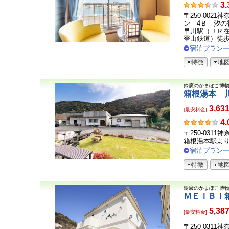
お
3.
客
〒250-002
さ
ン 4Ｂ 汐の
ま
早川駅（ＪＲ在
登山鉄道）徒歩約
の
声
宿泊プラン
特徴
地
鈴廣のかまぼこ博
箱根湯本 
3,63
[最安料金]
お
4.
客
〒250-0311
さ
箱根湯本駅よ
ま
宿泊プラン
の
特徴
地
声
鈴廣のかまぼこ博
ＭＥＩＢＩ
5,38
[最安料金]
〒250-031