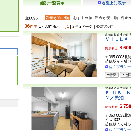
施設一覧表示
地図上に表示
距離が近い順
おすすめ順
料金が安い順
料金
[並びかえ]
36
件中
1～30件表示
[
1
|
2
全2ページ ]
次の6件
北海道鉄道技術館
ＶＩＬＬＡ
8,60
[最安料金]
〒065-0008
苗穂駅から徒
宿泊プラン
特徴
地
北海道鉄道技術館
Ｅ−ＵＳ 
２／民泊
6,75
[最安料金]
〒060-0033
イズ 302
苗穂駅より徒歩
宿泊プラン