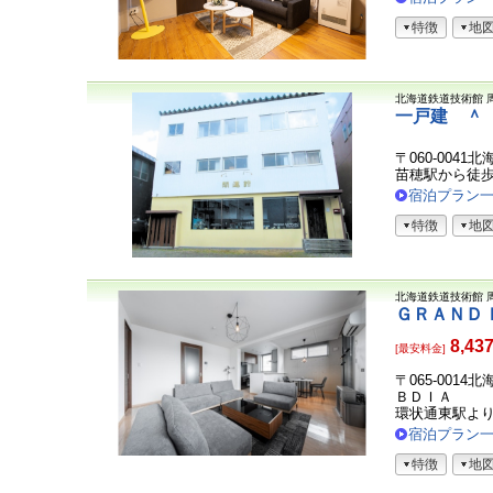
特徴
地
北海道鉄道技術館
一戸建 ＾
〒060-0041
苗穂駅から徒
宿泊プラン
特徴
地
北海道鉄道技術館
ＧＲＡＮＤ
8,43
[最安料金]
〒065-0014
ＢＤＩＡ
環状通東駅より
宿泊プラン
特徴
地