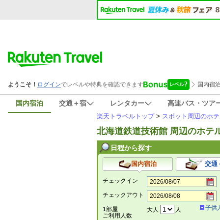
国内宿泊
交通＋宿
レンタカー
高速バス・ツア
楽天トラベルトップ
>
スポット周辺のホテ
北海道鉄道技術館 周辺のホテ
日程から探す
国内宿泊
交通
チェックイン
チェックアウト
子供
1部屋
大人
人
ご利用人数