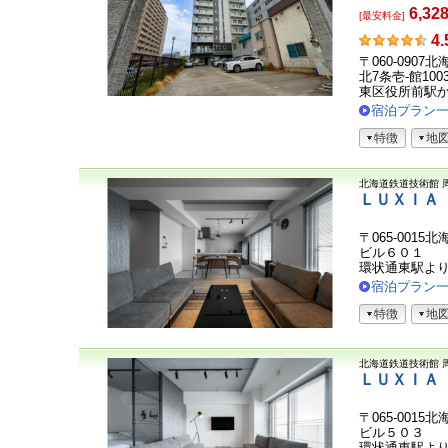
6,32
[最安料金]
お
4.
客
〒060-090
さ
北7条壱-館100
ま
東区役所前駅
の
宿泊プラン
声
特徴
地
北海道鉄道技術館
ＬＵＸＩＡ
〒065-0015
ビル６０１
環状通東駅より
宿泊プラン
特徴
地
北海道鉄道技術館
ＬＵＸＩＡ
〒065-0015
ビル５０３
環状通東駅より