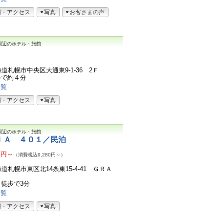
図・アクセス
写真
お客さまの声
周辺のホテル・旅館
北海道札幌市中央区大通東9-1-36 2Ｆ
歩で約４分
一覧
図・アクセス
写真
周辺のホテル・旅館
ＩＡ ４０１／民泊
7
円～
（消費税込9,280円～）
北海道札幌市東区北14条東15-4-41 ＧＲＡ
徒歩で3分
一覧
図・アクセス
写真