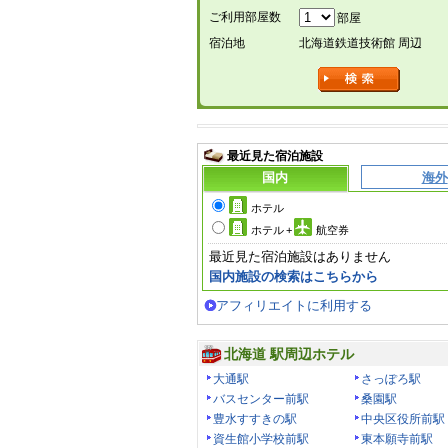
ご利用部屋数
部屋
宿泊地
北海道鉄道技術館 周辺
最近見た宿泊施設
国内
海外
ホテル
ホテル
+
航空券
最近見た宿泊施設はありません
国内施設の検索はこちらから
アフィリエイトに利用する
北海道 駅周辺ホテル
大通駅
さっぽろ駅
バスセンター前駅
桑園駅
豊水すすきの駅
中央区役所前駅
資生館小学校前駅
東本願寺前駅