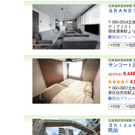
北海道鉄道技術館
ＧＲＡＮＤ
〒065-0014
ディア２０１
環状通東駅より
宿泊プラン
特徴
地
北海道鉄道技術館
サンコート
8,44
[最安料金]
お
4.
客
〒060-0907
さ
東区役所前駅
ま
宿泊プラン
の
特徴
地
声
北海道鉄道技術館
Ｓｈｉｚｕ
民泊