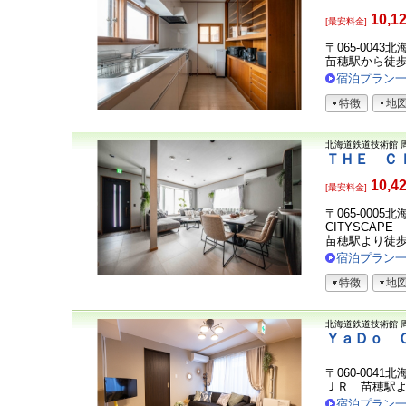
10,1
[最安料金]
〒065-004
苗穂駅から徒
宿泊プラン
特徴
地
北海道鉄道技術館
ＴＨＥ Ｃ
10,4
[最安料金]
〒065-0005
CITYSCAPE
苗穂駅より徒歩
宿泊プラン
特徴
地
北海道鉄道技術館
ＹａＤｏ 
〒060-0041
ＪＲ 苗穂駅よ
宿泊プラン