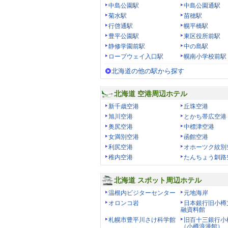
中島公園駅
中島公園通駅
菊水駅
苗穂駅
行啓通駅
幌平橋駅
豊平公園駅
東区役所前駅
静修学園前駅
中の島駅
ロープウェイ入口駅
幌南小学校前駅
北海道の他の駅から探す
北海道 空港周辺ホテル
新千歳空港
丘珠空港
旭川空港
とかち帯広空港
奥尻空港
中標津空港
女満別空港
函館空港
利尻空港
オホーツク紋別
稚内空港
たんちょう釧路
北海道 スポット周辺ホテル
温根内ビジターセンター
元地海岸
オロンコ岩
日本銀行旧小樽
融資料館
札幌市豊平川さけ科学館
旧百十三銀行小
（小樽浪漫館）