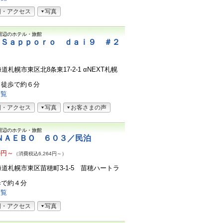
図・アクセス
写真
周辺のホテル・旅館
 Ｓａｐｐｏｒｏ ｄａｉ９ ＃２
北海道札幌市東区北8条東17-2-1 αNEXT札幌
ら徒歩で約６分
一覧
図・アクセス
写真
お客さまの声
周辺のホテル・旅館
ＮＡＥＢＯ ６０３／民泊
5
円～
（消費税込6,264円～）
3北海道札幌市東区苗穂町3-1-5 苗穂ハートラ
歩で約４分
一覧
図・アクセス
写真