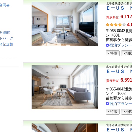
北海道鉄道技術館
合同会
ＥーＵＳ 
6,11
[最安料金]
お
4.
客
〒065-004
明治館
さ
ンド601
トパーク
ま
苗穂駅から徒
ヌ記念館
の
宿泊プラン
声
特徴
地
北海道鉄道技術館
ＥーＵＳ 
6,59
[最安料金]
〒065-004
ンド 1002
苗穂駅から徒
宿泊プラン
特徴
地
北海道鉄道技術館
ＥーＵＳ 