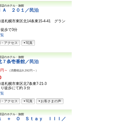
周辺のホテル・旅館
ＩＡ ２０１／民泊
北海道札幌市東区北14条東15-4-41 グラン
徒歩で3分
一覧
図・アクセス
写真
周辺のホテル・旅館
北７条壱番館／民泊
8
円～
（消費税込9,292円～）
0
北海道札幌市東区北7条東7-21-3
より徒歩にて約３分
一覧
図・アクセス
写真
お客さまの声
周辺のホテル・旅館
ｋ ＋ Ｏ Ｓｔａｙ ＩＩＩ／