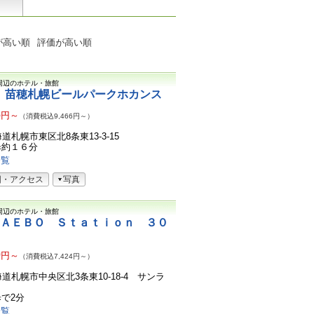
が高い順
評価が高い順
周辺のホテル・旅館
 苗穂札幌ビールパークホカンス
6
円～
（消費税込9,466円～）
北海道札幌市東区北8条東13-3-15
歩約１６分
一覧
図・アクセス
写真
周辺のホテル・旅館
ＮＡＥＢＯ Ｓｔａｔｉｏｎ ３０
0
円～
（消費税込7,424円～）
北海道札幌市中央区北3条東10-18-4 サンラ
で2分
一覧