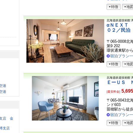
特徴
地
北海道鉄道技術館
αＮＥＸＴ
０２／民泊
〒065-0008
第9 202
環状通東駅か
宿泊プラン
特徴
地
北海道鉄道技術館
ＥーＵＳ 
空港
5,69
空港
[最安料金]
〒065-004
ンド603
苗穂駅から徒
宿泊プラン
支店 金
特徴
地
樽支店