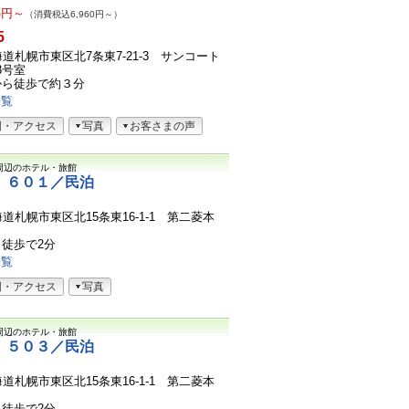
8
円～
（消費税込6,960円～）
5
7北海道札幌市東区北7条東7-21-3 サンコート
3号室
から徒歩で約３分
一覧
図・アクセス
写真
お客さまの声
周辺のホテル・旅館
 ６０１／民泊
北海道札幌市東区北15条東16-1-1 第二菱本
徒歩で2分
一覧
図・アクセス
写真
周辺のホテル・旅館
 ５０３／民泊
北海道札幌市東区北15条東16-1-1 第二菱本
徒歩で2分