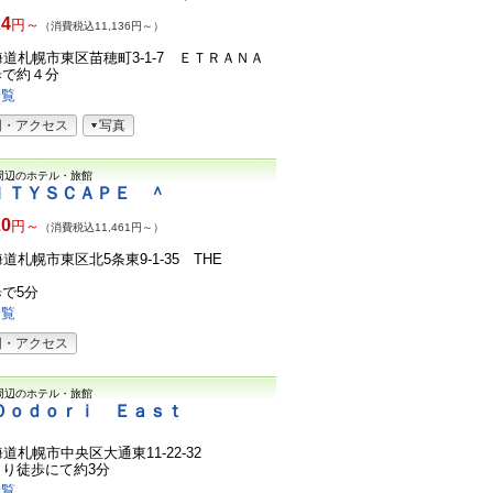
24
円～
（消費税込11,136円～）
3北海道札幌市東区苗穂町3-1-7 ＥＴＲＡＮＡ
歩で約４分
一覧
図・アクセス
写真
周辺のホテル・旅館
ＩＴＹＳＣＡＰＥ ＾
20
円～
（消費税込11,461円～）
北海道札幌市東区北5条東9-1-35 THE
で5分
一覧
図・アクセス
周辺のホテル・旅館
Ｏｏｄｏｒｉ Ｅａｓｔ
北海道札幌市中央区大通東11-22-32
り徒歩にて約3分
一覧