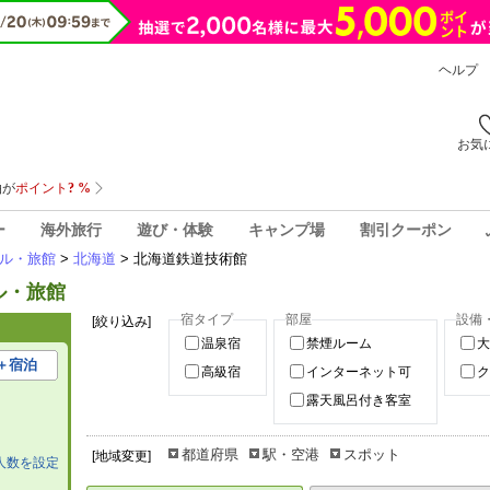
ヘルプ
お気
ー
海外旅行
遊び・体験
キャンプ場
割引クーポン
ル・旅館
>
北海道
> 北海道鉄道技術館
ル・旅館
宿タイプ
部屋
設備
[絞り込み]
温泉宿
禁煙ルーム
大
＋宿泊
高級宿
インターネット可
ク
露天風呂付き客室
都道府県
駅・空港
スポット
[地域変更]
人数を設定