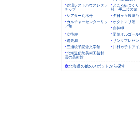
砂湯レストハウスレタラ
ところ街づくり
チップ
社 手工芸の館
シアター丸木舟
夕日ヶ丘展望台
カルチャーセンターリッ
オタトマリ沼
プ館
白神岬
立待岬
函館オルゴール
網走湖
サンタプレゼン
三浦綾子記念文学館
川村カ子トアイ
北海道伝統美術工芸村
雪の美術館
北海道の他のスポットから探す