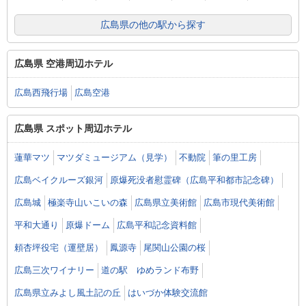
広島県の他の駅から探す
広島県 空港周辺ホテル
広島西飛行場
広島空港
広島県 スポット周辺ホテル
蓮華マツ
マツダミュージアム（見学）
不動院
筆の里工房
広島ベイクルーズ銀河
原爆死没者慰霊碑（広島平和都市記念碑）
広島城
極楽寺山いこいの森
広島県立美術館
広島市現代美術館
平和大通り
原爆ドーム
広島平和記念資料館
頼杏坪役宅（運壁居）
鳳源寺
尾関山公園の桜
広島三次ワイナリー
道の駅 ゆめランド布野
広島県立みよし風土記の丘
はいづか体験交流館