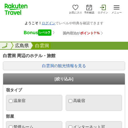
お気に入り
予約確認
ログイン
メニュー
全国
全国
広島県
白雲洞
白雲洞 周辺のホテル・旅館
白雲洞の観光情報を見る
[絞り込み]
宿タイプ
温泉宿
高級宿
部屋
禁煙ルーム
インターネット可