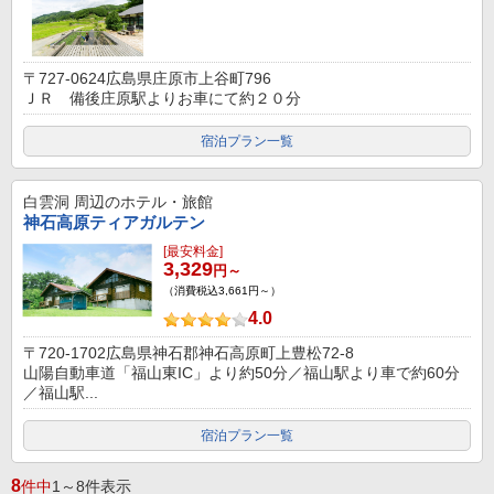
〒727-0624広島県庄原市上谷町796
ＪＲ 備後庄原駅よりお車にて約２０分
宿泊プラン一覧
白雲洞
周辺のホテル・旅館
神石高原ティアガルテン
[最安料金]
3,329
円～
（消費税込3,661円～）
4.0
〒720-1702広島県神石郡神石高原町上豊松72-8
山陽自動車道「福山東IC」より約50分／福山駅より車で約60分
／福山駅...
宿泊プラン一覧
8
件中
1～8件表示