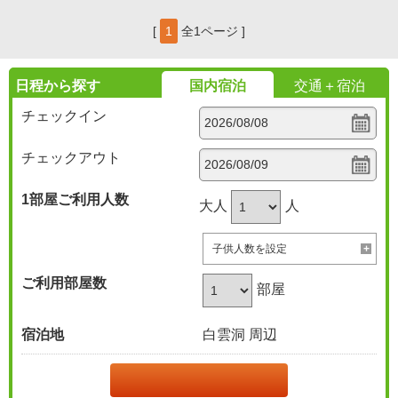
[
1
全1ページ ]
日程から探す
国内宿泊
交通＋宿泊
チェックイン
チェックアウト
1部屋
ご利用人数
大人
人
子供人数を設定
ご利用部屋数
部屋
宿泊地
白雲洞 周辺