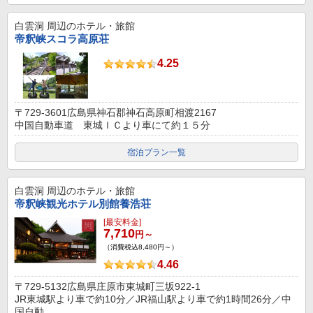
白雲洞
周辺のホテル・旅館
帝釈峡スコラ高原荘
4.25
〒729-3601広島県神石郡神石高原町相渡2167
中国自動車道 東城ＩＣより車にて約１５分
宿泊プラン一覧
白雲洞
周辺のホテル・旅館
帝釈峡観光ホテル別館養浩荘
[最安料金]
7,710
円～
（消費税込8,480円～）
4.46
〒729-5132広島県庄原市東城町三坂922-1
JR東城駅より車で約10分／JR福山駅より車で約1時間26分／中
国自動...