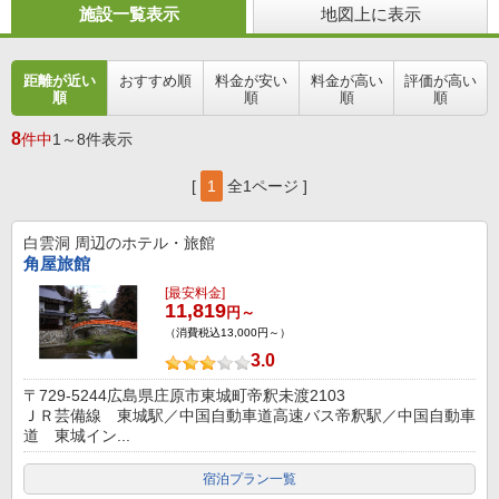
施設一覧表示
地図上に表示
距離が近い
おすすめ順
料金が安い
料金が高い
評価が高い
順
順
順
順
8
件中
1～8件表示
[
1
全1ページ ]
白雲洞
周辺のホテル・旅館
角屋旅館
[最安料金]
11,819
円～
（消費税込13,000円～）
3.0
〒729-5244広島県庄原市東城町帝釈未渡2103
ＪＲ芸備線 東城駅／中国自動車道高速バス帝釈駅／中国自動車
道 東城イン...
宿泊プラン一覧