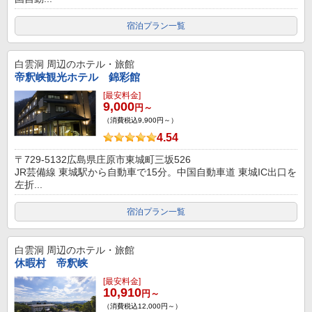
宿泊プラン一覧
白雲洞
周辺のホテル・旅館
帝釈峡観光ホテル 錦彩館
[最安料金]
9,000
円～
（消費税込9,900円～）
4.54
〒729-5132広島県庄原市東城町三坂526
JR芸備線 東城駅から自動車で15分。中国自動車道 東城IC出口を
左折...
宿泊プラン一覧
白雲洞
周辺のホテル・旅館
休暇村 帝釈峡
[最安料金]
10,910
円～
（消費税込12,000円～）