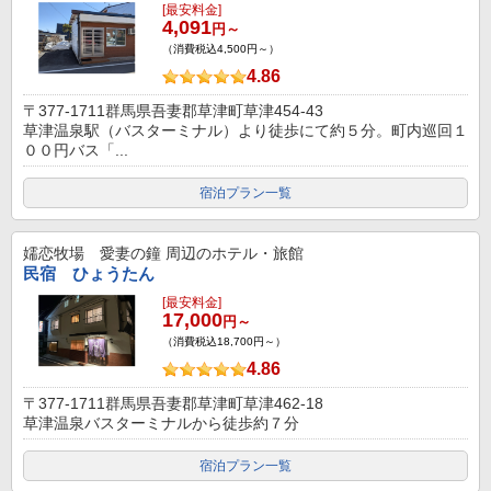
[最安料金]
4,091
円～
（消費税込4,500円～）
4.86
〒377-1711群馬県吾妻郡草津町草津454-43
草津温泉駅（バスターミナル）より徒歩にて約５分。町内巡回１
００円バス「...
宿泊プラン一覧
嬬恋牧場 愛妻の鐘
周辺のホテル・旅館
民宿 ひょうたん
[最安料金]
17,000
円～
（消費税込18,700円～）
4.86
〒377-1711群馬県吾妻郡草津町草津462-18
草津温泉バスターミナルから徒歩約７分
宿泊プラン一覧