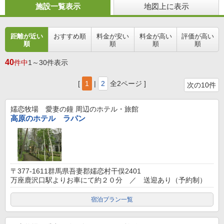
施設一覧表示
地図上に表示
距離が近い
おすすめ順
料金が安い
料金が高い
評価が高い
順
順
順
順
40
件中
1～30件表示
[
1
|
2
全2ページ ]
次の10件
嬬恋牧場 愛妻の鐘
周辺のホテル・旅館
高原のホテル ラパン
〒377-1611群馬県吾妻郡嬬恋村干俣2401
万座鹿沢口駅よりお車にて約２０分 ／ 送迎あり（予約制）
宿泊プラン一覧