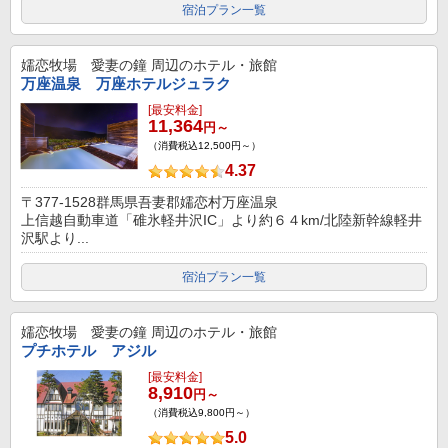
宿泊プラン一覧
嬬恋牧場 愛妻の鐘
周辺のホテル・旅館
万座温泉 万座ホテルジュラク
[最安料金]
11,364
円～
（消費税込12,500円～）
4.37
〒377-1528群馬県吾妻郡嬬恋村万座温泉
上信越自動車道「碓氷軽井沢IC」より約６４km/北陸新幹線軽井
沢駅より...
宿泊プラン一覧
嬬恋牧場 愛妻の鐘
周辺のホテル・旅館
プチホテル アジル
[最安料金]
8,910
円～
（消費税込9,800円～）
5.0