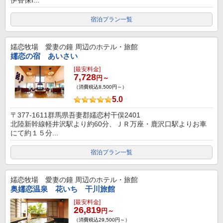
宿泊プラン一覧
嬬恋牧場 愛妻の鐘
周辺のホテル・旅館
嬬恋の宿 あいさい
[最安料金]
7,728
円～
（消費税込8,500円～）
5.0
〒377-1611群馬県吾妻郡嬬恋村干俣2401
北陸新幹線軽井沢駅より約60分、ＪＲ万座・鹿沢口駅よりお車
にて約１５分...
宿泊プラン一覧
嬬恋牧場 愛妻の鐘
周辺のホテル・旅館
奥嬬恋温泉 花いち 干川旅館
[最安料金]
26,819
円～
（消費税込29,500円～）