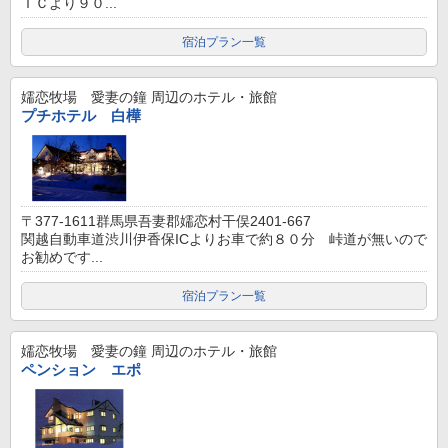
ＩＣより９０...
宿泊プラン一覧
嬬恋牧場 愛妻の鐘
周辺のホテル・旅館
プチホテル 白樺
〒377-1611群馬県吾妻郡嬬恋村干俣2401-667
関越自動車道渋川伊香保ICよりお車で約８０分 峠道が無いので
お勧めです...
宿泊プラン一覧
嬬恋牧場 愛妻の鐘
周辺のホテル・旅館
ペンション エポ