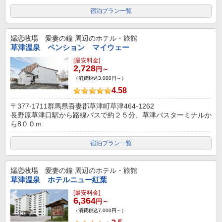
宿泊プラン一覧
嬬恋牧場 愛妻の鐘
周辺のホテル・旅館
草津温泉 ペンション マイウェー
[最安料金]
2,728
円～
（消費税込3,000円～）
4.58
〒377-1711群馬県吾妻郡草津町草津464-1262
長野原草津口駅から路線バスで約２５分、草津バスターミナルか
ら8００ｍ
宿泊プラン一覧
嬬恋牧場 愛妻の鐘
周辺のホテル・旅館
草津温泉 ホテルニュー紅葉
[最安料金]
6,364
円～
（消費税込7,000円～）