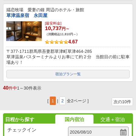
嬬恋牧場 愛妻の鐘
周辺のホテル・旅館
草津温泉宿 永田屋
[最安料金]
10,737
円～
（消費税込11,810円～）
4.67
〒377-1711群馬県吾妻郡草津町草津464-285
草津温泉バスターミナルよりお車にて約２分 当館目の前に駐車
場あり！
宿泊プラン一覧
40
件中
1～30件表示
[
1
|
2
全2ページ ]
次の10件
日程から探す
国内宿泊
交通＋宿泊
チェックイン