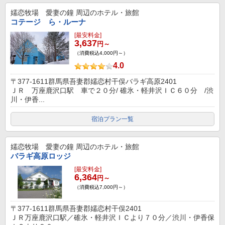
嬬恋牧場 愛妻の鐘
周辺のホテル・旅館
コテージ ら・ルーナ
[最安料金]
3,637
円～
（消費税込4,000円～）
4.0
〒377-1611群馬県吾妻郡嬬恋村干俣バラギ高原2401
ＪＲ 万座鹿沢口駅 車で２０分/ 碓氷・軽井沢ＩＣ６０分 /渋
川・伊香...
宿泊プラン一覧
嬬恋牧場 愛妻の鐘
周辺のホテル・旅館
バラギ高原ロッジ
[最安料金]
6,364
円～
（消費税込7,000円～）
〒377-1611群馬県吾妻郡嬬恋村干俣2401
ＪＲ万座鹿沢口駅／碓氷・軽井沢ＩＣより７０分／渋川・伊香保