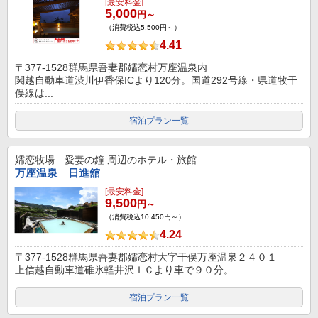
[最安料金]
5,000
円～
（消費税込5,500円～）
4.41
〒377-1528群馬県吾妻郡嬬恋村万座温泉内
関越自動車道渋川伊香保ICより120分。国道292号線・県道牧干
俣線は...
宿泊プラン一覧
嬬恋牧場 愛妻の鐘
周辺のホテル・旅館
万座温泉 日進舘
[最安料金]
9,500
円～
（消費税込10,450円～）
4.24
〒377-1528群馬県吾妻郡嬬恋村大字干俣万座温泉２４０１
上信越自動車道碓氷軽井沢ＩＣより車で９０分。
宿泊プラン一覧