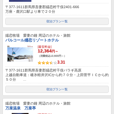
〒377-1611群馬県吾妻郡嬬恋村干俣2401-666
万座・鹿沢口駅より車で２０分
宿泊プラン一覧
嬬恋牧場 愛妻の鐘
周辺のホテル・旅館
パルコール嬬恋リゾートホテル
[最安料金]
12,364
円～
（消費税込13,600円～）
3.31
〒377-1611群馬県吾妻郡嬬恋村干俣バラギ高原
上越自動車道：碓氷軽井沢ICから約７０分・上田菅平ＩＣから約
５０分 ...
宿泊プラン一覧
嬬恋牧場 愛妻の鐘
周辺のホテル・旅館
万座温泉 万座亭