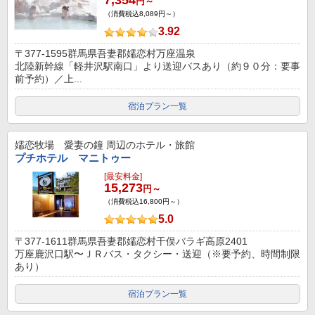
円～
（消費税込8,089円～）
3.92
〒377-1595群馬県吾妻郡嬬恋村万座温泉
北陸新幹線「軽井沢駅南口」より送迎バスあり（約９０分：要事
前予約）／上...
宿泊プラン一覧
嬬恋牧場 愛妻の鐘
周辺のホテル・旅館
プチホテル マニトゥー
[最安料金]
15,273
円～
（消費税込16,800円～）
5.0
〒377-1611群馬県吾妻郡嬬恋村干俣バラギ高原2401
万座鹿沢口駅〜ＪＲバス・タクシー・送迎（※要予約、時間制限
あり）
宿泊プラン一覧