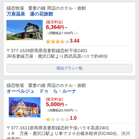
嬬恋牧場 愛妻の鐘
周辺のホテル・旅館
万座温泉 湯の花旅館
[最安料金]
6,364
円～
（消費税込7,000円～）
3.44
〒377-1528群馬県吾妻郡嬬恋村干俣2401
JR吾妻線万座・鹿沢口駅より西武高原バスで約40分
宿泊プラン一覧
嬬恋牧場 愛妻の鐘
周辺のホテル・旅館
オーベルジュ ドゥ ら・ルーナ
[最安料金]
5,000
円～
（消費税込5,500円～）
1.0
〒377-1611群馬県吾妻郡嬬恋村干俣バラギ高原2401
ＪＲ 万座・鹿沢口駅より車で２０分碓氷軽井沢IC/60分。渋川
伊香保I...