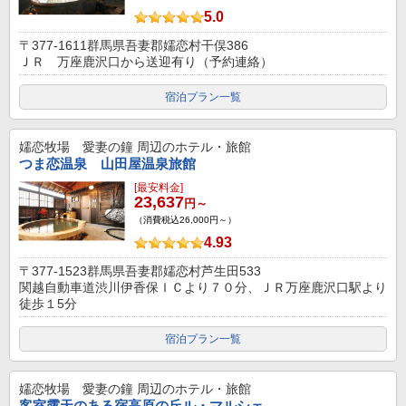
5.0
〒377-1611群馬県吾妻郡嬬恋村干俣386
ＪＲ 万座鹿沢口から送迎有り（予約連絡）
宿泊プラン一覧
嬬恋牧場 愛妻の鐘
周辺のホテル・旅館
つま恋温泉 山田屋温泉旅館
[最安料金]
23,637
円～
（消費税込26,000円～）
4.93
〒377-1523群馬県吾妻郡嬬恋村芦生田533
関越自動車道渋川伊香保ＩＣより７０分、ＪＲ万座鹿沢口駅より
徒歩１5分
宿泊プラン一覧
嬬恋牧場 愛妻の鐘
周辺のホテル・旅館
客室露天のある宿高原の丘ル・マルシェ