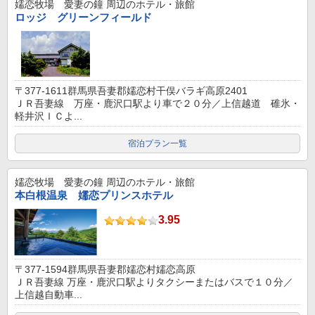
嬬恋牧場 愛妻の鐘
周辺のホテル・旅館
ロッジ グリーンフィールド
〒377-1611群馬県吾妻郡嬬恋村干俣バラギ高原2401
ＪＲ吾妻線 万座・鹿沢口駅より車で２０分／上信越道 碓氷・
軽井沢ＩＣよ...
宿泊プラン一覧
嬬恋牧場 愛妻の鐘
周辺のホテル・旅館
本白根温泉 嬬恋プリンスホテル
3.95
〒377-1594群馬県吾妻郡嬬恋村嬬恋高原
ＪＲ吾妻線 万座・鹿沢口駅よりタクシーまたはバスで１０分／
上信越自動車...