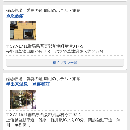
嬬恋牧場 愛妻の鐘
周辺のホテル・旅館
承恩旅館
〒377-1711群馬県吾妻郡草津町草津947-5
長野原草津口駅からＪＲ バスで草津温泉へ約２５分
宿泊プラン一覧
嬬恋牧場 愛妻の鐘
周辺のホテル・旅館
半出来温泉 登喜和荘
〒377-1521群馬県吾妻郡嬬恋村今井97-1
上信越自動車道 碓氷・軽井沢ICより60分。関越自動車道 渋
川・伊香保...