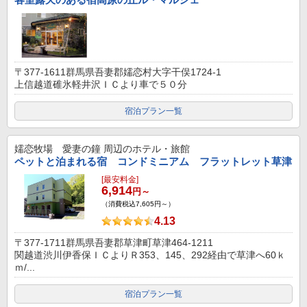
〒377-1611群馬県吾妻郡嬬恋村大字干俣1724-1
上信越道碓氷軽井沢ＩＣより車で５０分
宿泊プラン一覧
嬬恋牧場 愛妻の鐘
周辺のホテル・旅館
ペットと泊まれる宿 コンドミニアム フラットレット草津
[最安料金]
6,914
円～
（消費税込7,605円～）
4.13
〒377-1711群馬県吾妻郡草津町草津464-1211
関越道渋川伊香保ＩＣよりＲ353、145、292経由で草津へ60ｋ
ｍ/...
宿泊プラン一覧