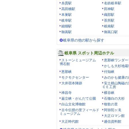
糸貫駅
名鉄岐阜駅
高田橋駅
田神駅
本巣駅
織部駅
岐阜駅
茶所駅
細畑駅
岐南駅
御嵩駅
御嵩口駅
岐阜県の他の駅から探す
岐阜県 スポット周辺ホテル
ストーンミュージアム
恵那峡ワンダー
博石館
かしも大杉地蔵
恵那峡
付知峡
モクモクセンター
みのかも健康の
大井宿本陣跡
安土桃山陶磁の
ＣＥ工房
禅昌寺
横谷峡
巌立峡・がんだて公園
石徹白の大杉
白山文化博物館
牧歌の里
古今伝授の里フィールド
阿弥陀ヶ滝
ミュージアム
大正ロマン館
大正時代館
逓信資料館