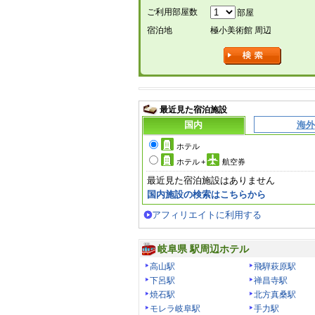
ご利用部屋数
部屋
宿泊地
極小美術館 周辺
最近見た宿泊施設
国内
海外
ホテル
ホテル
+
航空券
最近見た宿泊施設はありません
国内施設の検索はこちらから
アフィリエイトに利用する
岐阜県 駅周辺ホテル
高山駅
飛騨萩原駅
下呂駅
禅昌寺駅
焼石駅
北方真桑駅
モレラ岐阜駅
手力駅