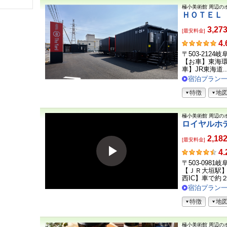
極小美術館
周辺の
ＨＯＴＥＬ
3,27
[最安料金]
お
4.
客
〒503-2124
さ
【お車】東海環
ま
車】JR東海道..
の
宿泊プラン
声
特徴
地
極小美術館
周辺の
ロイヤルホ
2,18
[最安料金]
お
4.
客
〒503-0981
さ
【ＪＲ大垣駅
ま
西IC】車で約２
の
宿泊プラン
声
特徴
地
極小美術館
周辺の