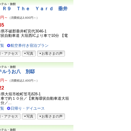
ホテル・旅館
 Ｒ９ Ｔｈｅ Ｙａｒｄ 垂井
3
円～
（消費税込3,600円～）
65
岐阜県不破郡垂井町宮代3046-1
状自動車道 大垣西ICより車で10分 【電
.
一覧
航空券付き宿泊プラン
図・アクセス
写真
お客さまの声
ホテル・旅館
テルうお八 別邸
2
円～
（消費税込2,400円～）
22
岐阜県大垣市桧町笠毛828-1
】車で約１０分／【東海環状自動車道大垣
分／...
一覧
日帰り・デイユース
図・アクセス
写真
お客さまの声
ホテル・旅館