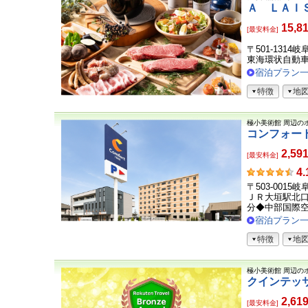
Ａ ＬＡＩ
15,8
[最安料金]
〒501-131
東海環状自動車
宿泊プラン
特徴
地
極小美術館
周辺の
コンフォー
2,59
[最安料金]
お
4.
客
〒503-0015
さ
ＪＲ大垣駅北
ま
分◆中部国際空港
の
宿泊プラン
声
特徴
地
極小美術館
周辺の
クインテッ
2,61
[最安料金]