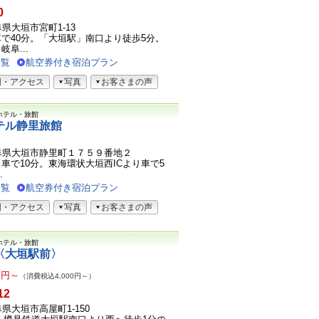
0
岐阜県大垣市宮町1-13
で40分。「大垣駅」南口より徒歩5分。
阜...
一覧
航空券付き宿泊プラン
図・アクセス
写真
お客さまの声
ホテル・旅館
テル静里旅館
3岐阜県大垣市静里町１７５９番地２
り車で10分。東海環状大垣西ICより車で5
.
一覧
航空券付き宿泊プラン
図・アクセス
写真
お客さまの声
ホテル・旅館
〈大垣駅前〉
7
円～
（消費税込4,000円～）
12
岐阜県大垣市高屋町1-150