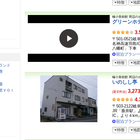
特徴
地
声
極小美術館
周辺の
グリーンホ
お
3.
客
〒501-0521
さ
名神高速羽島I
ま
八幡町」下車 .
の
宿泊プラン
声
特徴
地
ランド
尊
極小美術館
周辺の
いのしし亭
森
里ＶＯＩ
3,27
[最安料金]
お
4.
客
〒503-212
さ
JR「垂井駅」
ま
IC」より４km／
の
宿泊プラン
声
特徴
地