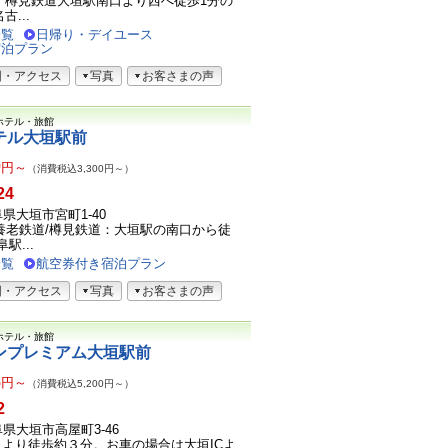
、樽見鉄道大垣駅南口より西へ徒歩1分の
古...
一覧
日帰り・デイユース
宿泊プラン
図・アクセス
写真
お客さまの声
ホテル・旅館
テル大垣駅前
0
円～
（消費税込3,300円～）
24
岐阜県大垣市宮町1-40
養老鉄道/樽見鉄道：大垣駅の南口から徒
駅...
一覧
航空券付き宿泊プラン
図・アクセス
写真
お客さまの声
ホテル・旅館
ンプレミアム大垣駅前
8
円～
（消費税込5,200円～）
2
岐阜県大垣市高屋町3-46
より徒歩約３分。お車の場合は大垣ICよ