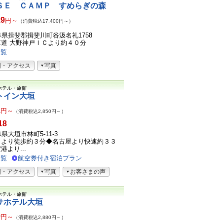
ＳＥ ＣＡＭＰ すめらぎの森
19
円～
（消費税込17,400円～）
4岐阜県揖斐郡揖斐川町谷汲名礼1758
道 大野神戸ＩＣより約４０分
一覧
図・アクセス
写真
ホテル・旅館
トイン大垣
1
円～
（消費税込2,850円～）
18
岐阜県大垣市林町5-11-3
口より徒歩約３分◆名古屋より快速約３３
より...
一覧
航空券付き宿泊プラン
図・アクセス
写真
お客さまの声
ホテル・旅館
サホテル大垣
9
円～
（消費税込2,880円～）