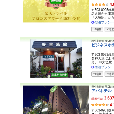
お
4.
客
〒503-0905
さ
名古屋から電車
ま
「大垣駅」から岐
の
宿泊プラン
声
特徴
地
極小美術館
周辺の
ビジネスホ
〒503-098
名神大垣ICよ
分。JR大垣駅..
宿泊プラン
特徴
地
極小美術館
周辺の
アパホテル
3,63
[最安料金]
お
4.
客
〒503-0901
さ