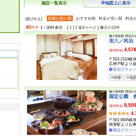
施設一覧表示
地図上に表示
距離が近い順
おすすめ順
料金が安い順
料金
[並びかえ]
40
件中
1～30件表示
[
1
|
2
全2ページ ]
次の10件
極小美術館
周辺の
安八／民泊
4,57
[最安料金]
〒503-231
広神戸駅より徒
宿泊プラン
特徴
地
極小美術館
周辺の
国定公園 
8,50
[最安料金]
お
4.
客
〒501-060
さ
揖斐駅よりお
ま
宿泊プラン
の