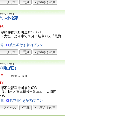
図・アクセス
写真
お客さまの声
ホテル・旅館
テル小松家
56
岐阜県揖斐郡大野町黒野1735-1
C・大垣ICより車で30分／岐阜バス「黒野
..
一覧
航空券付き宿泊プラン
図・アクセス
写真
お客さまの声
ホテル・旅館
（桐山荘）
3
円～
（消費税込3,600円～）
38
2岐阜県不破郡垂井町表佐693
より２km／東海環状自動車道「大垣西
名...
一覧
航空券付き宿泊プラン
図・アクセス
写真
お客さまの声