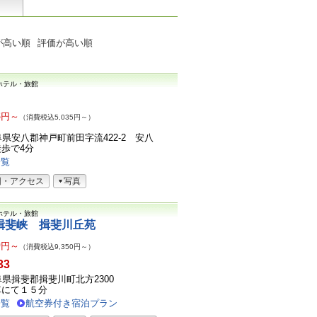
が高い順
評価が高い順
ホテル・旅館
8
円～
（消費税込5,035円～）
9岐阜県安八郡神戸町前田字流422-2 安八
歩で4分
一覧
図・アクセス
写真
ホテル・旅館
揖斐峡 揖斐川丘苑
0
円～
（消費税込9,350円～）
33
5岐阜県揖斐郡揖斐川町北方2300
車にて１５分
一覧
航空券付き宿泊プラン