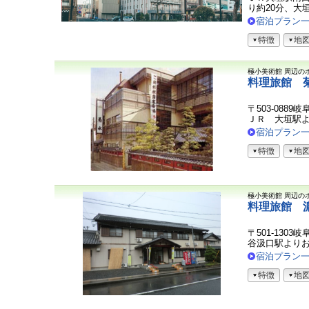
ま
り約20分、大垣西
の
宿泊プラン
声
特徴
地
極小美術館
周辺の
料理旅館 
〒503-0889
ＪＲ 大垣駅
宿泊プラン
特徴
地
極小美術館
周辺の
料理旅館 
〒501-130
谷汲口駅より
宿泊プラン
特徴
地