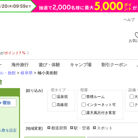
ヘルプ
お気
ー
海外旅行
遊び・体験
キャンプ場
割引クーポン
ル・旅館
>
岐阜県
> 極小美術館
館
宿タイプ
部屋
設備
[絞り込み]
温泉宿
禁煙ルーム
大
＋宿泊
高級宿
インターネット可
ク
露天風呂付き客室
都道府県
駅・空港
スポット
[地域変更]
人数を設定