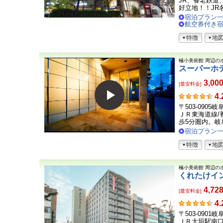
JR、養老鉄道
ま
好立地！！JR名
の
宿泊プラン
声
航空券付き
特徴
地
極小美術館
周辺の
スーパーホ
3,00
[最安料金]
お
4.
客
〒503-0905
さ
ＪＲ東海道線/
ま
歩5分圏内。岐阜
の
宿泊プラン
声
特徴
地
極小美術館
周辺の
くれたけイ
4,72
[最安料金]
お
4.
客
〒503-0901
さ
ＪＲ大垣駅南口