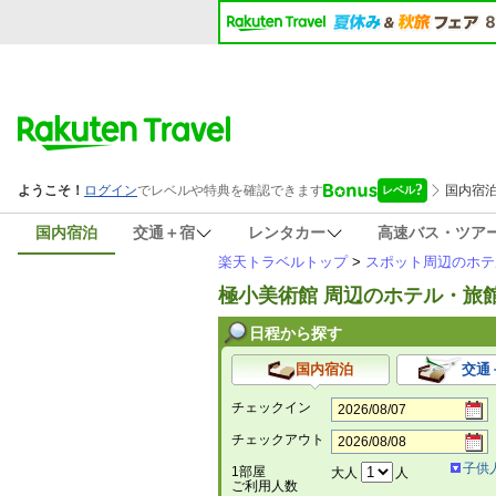
国内宿泊
交通＋宿
レンタカー
高速バス・ツア
楽天トラベルトップ
>
スポット周辺のホテ
極小美術館 周辺のホテル・旅
日程から探す
国内宿泊
交通
チェックイン
チェックアウト
子供
1部屋
大人
人
ご利用人数