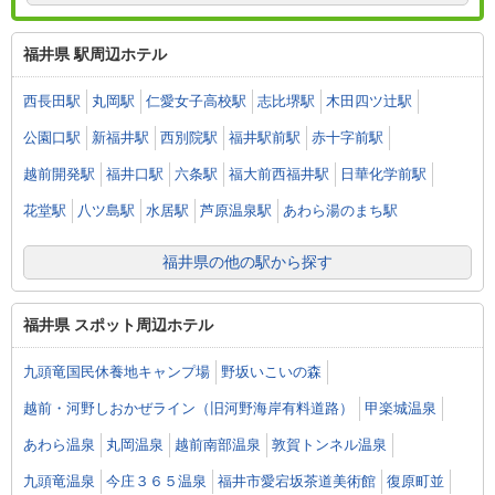
福井県 駅周辺ホテル
西長田駅
丸岡駅
仁愛女子高校駅
志比堺駅
木田四ツ辻駅
公園口駅
新福井駅
西別院駅
福井駅前駅
赤十字前駅
越前開発駅
福井口駅
六条駅
福大前西福井駅
日華化学前駅
花堂駅
八ツ島駅
水居駅
芦原温泉駅
あわら湯のまち駅
福井県の他の駅から探す
福井県 スポット周辺ホテル
九頭竜国民休養地キャンプ場
野坂いこいの森
越前・河野しおかぜライン（旧河野海岸有料道路）
甲楽城温泉
あわら温泉
丸岡温泉
越前南部温泉
敦賀トンネル温泉
九頭竜温泉
今庄３６５温泉
福井市愛宕坂茶道美術館
復原町並