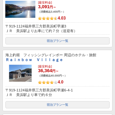
[最安料金]
3,091
円～
（消費税込3,400円～）
4.03
〒919-1124福井県三方郡美浜町早瀬3
ＪＲ 美浜駅よりお車にて約７分（送迎有）
宿泊プラン一覧
海上釣堀 フィッシングレインボー
周辺のホテル・旅館
Ｒａｉｎｂｏｗ Ｖｉｌｌａｇｅ
[最安料金]
36,364
円～
（消費税込40,000円～）
4.0
〒919-1124福井県三方郡美浜町早瀬6-4-1
ＪＲ 美浜駅より車で約６分
宿泊プラン一覧