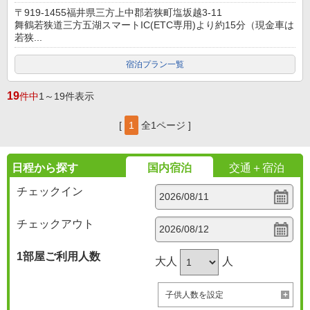
〒919-1455福井県三方上中郡若狭町塩坂越3-11
舞鶴若狭道三方五湖スマートIC(ETC専用)より約15分（現金車は
若狭...
宿泊プラン一覧
19
件中
1～19件表示
[
1
全1ページ ]
日程から探す
国内宿泊
交通＋宿泊
チェックイン
チェックアウト
1部屋
ご利用人数
大人
人
子供人数を設定