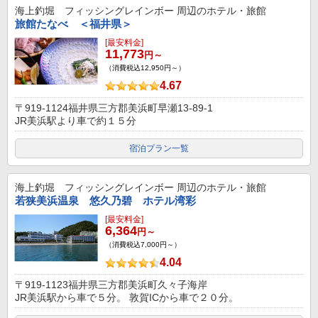
海上釣堀 フィッシングレインボー
周辺のホテル・旅館
旅館たなべ ＜福井県＞
[最安料金]
11,773
円～
（消費税込12,950円～）
4.67
〒919-1124福井県三方郡美浜町早瀬13-89-1
JR美浜駅より車で約１５分
宿泊プラン一覧
海上釣堀 フィッシングレインボー
周辺のホテル・旅館
若狭美浜温泉 悠久乃碧 ホテル湾彩
[最安料金]
6,364
円～
（消費税込7,000円～）
4.04
〒919-1123福井県三方郡美浜町久々子海岸
JR美浜駅から車で５分。 敦賀ICから車で２０分。