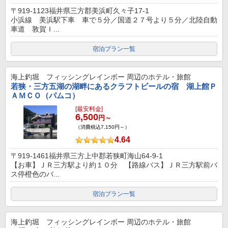
〒919-1123福井県三方郡美浜町久々子17-1
小浜線 美浜駅下車 車で５分／国道２７号より５分／北陸自動
車道 敦賀Ｉ...
宿泊プラン一覧
海上釣堀 フィッシングレインボー
周辺のホテル・旅館
若狭・三方五湖の湖畔にあるクラフトビールの宿 湖上館Ｐ
ＡＭＣＯ（パムコ）
[最安料金]
6,500
円～
（消費税込7,150円～）
4.64
〒919-1461福井県三方上中郡若狭町海山64-9-1
【お車】ＪＲ三方駅より約１０分 【路線バス】ＪＲ三方駅前バ
ス停橙色のバ...
宿泊プラン一覧
海上釣堀 フィッシングレインボー
周辺のホテル・旅館