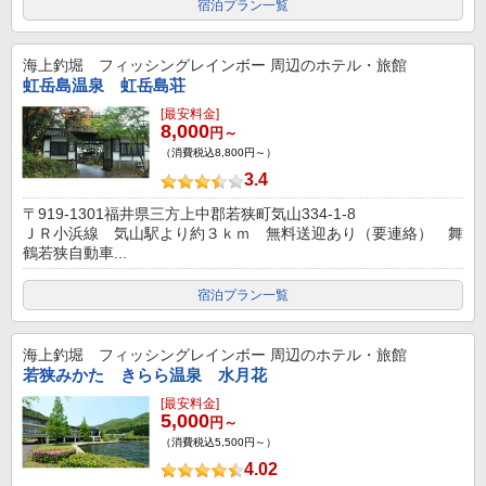
宿泊プラン一覧
海上釣堀 フィッシングレインボー
周辺のホテル・旅館
虹岳島温泉 虹岳島荘
[最安料金]
8,000
円～
（消費税込8,800円～）
3.4
〒919-1301福井県三方上中郡若狭町気山334-1-8
ＪＲ小浜線 気山駅より約３ｋｍ 無料送迎あり（要連絡） 舞
鶴若狭自動車...
宿泊プラン一覧
海上釣堀 フィッシングレインボー
周辺のホテル・旅館
若狭みかた きらら温泉 水月花
[最安料金]
5,000
円～
（消費税込5,500円～）
4.02