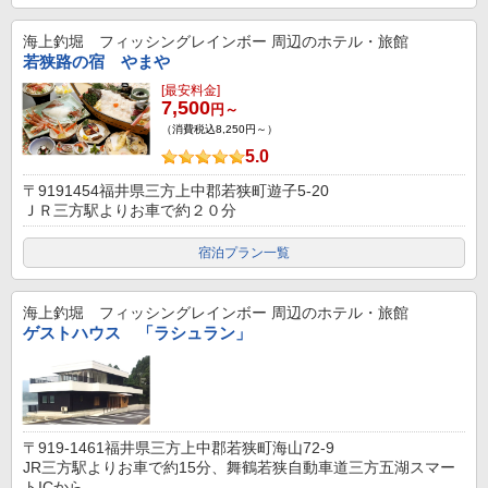
海上釣堀 フィッシングレインボー
周辺のホテル・旅館
若狭路の宿 やまや
[最安料金]
7,500
円～
（消費税込8,250円～）
5.0
〒9191454福井県三方上中郡若狭町遊子5-20
ＪＲ三方駅よりお車で約２０分
宿泊プラン一覧
海上釣堀 フィッシングレインボー
周辺のホテル・旅館
ゲストハウス 「ラシュラン」
〒919-1461福井県三方上中郡若狭町海山72-9
JR三方駅よりお車で約15分、舞鶴若狭自動車道三方五湖スマー
トICから...