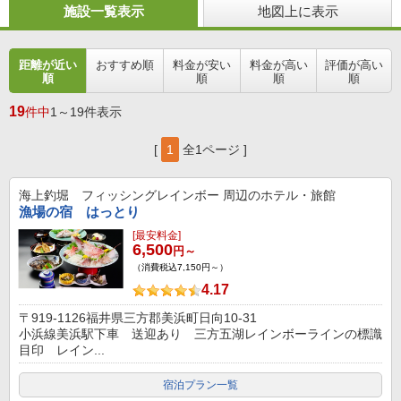
施設一覧表示
地図上に表示
距離が近い
おすすめ順
料金が安い
料金が高い
評価が高い
順
順
順
順
19
件中
1～19件表示
[
1
全1ページ ]
海上釣堀 フィッシングレインボー
周辺のホテル・旅館
漁場の宿 はっとり
[最安料金]
6,500
円～
（消費税込7,150円～）
4.17
〒919-1126福井県三方郡美浜町日向10-31
小浜線美浜駅下車 送迎あり 三方五湖レインボーラインの標識
目印 レイン...
宿泊プラン一覧