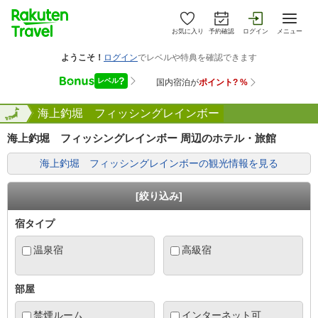
お気に入り
予約確認
ログイン
メニュー
井県
全国
海上釣堀 フィッシングレインボー
海上釣堀 フィッシングレインボー 周辺のホテル・旅館
海上釣堀 フィッシングレインボーの観光情報を見る
[絞り込み]
宿タイプ
温泉宿
高級宿
部屋
禁煙ルーム
インターネット可