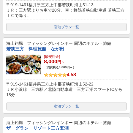
〒919-1461福井県三方上中郡若狭町海山51-13
ＪＲ：三方駅よりお車で20分。車：舞鶴若狭自動車道 若狭三方
ＩＣで降り...
宿泊プラン一覧
海上釣堀 フィッシングレインボー
周辺のホテル・旅館
若狭三方 料理旅館 なが田
[最安料金]
8,000
円～
（消費税込8,800円～）
4.58
〒919-1461福井県三方上中郡若狭町海山52-22
ＪＲ小浜線 三方駅／北陸自動車道 三方五湖スマートICから
15分
宿泊プラン一覧
海上釣堀 フィッシングレインボー
周辺のホテル・旅館
ザ グラン リゾート三方五湖