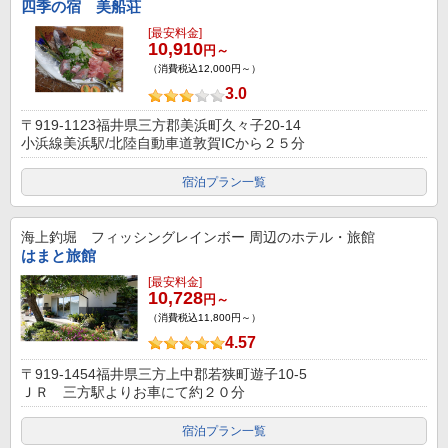
四季の宿 美船荘
[最安料金]
10,910
円～
（消費税込12,000円～）
3.0
〒919-1123福井県三方郡美浜町久々子20-14
小浜線美浜駅/北陸自動車道敦賀ICから２５分
宿泊プラン一覧
海上釣堀 フィッシングレインボー
周辺のホテル・旅館
はまと旅館
[最安料金]
10,728
円～
（消費税込11,800円～）
4.57
〒919-1454福井県三方上中郡若狭町遊子10-5
ＪＲ 三方駅よりお車にて約２０分
宿泊プラン一覧