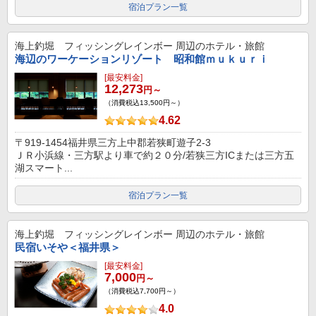
宿泊プラン一覧
海上釣堀 フィッシングレインボー
周辺のホテル・旅館
海辺のワーケーションリゾート 昭和館ｍｕｋｕｒｉ
[最安料金]
12,273
円～
（消費税込13,500円～）
4.62
〒919-1454福井県三方上中郡若狭町遊子2-3
ＪＲ小浜線・三方駅より車で約２０分/若狭三方ICまたは三方五
湖スマート...
宿泊プラン一覧
海上釣堀 フィッシングレインボー
周辺のホテル・旅館
民宿いそや＜福井県＞
[最安料金]
7,000
円～
（消費税込7,700円～）
4.0