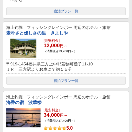
宿泊プラン一覧
海上釣堀 フィッシングレインボー
周辺のホテル・旅館
素朴さと優しさの里 きよしや
[最安料金]
12,000
円～
（消費税込13,200円～）
〒919-1454福井県三方上中郡若狭町遊子11-10
ＪＲ 三方駅よりお車にて約１５分
宿泊プラン一覧
海上釣堀 フィッシングレインボー
周辺のホテル・旅館
海香の宿 波華楼
[最安料金]
34,000
円～
（消費税込37,400円～）
5.0