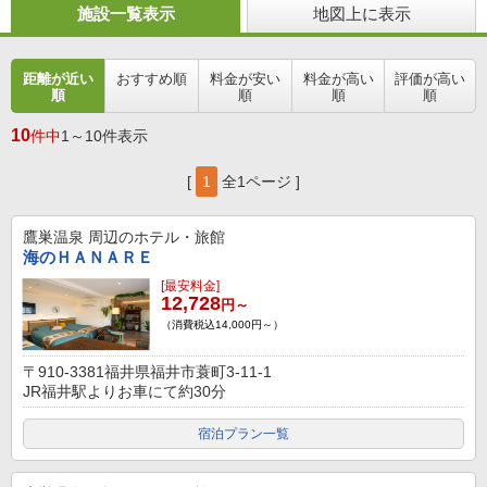
施設一覧表示
地図上に表示
距離が近い
おすすめ順
料金が安い
料金が高い
評価が高い
順
順
順
順
10
件中
1～10件表示
[
1
全1ページ ]
鷹巣温泉
周辺のホテル・旅館
海のＨＡＮＡＲＥ
[最安料金]
12,728
円～
（消費税込14,000円～）
〒910-3381福井県福井市蓑町3-11-1
JR福井駅よりお車にて約30分
宿泊プラン一覧