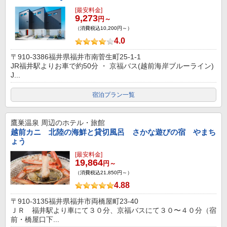
[最安料金]
9,273
円～
（消費税込10,200円～）
4.0
〒910-3386福井県福井市南菅生町25-1-1
JR福井駅よりお車で約50分 ・ 京福バス(越前海岸ブルーライン)
J...
宿泊プラン一覧
鷹巣温泉
周辺のホテル・旅館
越前カニ 北陸の海鮮と貸切風呂 さかな遊びの宿 やまち
ょう
[最安料金]
19,864
円～
（消費税込21,850円～）
4.88
〒910-3135福井県福井市両橋屋町23-40
ＪＲ 福井駅より車にて３０分、京福バスにて３０〜４０分（宿
前・橋屋口下...