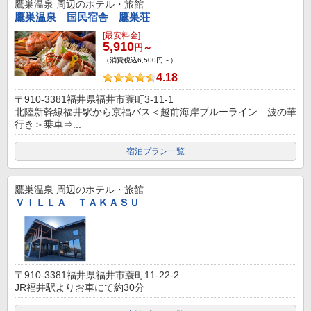
鷹巣温泉
周辺のホテル・旅館
鷹巣温泉 国民宿舎 鷹巣荘
[最安料金]
5,910
円～
（消費税込6,500円～）
4.18
〒910-3381福井県福井市蓑町3-11-1
北陸新幹線福井駅から京福バス＜越前海岸ブルーライン 波の華
行き＞乗車⇒...
宿泊プラン一覧
鷹巣温泉
周辺のホテル・旅館
ＶＩＬＬＡ ＴＡＫＡＳＵ
〒910-3381福井県福井市蓑町11-22-2
JR福井駅よりお車にて約30分