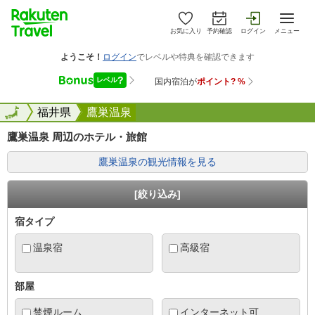
お気に入り
予約確認
ログイン
メニュー
全国
全国
福井県
鷹巣温泉
鷹巣温泉 周辺のホテル・旅館
鷹巣温泉の観光情報を見る
[絞り込み]
宿タイプ
温泉宿
高級宿
部屋
禁煙ルーム
インターネット可