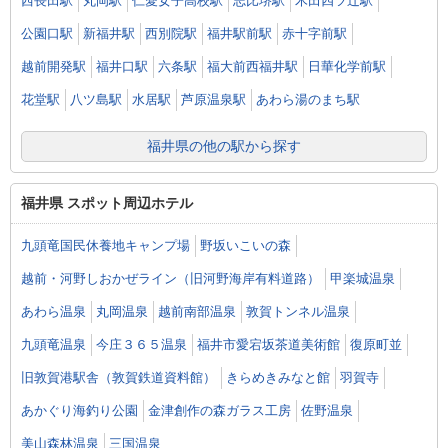
西長田駅
丸岡駅
仁愛女子高校駅
志比堺駅
木田四ツ辻駅
公園口駅
新福井駅
西別院駅
福井駅前駅
赤十字前駅
越前開発駅
福井口駅
六条駅
福大前西福井駅
日華化学前駅
花堂駅
八ツ島駅
水居駅
芦原温泉駅
あわら湯のまち駅
福井県の他の駅から探す
福井県 スポット周辺ホテル
九頭竜国民休養地キャンプ場
野坂いこいの森
越前・河野しおかぜライン（旧河野海岸有料道路）
甲楽城温泉
あわら温泉
丸岡温泉
越前南部温泉
敦賀トンネル温泉
九頭竜温泉
今庄３６５温泉
福井市愛宕坂茶道美術館
復原町並
旧敦賀港駅舎（敦賀鉄道資料館）
きらめきみなと館
羽賀寺
あかぐり海釣り公園
金津創作の森ガラス工房
佐野温泉
美山森林温泉
三国温泉