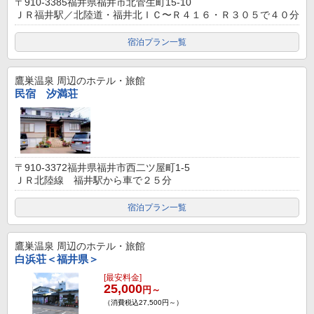
〒910-3385福井県福井市北菅生町15-10
ＪＲ福井駅／北陸道・福井北ＩＣ〜Ｒ４１６・Ｒ３０５で４０分
宿泊プラン一覧
鷹巣温泉
周辺のホテル・旅館
民宿 汐満荘
〒910-3372福井県福井市西二ツ屋町1-5
ＪＲ北陸線 福井駅から車で２５分
宿泊プラン一覧
鷹巣温泉
周辺のホテル・旅館
白浜荘＜福井県＞
[最安料金]
25,000
円～
（消費税込27,500円～）