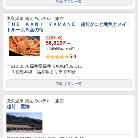
宿泊プラン一覧
鷹巣温泉
周辺のホテル・旅館
ＴＨＥ ＫＡＮＩ ＹＡＭＡＮＥ 越前かにと地魚とスイー
トルーム５室の宿
[最安料金]
56,819
円～
（消費税込62,500円～）
5.0
〒910-3378福井県福井市免鳥町35-111
ＪＲ北陸本線 福井駅より車で30分
宿泊プラン一覧
鷹巣温泉
周辺のホテル・旅館
越前 雲海