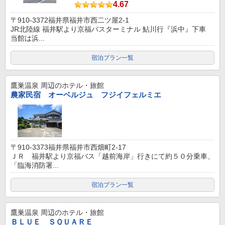
4.67
〒910-3372福井県福井市西二ツ屋2-1
JR北陸線 福井駅より京福バスターミナル 鮎川行『浜中』下車
当館は浜...
宿泊プラン一覧
鷹巣温泉
周辺のホテル・旅館
農家民宿 オーベルジュ フジイフェルミエ
〒910-3373福井県福井市西畑町2-17
ＪＲ 福井駅より京福バス「越前海岸」行きにて約５０分乗車、
「臨海消防署...
宿泊プラン一覧
鷹巣温泉
周辺のホテル・旅館
ＢＬＵＥ ＳＱＵＡＲＥ