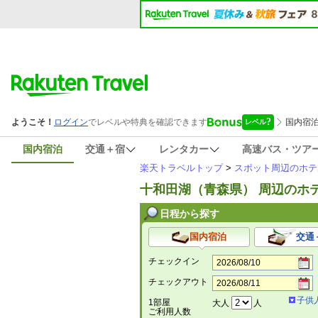
国内宿泊
交通＋宿
レンタカー
高速バス・ツア
楽天トラベルトップ
>
スポット周辺のホテ
十和田湖（青森県） 周辺のホ
日程から探す
国内宿泊
交通
チェックイン
チェックアウト
子供
1部屋
大人
人
ご利用人数