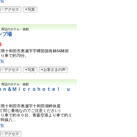
一覧
図・アクセス
写真
）
周辺のホテル・旅館
ンプ場
0
1青森県十和田市奥瀬字宇樽部国有林64林班
り車で約70分。
一覧
図・アクセス
写真
お客さまの声
）
周辺のホテル・旅館
ｅｎ＆Ｍｉｃｒｏｈｏｔｅｌ ｕ
1青森県十和田市奥瀬字十和田湖畔休屋
全て同じ番地なのでご注意ください）
より車で約８０分、青森空港より車で約１
線八...
一覧
図・アクセス