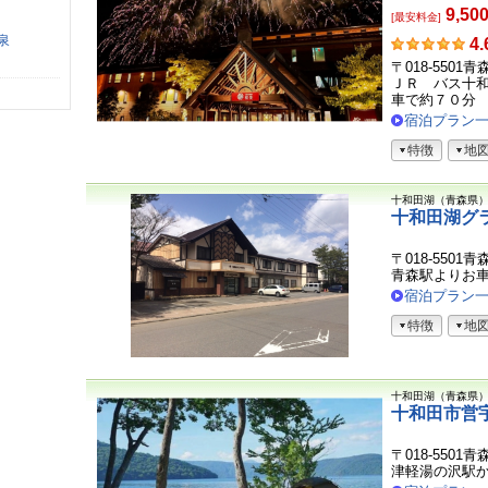
9,50
[最安料金]
泉
お
4.
客
〒018-550
さ
ＪＲ バス十
ま
車で約７０分
の
宿泊プラン
声
特徴
地
十和田湖（青森県
十和田湖グ
〒018-550
青森駅よりお
宿泊プラン
特徴
地
十和田湖（青森県
十和田市営
〒018-550
津軽湯の沢駅