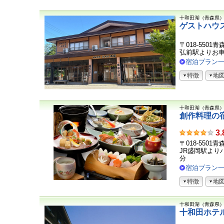
十和田湖（青森県
ゲストハウ
〒018-550
弘前駅よりお車
宿泊プラン
特徴
地
十和田湖（青森県
創作料理の
お
3.
客
〒018-55
さ
JR盛岡駅よりバ
ま
分
の
宿泊プラン
声
特徴
地
十和田湖（青森県
十和田ホテ