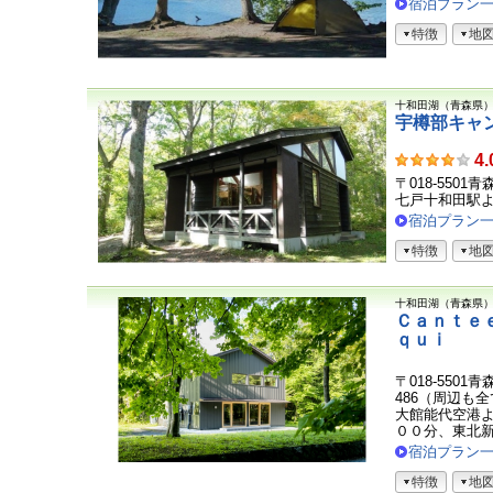
宿泊プラン
特徴
地
十和田湖（青森県
宇樽部キャ
お
4.
客
〒018-550
さ
七戸十和田駅よ
ま
宿泊プラン
の
特徴
地
声
十和田湖（青森県
Ｃａｎｔｅ
ｑｕｉ
〒018-550
486（周辺も
大館能代空港
００分、東北新幹
宿泊プラン
特徴
地