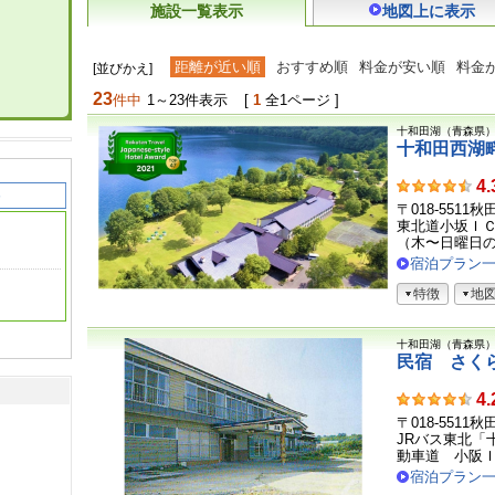
施設一覧表示
地図上に表示
距離が近い順
おすすめ順
料金が安い順
料金
[並びかえ]
23
件中
1～23件表示
[
1
全1ページ ]
十和田湖（青森県
十和田西湖
お
4.
客
〒018-551
さ
東北道小坂Ｉ
ま
（木〜日曜日の
の
宿泊プラン
声
特徴
地
十和田湖（青森県
民宿 さく
お
4.
客
〒018-551
さ
JRバス東北「
ま
動車道 小阪ＩＣ
の
宿泊プラン
声