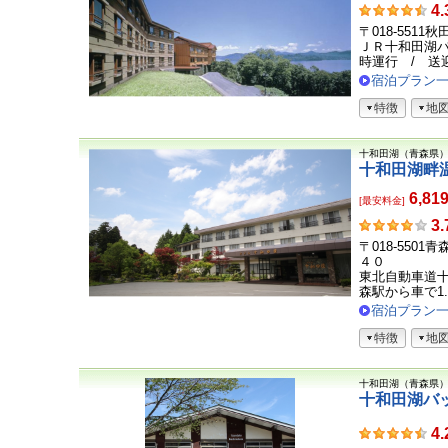
お
4.
客
〒018-551
さ
ＪＲ十和田湖
ま
時運行 / 送迎
の
宿泊プラン
声
特徴
地
十和田湖（青森県
十和田湖畔
6,81
[最安料金]
お
3.
客
〒018-55
さ
４０
ま
東北自動車道十
森駅から車で1..
の
声
宿泊プラン
特徴
地
十和田湖（青森県
十和田湖バ
お
4.