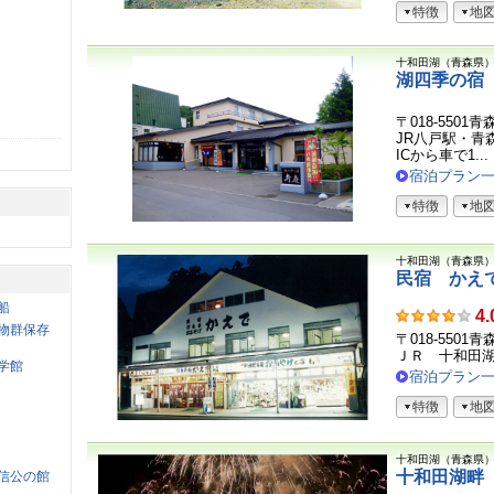
特徴
地
十和田湖（青森県
湖四季の宿
〒018-550
JR八戸駅・青
ICから車で1...
宿泊プラン
特徴
地
十和田湖（青森県
民宿 かえ
船
お
4.
物群保存
客
〒018-550
さ
ＪＲ 十和田
学館
ま
宿泊プラン
の
特徴
地
声
十和田湖（青森県
十和田湖畔
信公の館