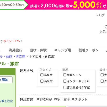
ヘルプ
お気
ー
海外旅行
遊び・体験
キャンプ場
割引クーポン
ル・旅館
>
青森県
> 十和田湖（青森県）
テル・旅館
宿タイプ
部屋
設備
[絞り込み]
温泉宿
禁煙ルーム
大
＋宿泊
高級宿
インターネット可
ク
露天風呂付き客室
都道府県
駅・空港
スポット
[地域変更]
人数を設定