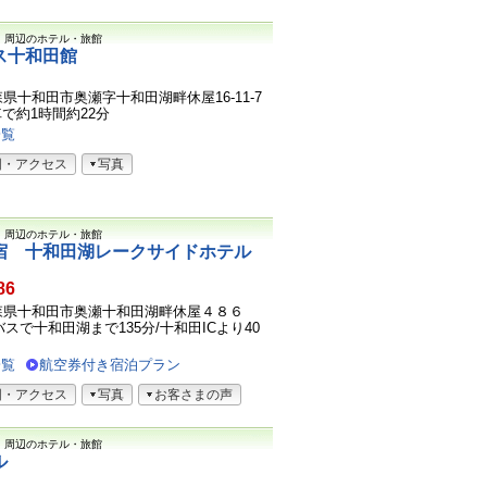
）
周辺のホテル・旅館
ス十和田館
1青森県十和田市奥瀬字十和田湖畔休屋16-11-7
で約1時間約22分
一覧
図・アクセス
写真
）
周辺のホテル・旅館
宿 十和田湖レークサイドホテル
86
01青森県十和田市奥瀬十和田湖畔休屋４８６
スで十和田湖まで135分/十和田ICより40
一覧
航空券付き宿泊プラン
図・アクセス
写真
お客さまの声
）
周辺のホテル・旅館
ル