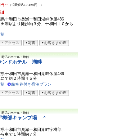
0
円～
（消費税込10,450円～）
64
1青森県十和田市奥瀬十和田湖畔休屋486
和田湖駅より徒歩約３分、十和田ＩＣから
一覧
図・アクセス
写真
お客さまの声
）
周辺のホテル・旅館
ランドホテル 湖畔
1青森県十和田市奥瀬十和田湖畔休屋486
車にて約２時間４５分
一覧
航空券付き宿泊プラン
図・アクセス
写真
お客さまの声
）
周辺のホテル・旅館
宇樽部キャンプ場 ＾
1青森県十和田市奥瀬十和田湖畔宇樽部
から車で１時間約７分