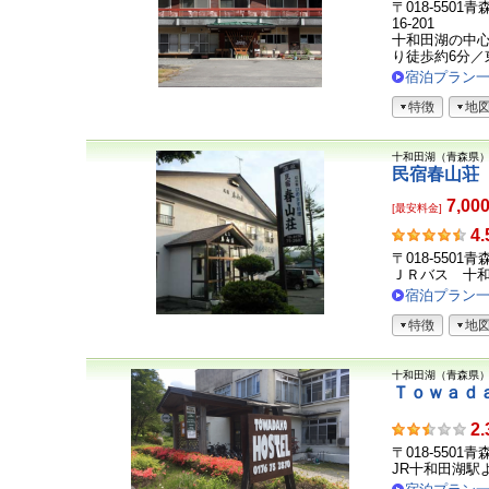
客
〒018-55
さ
16-201
ま
十和田湖の中心
り徒歩約6分／東
の
声
宿泊プラン
特徴
地
十和田湖（青森県
民宿春山荘
7,00
[最安料金]
お
4.
客
〒018-550
さ
ＪＲバス 十
ま
宿泊プラン
の
特徴
地
声
十和田湖（青森県
Ｔｏｗａｄ
お
2.
客
〒018-550
さ
JR十和田湖駅
ま