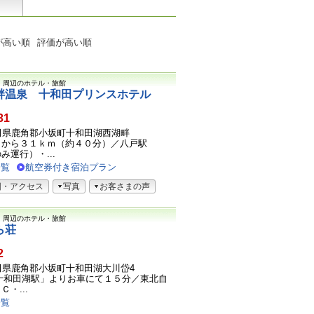
が高い順
評価が高い順
）
周辺のホテル・旅館
畔温泉 十和田プリンスホテル
31
1秋田県鹿角郡小坂町十和田湖西湖畔
Ｃから３１ｋｍ（約４０分）／八戸駅
み運行）・...
一覧
航空券付き宿泊プラン
図・アクセス
写真
お客さまの声
）
周辺のホテル・旅館
ら荘
2
1秋田県鹿角郡小坂町十和田湖大川岱4
十和田湖駅」よりお車にて１５分／東北自
・...
一覧