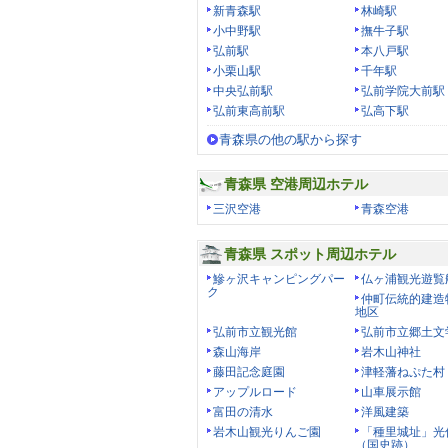
新青森駅
林崎駅
小中野駅
撫牛子駅
弘前駅
本八戸駅
小栗山駅
千年駅
中央弘前駅
弘前学院大前駅
弘前東高前駅
弘高下駅
青森県の他の駅から探す
青森県 空港周辺ホテル
三沢空港
青森空港
青森県 スポット周辺ホテル
鰺ヶ沢キャンピングパー
仏ヶ浦観光遊覧
ク
仲町伝統的建造
地区
弘前市立観光館
弘前市立郷土文
森山海岸
岩木山神社
藤田記念庭園
津軽藩ねぷた村
アップルロード
山車展示館
富田の清水
洋風建築
岩木山観光りんご園
「種里城址」光
（国史跡）