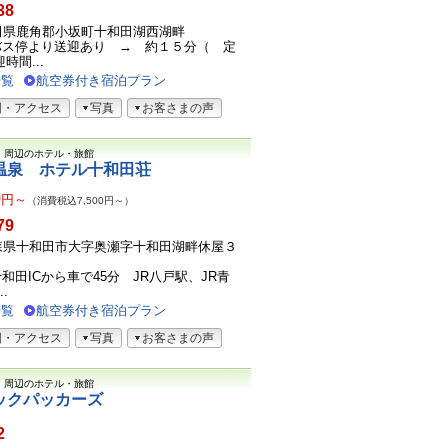
38
1秋田県鹿角郡小坂町十和田湖西湖畔
バス停より送迎あり → 約１５分（ 定
時間...
一覧
航空券付き宿泊プラン
図・アクセス
写真
お客さまの声
）
周辺のホテル・旅館
温泉 ホテル十和田荘
9
円～
（消費税込7,500円～）
79
01青森県十和田市大字奥瀬字十和田湖畔休屋３
和田ICから車で45分 JR八戸駅、JR青
.
一覧
航空券付き宿泊プラン
図・アクセス
写真
お客さまの声
）
周辺のホテル・旅館
ックパッカーズ
2