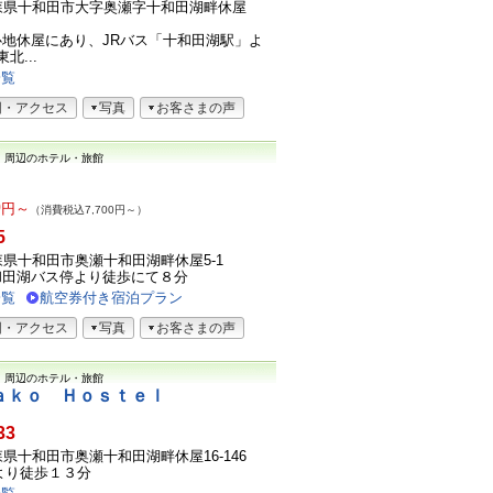
01青森県十和田市大字奥瀬字十和田湖畔休屋
地休屋にあり、JRバス「十和田湖駅」よ
北...
一覧
図・アクセス
写真
お客さまの声
）
周辺のホテル・旅館
0
円～
（消費税込7,700円～）
5
1青森県十和田市奥瀬十和田湖畔休屋5-1
和田湖バス停より徒歩にて８分
一覧
航空券付き宿泊プラン
図・アクセス
写真
お客さまの声
）
周辺のホテル・旅館
ａｋｏ Ｈｏｓｔｅｌ
33
1青森県十和田市奥瀬十和田湖畔休屋16-146
より徒歩１３分