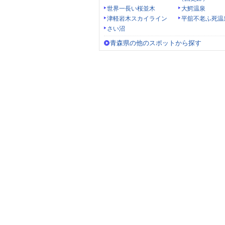
世界一長い桜並木
大鰐温泉
津軽岩木スカイライン
平舘不老ふ死温
さい沼
青森県の他のスポットから探す