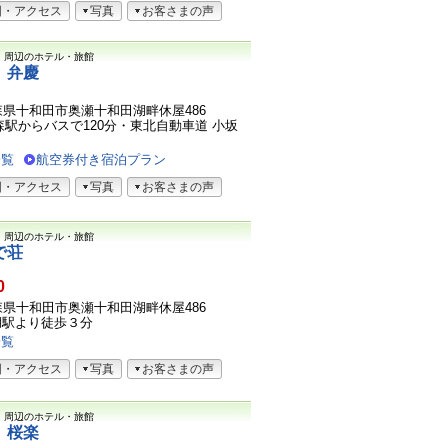
図・アクセス
写真
お客さまの声
）
周辺のホテル・旅館
 弁慶
1青森県十和田市奥瀬十和田湖畔休屋486
森駅からバスで120分・東北自動車道 小坂
一覧
航空券付き宿泊プラン
図・アクセス
写真
お客さまの声
）
周辺のホテル・旅館
で荘
0
1青森県十和田市奥瀬十和田湖畔休屋486
湖駅より徒歩３分
一覧
図・アクセス
写真
お客さまの声
）
周辺のホテル・旅館
 桜楽