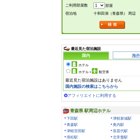
ご利用部屋数
部屋
宿泊地
十和田湖（青森県） 周辺
最近見た宿泊施設
国内
海外
ホテル
ホテル
+
航空券
最近見た宿泊施設はありません
国内施設の検索はこちらから
アフィリエイトに利用する
青森県 駅周辺ホテル
下田駅
津軽新城駅
青森駅
奥内駅
津軽宮田駅
長苗代駅
境松駅
北常盤駅