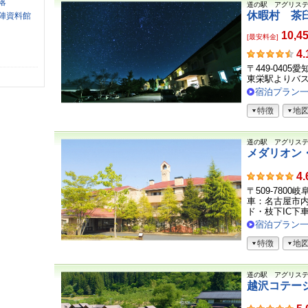
落
道の駅 アグリス
休暇村 茶
陣資料館
10,4
[最安料金]
お
4.
客
〒449-040
さ
東栄駅よりバス
ま
宿泊プラン
の
特徴
地
声
道の駅 アグリス
メダリオン
お
4.
客
〒509-7800
さ
車：名古屋市内
ま
ド・枝下IC下車
の
宿泊プラン
声
特徴
地
道の駅 アグリス
越沢コテー