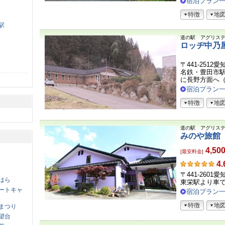
宿泊プラン
声
特徴
地
駅
道の駅 アグリス
ロッヂ中乃
〒441-251
名鉄・豊田市駅
に長野方面へ（約
宿泊プラン
特徴
地
道の駅 アグリス
みのや旅館
4,50
[最安料金]
お
4.
客
〒441-260
はら
さ
東栄駅より車で
ま
ートキャ
宿泊プラン
の
特徴
地
声
まつり
望台