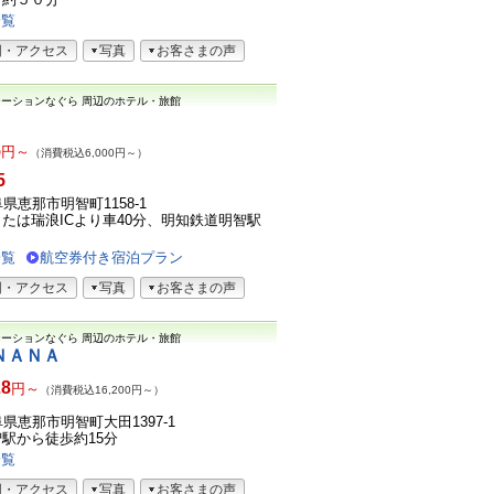
一覧
図・アクセス
写真
お客さまの声
テーションなぐら
周辺のホテル・旅館
5
円～
（消費税込6,000円～）
5
岐阜県恵那市明智町1158-1
または瑞浪ICより車40分、明知鉄道明智駅
一覧
航空券付き宿泊プラン
図・アクセス
写真
お客さまの声
テーションなぐら
周辺のホテル・旅館
ＮＡＮＡ
28
円～
（消費税込16,200円～）
岐阜県恵那市明智町大田1397-1
駅から徒歩約15分
一覧
図・アクセス
写真
お客さまの声