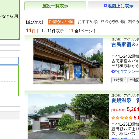
施設一覧表示
地図上に表示
ンなぐら 周
距離が近い順
おすすめ順
料金が安い順
料金
[並びかえ]
11
件中
1～11件表示
[
1
全1ページ ]
道の駅 アグリス
古民家宿＆
〒441-243
古民家宿＆バ
三河槙原駅か
宿泊プラン
特徴
地
道の駅 アグリス
夏焼温泉 
5,36
[最安料金]
お
5.
客
〒441-251
さ
豊田勘八ICよ
ま
ス、稲武バス..
の