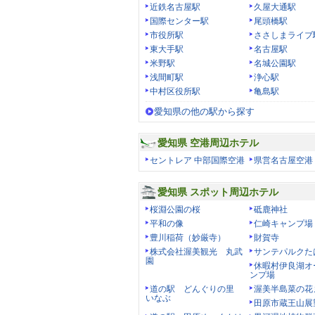
近鉄名古屋駅
久屋大通駅
国際センター駅
尾頭橋駅
市役所駅
ささしまライブ
東大手駅
名古屋駅
米野駅
名城公園駅
浅間町駅
浄心駅
中村区役所駅
亀島駅
愛知県の他の駅から探す
愛知県 空港周辺ホテル
セントレア 中部国際空港
県営名古屋空港
愛知県 スポット周辺ホテル
桜淵公園の桜
砥鹿神社
平和の像
仁崎キャンプ場
豊川稲荷（妙厳寺）
財賀寺
株式会社渥美観光 丸武
サンテパルクた
園
休暇村伊良湖オ
ンプ場
道の駅 どんぐりの里
渥美半島菜の花
いなぶ
田原市蔵王山展