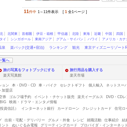
11
件中
1～11件表示
[
1
全1ページ ]
北
北関東
首都圏
伊豆・箱根
甲信越
北陸
東海
近畿
中国
四国
タイ
シンガポール
東南アジア
グアム・サイパン
ハワイ
アメリカ・カナ
温泉
楽パック(交通+宿泊)
ランキング
観光
東京ディズニーリゾート
一覧へ
旅の写真をフォトブックにする
旅行用品を購入する
楽天写真館
楽天市場
ション
本・DVD・CD
車・バイク
セレクトギフト
個人輸入
ネットスー
ト加盟店
空券
ゴルフ場予約
イベント・チケット販売
楽天イーグルス
DVD・CD
BIG
映画・ドラマ・エンタメ情報
・投資信託）
インターネット銀行
カードローン
クレジットカード
住宅ロ
グ
出前・宅配・デリバリー
グルメ・外食
レシピ
就職活動
仕事紹介
結
リント
ぬいぐるみ電報
グリーティングカード
プロバイダ・インターネッ