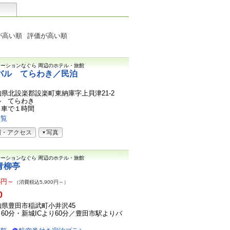
が高い順
評価が高い順
テーションなぐら
周辺のホテル・旅館
バル てらわき／民泊
2愛知県北設楽郡設楽町東納庫字上貝津21-2
ル てらわき
ら車で１時間
一覧
図・アクセス
写真
テーションなぐら
周辺のホテル・旅館
青柳亭
4
円～
（消費税込5,900円～）
0
3愛知県豊田市稲武町小井沢45
り60分・新城ICより60分／豊田市駅よりバ
.