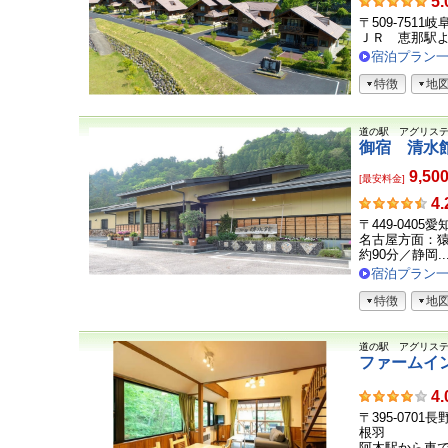
お
5.
客
〒509-7511
さ
ＪＲ 恵那駅
ま
宿泊プラン
の
特徴
地
声
道の駅 アグリス
御宿 清水
9,50
[最安料金]
お
4.
客
〒449-040
さ
名古屋方面：猿
ま
約90分／静岡..
の
宿泊プラン
声
特徴
地
道の駅 アグリス
ファームイ
お
4.
客
〒395-070
さ
根羽
ま
阿木駅から車