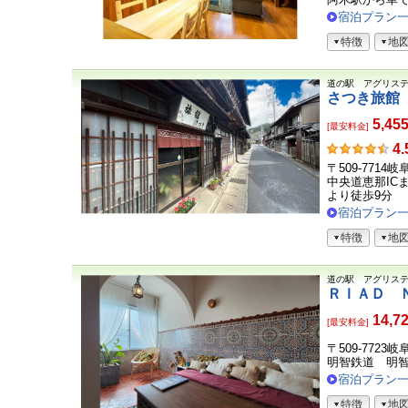
の
宿泊プラン
声
特徴
地
道の駅 アグリス
さつき旅館
5,45
[最安料金]
お
4.
客
〒509-7714
さ
中央道恵那IC
ま
より徒歩9分
の
宿泊プラン
声
特徴
地
道の駅 アグリス
ＲＩＡＤ 
14,7
[最安料金]
〒509-7723
明智鉄道 明智
宿泊プラン
特徴
地