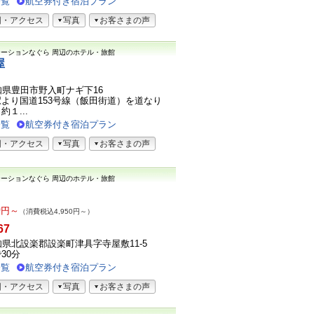
一覧
航空券付き宿泊プラン
図・アクセス
写真
お客さまの声
テーションなぐら
周辺のホテル・旅館
屋
2愛知県豊田市野入町ナギ下16
より国道153号線（飯田街道）を道なり
１...
一覧
航空券付き宿泊プラン
図・アクセス
写真
お客さまの声
テーションなぐら
周辺のホテル・旅館
0
円～
（消費税込4,950円～）
67
1愛知県北設楽郡設楽町津具字寺屋敷11-5
30分
一覧
航空券付き宿泊プラン
図・アクセス
写真
お客さまの声