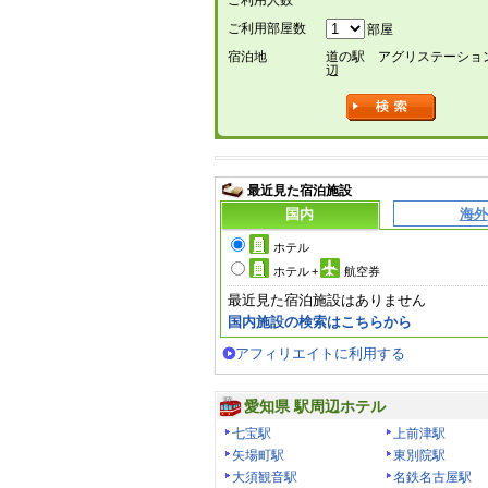
ご利用人数
ご利用部屋数
部屋
宿泊地
道の駅 アグリステーショ
辺
最近見た宿泊施設
国内
海外
ホテル
ホテル
+
航空券
最近見た宿泊施設はありません
国内施設の検索はこちらから
アフィリエイトに利用する
愛知県 駅周辺ホテル
七宝駅
上前津駅
矢場町駅
東別院駅
大須観音駅
名鉄名古屋駅