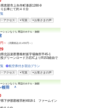
0
岐阜県恵那市上矢作町漆原1280-9
よりお車にて約４０分
一覧
図・アクセス
写真
お客さまの声
テーションなぐら
周辺のホテル・旅館
館
0
円～
（消費税込10,450円～）
29
5愛知県北設楽郡豊根村坂宇場御所平45-1
投グリーンロード力石ICよりR153経由で
.
一覧
航空券付き宿泊プラン
図・アクセス
写真
お客さまの声
テーションなぐら
周辺のホテル・旅館
ン根羽 ＾
0
1長野県下伊那郡根羽村4918-1 ファームイン
で約５０分