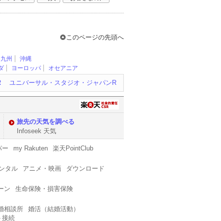
このページの先頭へ
九州
沖縄
ダ
ヨーロッパ
オセアニア
R
ユニバーサル・スタジオ・ジャパンR
旅先の天気を調べる
Infoseek 天気
パー
my Rakuten
楽天PointClub
レンタル
アニメ・映画
ダウンロード
ーン
生命保険・損害保険
婚相談所
婚活（結婚活動）
ト接続