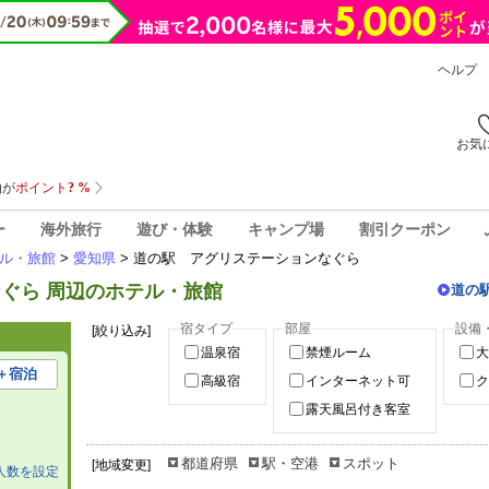
ヘルプ
お気
ー
海外旅行
遊び・体験
キャンプ場
割引クーポン
ル・旅館
>
愛知県
> 道の駅 アグリステーションなぐら
ぐら 周辺のホテル・旅館
道の
宿タイプ
部屋
設備
[絞り込み]
温泉宿
禁煙ルーム
大
＋宿泊
高級宿
インターネット可
ク
露天風呂付き客室
都道府県
駅・空港
スポット
[地域変更]
人数を設定