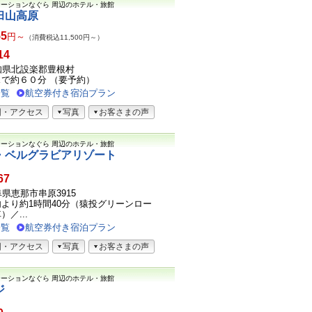
テーションなぐら
周辺のホテル・旅館
臼山高原
55
円～
（消費税込11,500円～）
14
5愛知県北設楽郡豊根村
で約６０分 （要予約）
一覧
航空券付き宿泊プラン
図・アクセス
写真
お客さまの声
テーションなぐら
周辺のホテル・旅館
・ベルグラビアリゾート
67
岐阜県恵那市串原3915
より約1時間40分（猿投グリーンロー
）／...
一覧
航空券付き宿泊プラン
図・アクセス
写真
お客さまの声
テーションなぐら
周辺のホテル・旅館
ジ