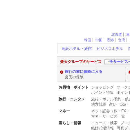
北海道
東
韓国
中国
香港
台湾
高級ホテル・旅館
キ
ビジネスホテル
ー
ワ
ー
楽天グループのサービス
全サービス
ド
旅行の前に保険に入る
楽天の保険
お買物・ポイント
ショッピング
オーク
ポイント特集
ポイン
旅行・エンタメ
旅行・ホテル予約・航
地方競馬
占い
toto・
マネー
ネット証券（株・FX
マネーサービス一覧
暮らし・情報
ニュース・検索
ブロ
結婚式場情報
写真プ