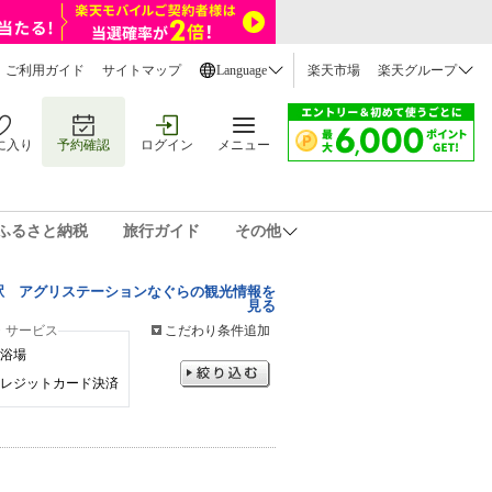
ご利用ガイド
サイトマップ
Language
楽天市場
楽天グループ
に入り
予約確認
ログイン
メニュー
ふるさと納税
旅行ガイド
その他
駅 アグリステーションなぐらの観光情報を
見る
・サービス
こだわり条件追加
浴場
レジットカード決済