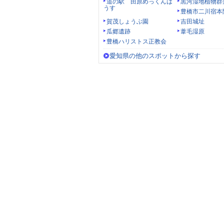
道の駅 田原めっくんは
黒河湿地植物群
うす
豊橋市二川宿本
賀茂しょうぶ園
吉田城址
瓜郷遺跡
葦毛湿原
豊橋ハリストス正教会
愛知県の他のスポットから探す