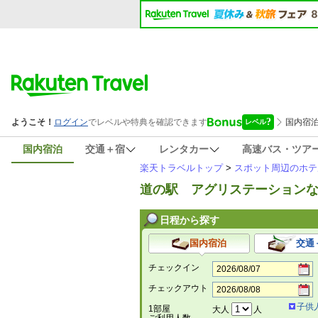
国内宿泊
交通＋宿
レンタカー
高速バス・ツア
楽天トラベルトップ
>
スポット周辺のホテ
道の駅 アグリステーションな
日程から探す
国内宿泊
交通
チェックイン
チェックアウト
子供
1部屋
大人
人