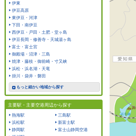
伊東
伊豆高原
東伊豆・河津
下田・南伊豆
西伊豆・戸田・土肥・堂ヶ島
伊豆長岡・修善寺・天城湯ヶ島
富士・富士宮
御殿場・沼津・三島
焼津・藤枝・御前崎・寸又峡
浜松・浜名湖・天竜
掛川・袋井・磐田
もっと細かい地域から探す
主要駅・主要空港周辺から探す
熱海駅
三島駅
浜松駅
新富士駅
静岡駅
富士山静岡空港