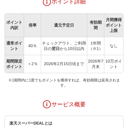
ポイント詳細
月間獲得
ポイント
有効期
倍率
還元予定日
ポイント
内訳
間
上限
通常ポイ
チェックアウト、ご利用
1年間
40％
なし
ント
日の
翌日
から10日以内
（※1）
期間限定
2026年7
10万ポイ
＋2％
2026年2月15日頃まで
ポイント
月末
ント
※1期間内に1度でもポイントを獲得すれば、有効期限は延長されま
す。
サービス概要
楽天スーパーDEALとは