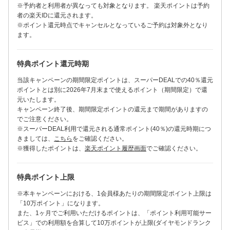
※予約者と利用者が異なっても対象となります。 楽天ポイントは予約
者の楽天IDに還元されます。
※ポイント還元時点でキャンセルとなっているご予約は対象外となり
ます。
特典ポイント還元時期
当該キャンペーンの期間限定ポイントは、スーパーDEALでの40％還元
ポイントとは別に2026年7月末まで使えるポイント（期間限定）で還
元いたします。
キャンペーン終了後、期間限定ポイントの還元まで期間がありますの
でご注意ください。
※スーパーDEAL利用で還元される通常ポイント(40％)の還元時期につ
きましては、
こちら
をご確認ください。
※獲得したポイントは、
楽天ポイント履歴画面
でご確認ください。
特典ポイント上限
※本キャンペーンにおける、1会員様あたりの期間限定ポイント上限は
「10万ポイント」になります。
また、1ヶ月でご利用いただけるポイントは、「ポイント利用可能サー
ビス」での利用額を合算して10万ポイントが上限(ダイヤモンドランク