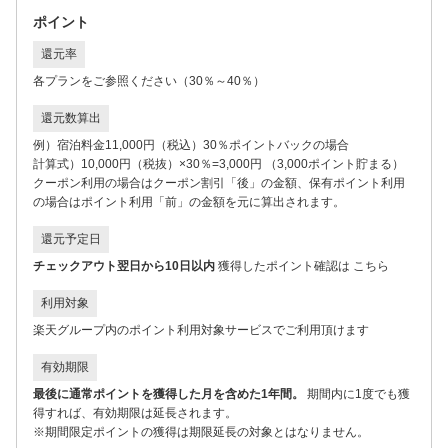
ポイント
還元率
各プランをご参照ください（30％～40％）
還元数算出
例）宿泊料金11,000円（税込）30％ポイントバックの場合
計算式）10,000円（税抜）×30％=3,000円
（3,000ポイント貯まる）
クーポン利用の場合はクーポン割引「後」の金額、保有ポイント利用
の場合はポイント利用「前」の金額を元に算出されます。
還元予定日
チェックアウト翌日から10日以内
獲得したポイント確認は
こちら
利用対象
楽天グループ内の
ポイント利用対象サービス
でご利用頂けます
有効期限
最後に通常ポイントを獲得した月を含めた1年間。
期間内に1度でも獲
得すれば、有効期限は延長されます。
※期間限定ポイントの獲得は期限延長の対象とはなりません。