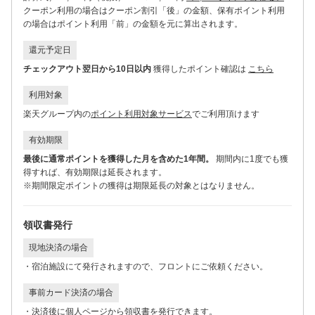
クーポン利用の場合はクーポン割引「後」の金額、保有ポイント利用
の場合はポイント利用「前」の金額を元に算出されます。
還元予定日
チェックアウト翌日から10日以内
獲得したポイント確認は
こちら
利用対象
楽天グループ内の
ポイント利用対象サービス
でご利用頂けます
有効期限
最後に通常ポイントを獲得した月を含めた1年間。
期間内に1度でも獲
得すれば、有効期限は延長されます。
※期間限定ポイントの獲得は期限延長の対象とはなりません。
領収書発行
現地決済の場合
・宿泊施設にて発行されますので、フロントにご依頼ください。
事前カード決済の場合
・決済後に
個人ページ
から領収書を発行できます。