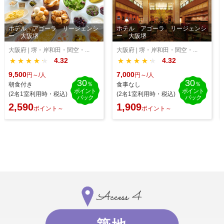
ホテル アゴーラ リージェンシ
ホテル アゴーラ リージェンシ
ー 大阪堺
ー 大阪堺
大阪府 | 堺・岸和田・関空・...
大阪府 | 堺・岸和田・関空・...
4.32
4.32
★★★★★
★★★★★
★★★★★
★★★★★
9,500
7,000
円～/人
円～/人
30
30
％
％
朝食付き
食事なし
ポイント
ポイント
(2名1室利用時・税込)
(2名1室利用時・税込)
バック
バック
2,590
1,909
ポイント～
ポイント～