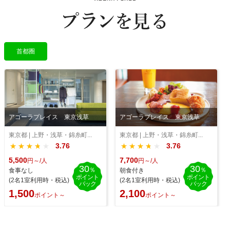
首都圈
アゴーラプレイス 東京浅草
アゴーラプレイス 東京浅草
東京都 | 上野・浅草・錦糸町...
東京都 | 上野・浅草・錦糸町...
3.76
3.76
★★★★★
★★★★★
★★★★★
★★★★★
7,700
5,500
円～/人
円～/人
30
30
％
％
朝食付き
食事なし
ポイント
ポイント
(2名1室利用時・税込)
(2名1室利用時・税込)
バック
バック
2,100
1,500
ポイント～
ポイント～