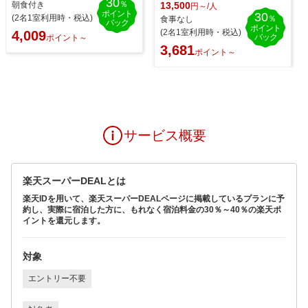
30
％
13,500
朝食付き
円～/人
ポイント
30
(2名1室利用時・税込)
％
食事なし
バック
ポイント
(2名1室利用時・税込)
4,009
バック
ポイント～
3,681
ポイント～
サービス概要
楽天スーパーDEALとは
楽天IDを用いて、楽天スーパーDEALページに掲載しているプランに予
約し、実際に宿泊した方に、もれなく宿泊料金の30％～40％の楽天ポ
イントを還元します。
対象
エントリー不要