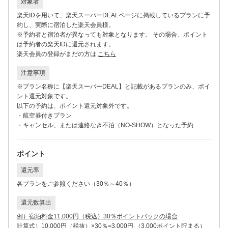
対象者
楽天IDを用いて、楽天スーパーDEALページに掲載しているプランに予
約し、実際に宿泊した楽天会員様。
※予約者と宿泊者が異なっても対象となります。 その場合、ポイント
は予約者の楽天IDに還元されます。
楽天会員の登録がまだの方は
こちら
注意事項
※プラン名称に【楽天スーパーDEAL】と記載があるプランのみ、ポイ
ント還元対象です。
以下の予約は、ポイント還元対象外です。
・航空券付きプラン
・キャンセル、または連絡なき不泊（NO-SHOW）となった予約
ポイント
還元率
各プランをご参照ください（30％～40％）
還元数算出
例）宿泊料金11,000円（税込）30％ポイントバックの場合
計算式）10,000円（税抜）×30％=3,000円
（3,000ポイント貯まる）