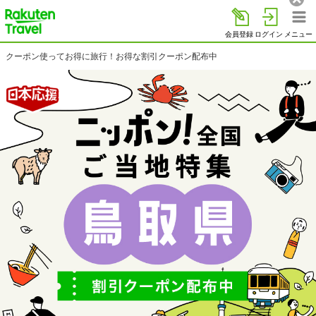
楽天トラベル
会員登録
ログイン
メニュー
楽天トラベルトップ
クーポン使ってお得に旅行！お得な割引クーポン配布中
>
> 鳥取県