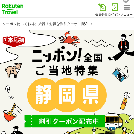
楽天トラベル
会員登録
ログイン
メニュー
楽天トラベルトップ
クーポン使ってお得に旅行！お得な割引クーポン配布中
>
> 静岡県