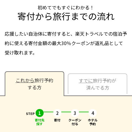
初めてでもすぐにわかる！
寄付から旅行までの流れ
応援したい自治体に寄付すると、楽天トラベルでの宿泊予
約に使える寄付金額の最大30％クーポンが返礼品として
受け取れます。
これから
旅行予約
すでに
旅行予約が
する方
済んでる方
1
2
3
4
寄付先
寄付
クーポン
ホテル
探す
付与
予約