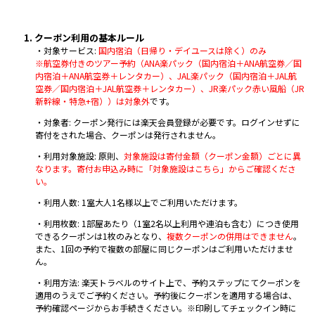
1. クーポン利用の基本ルール
・対象サービス:
国内宿泊（日帰り・デイユースは除く）のみ
※航空券付きのツアー予約（ANA楽パック（国内宿泊＋ANA航空券／国
内宿泊＋ANA航空券＋レンタカー）、JAL楽パック（国内宿泊＋JAL航
空券／国内宿泊＋JAL航空券＋レンタカー）、JR楽パック赤い風船（JR
新幹線・特急+宿））は対象外
です。
・対象者: クーポン発行には楽天会員登録が必要です。ログインせずに
寄付をされた場合、クーポンは発行されません。
・利用対象施設: 原則、
対象施設は寄付金額（クーポン金額）ごとに異
なります。寄付お申込み時に「対象施設はこちら」からご確認くださ
い。
・利用人数: 1室大人1名様以上でご利用いただけます。
・利用枚数: 1部屋あたり（1室2名以上利用や連泊も含む）につき使用
できるクーポンは1枚のみとなり、
複数クーポンの併用はできません
。
また、1回の予約で複数の部屋に同じクーポンはご利用いただけませ
ん。
・利用方法: 楽天トラベルのサイト上で、予約ステップにてクーポンを
適用のうえでご予約ください。予約後にクーポンを適用する場合は、
予約確認ページからお手続きください。※印刷してチェックイン時に