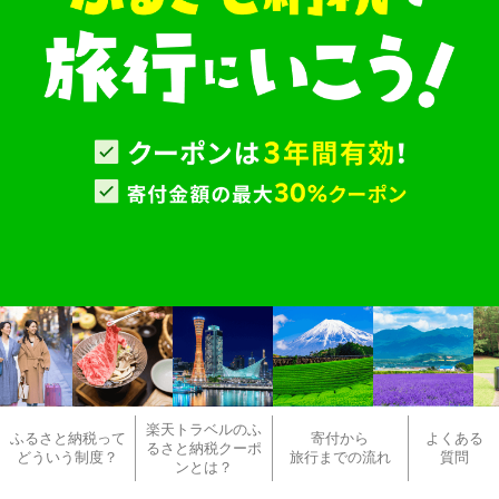
楽天トラベルのふ
ふるさと納税って
寄付から
よくある
るさと納税クーポ
どういう制度？
旅行までの流れ
質問
ンとは？