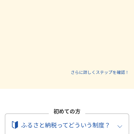
omething
went
wrong
An error
さらに詳しくステップを確認！
occurred,
please try
again later.
初めての方
ふるさと納税ってどういう制度？