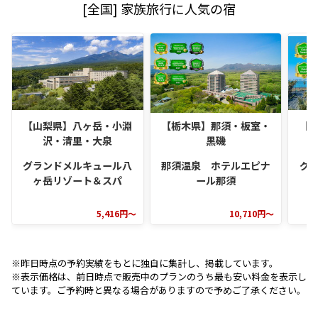
[全国] 家族旅行に人気の宿
【山梨県】八ヶ岳・小淵
【栃木県】那須・板室・
【
沢・清里・大泉
黒磯
グランドメルキュール八
那須温泉 ホテルエピナ
グ
ヶ岳リゾート＆スパ
ール那須
5,416円～
10,710円～
※昨日時点の予約実績をもとに独自に集計し、掲載しています。
※表示価格は、前日時点で販売中のプランのうち最も安い料金を表示し
ています。ご予約時と異なる場合がありますので予めご了承ください。