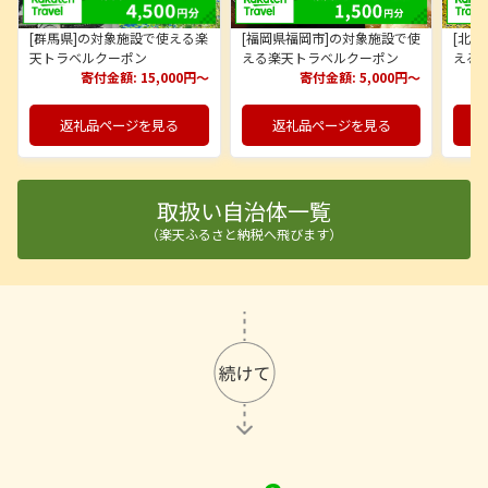
[群馬県]の対象施設で使える楽
[福岡県福岡市]の対象施設で使
[北
天トラベルクーポン
える楽天トラベルクーポン
える
寄付金額:
15,000円～
寄付金額:
5,000円～
返礼品ページを見る
返礼品ページを見る
取扱い自治体一覧
（楽天ふるさと納税へ飛びます）