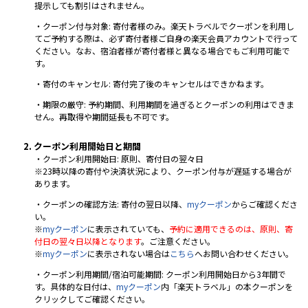
提示しても割引はされません。
・クーポン付与対象: 寄付者様のみ。楽天トラベルでクーポンを利用し
てご予約する際は、必ず寄付者様ご自身の楽天会員アカウントで行って
ください。なお、宿泊者様が寄付者様と異なる場合でもご利用可能で
す。
・寄付のキャンセル: 寄付完了後のキャンセルはできかねます。
・期限の厳守: 予約期間、利用期間を過ぎるとクーポンの利用はできま
せん。再取得や期間延長も不可です。
2. クーポン利用開始日と期間
・クーポン利用開始日: 原則、寄付日の翌々日
※23時以降の寄付や決済状況により、クーポン付与が遅延する場合が
あります。
・クーポンの確認方法: 寄付の翌日以降、
myクーポン
からご確認くださ
い。
※
myクーポン
に表示されていても、
予約に適用できるのは、原則、寄
付日の翌々日以降となります
。ご注意ください。
※
myクーポン
に表示されない場合は
こちら
へお問い合わせください。
・クーポン利用期間/宿泊可能期間: クーポン利用開始日から3年間で
す。具体的な日付は、
myクーポン
内「楽天トラベル」の本クーポンを
クリックしてご確認ください。