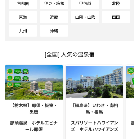
首都圏
伊豆・箱根
甲信越
北陸
東海
近畿
山陽・山陰
四国
九州
沖縄
[全国] 人気の温泉宿
【栃木県】那須・板室・
【福島県】いわき・南相
【
黒磯
馬・相馬
那須温泉 ホテルエピナ
スパリゾートハワイアン
那
ール那須
ズ ホテルハワイアンズ