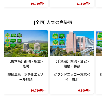
10,710円～
11,500円～
[全国] 人気の高級宿
【栃木県】那須・板室・
【千葉県】舞浜・浦安・
【
黒磯
船橋・幕張
那須温泉 ホテルエピナ
グランドニッコー東京ベ
別
ール那須
イ 舞浜
（
10,710円～
6,800円～