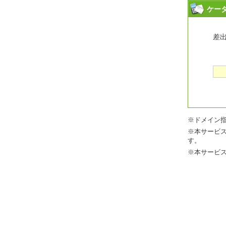
ケー
差
※ドメイン指定
※本サービ
す。
※本サービ