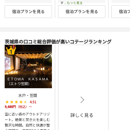
す
...もっと見る
宿泊プランを見る
宿泊プランを見る
宿泊
茨城県の口コミ総合評価が高いコテージランキング
ＥＴＯＷＡ ＫＡＳＡＭＡ
（エトワ笠間）
水戸・笠間
★★★★★
★★★★★
4.51
9,680
円（税込）～
空に近い森のアウトドアリゾ
詳しく見る
ート。絶景と焚き火を楽しむ
贅沢な時間。自然と快適が整