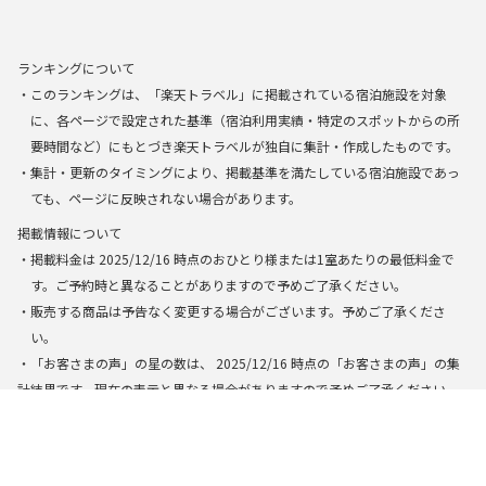
ランキングについて
・このランキングは、「楽天トラベル」に掲載されている宿泊施設を対象
に、各ページで設定された基準（宿泊利用実績・特定のスポットからの所
要時間など）にもとづき楽天トラベルが独自に集計・作成したものです。
・集計・更新のタイミングにより、掲載基準を満たしている宿泊施設であっ
ても、ページに反映されない場合があります。
掲載情報について
・掲載料金は
2025/12/16
時点のおひとり様または1室あたりの最低料金で
す。ご予約時と異なることがありますので予めご了承ください。
・販売する商品は予告なく変更する場合がございます。予めご了承くださ
い。
・「お客さまの声」の星の数は、
2025/12/16
時点の「お客さまの声」の集
計結果です。現在の表示と異なる場合がありますので予めご了承ください。
・一部のページでは、「楽天トラベル」に掲載されている宿泊施設から、AI
によって検索・生成された結果を基に表示しています。できる限り正確な
情報を提供するように努めておりますが、万全の正確性を保証するもので