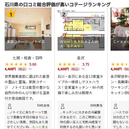
石川県の口コミ総合評価が高いコテージランキング
家族コテージ ノトイエ
Ｗｏｗ！ＫＡＮＡＺＡＷ
Ｃｒａｓ
Ａ ＳＴＡＹ
七尾・和倉・羽咋
金沢
★★★★★
★★★★★
★★★★★
★★★★★
★★★
★★★
5.00
3.75
4,400
円（税込）～
6,600
円（税込）～
4,000
円（税
世界農業遺産に選ばれた能登
石川・金沢にある全13客室タ
金沢駅徒歩
の里山と里海。家族コテ－
イプの一棟貸しゲストハウ
ン・長期滞
ジ ノトイエは能登の豊かな
ス！全客室キッチン・Wi-Fi完
ワーキング
自然の中のんびり寛げる温泉
備で楽しみ方は無限大
キッチン併
付き宿泊施設です。
50代女性
30代男性
...ノトイエに来たぞーって感
...キッチンに大きめの冷蔵庫
...一人で
じで素敵な休日の始まりにふ
があるので、このご時世には
分の広さで
さわしい笑顔、次回もまた見
仲の良い友人と宅飲み感覚で
間もないら
せてくださいね
...もっと見る
利用するのも良いかと思いま
でした
..