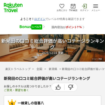
お気に入り
予約確認
ログイン
メニュー
新発田の口コミ総合評価が高いコテージランキン
グ
2025/12/16
更新
楽天トラベルトップ
>
全国
>
新潟県
>
新発田の口コミ総合評価が高いコ
新発田の口コミ総合評価が高いコテージランキング
お探しのホテルは見つかりましたか？
ご意見・要望を書く
一棟貸しの宿喜八