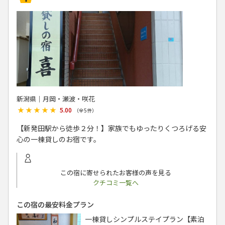
新潟県│月岡・瀬波・咲花
★★★★★
★★★★★
5.00
（全
5
件）
【新発田駅から徒歩２分！】家族でもゆったりくつろげる安
心の一棟貸しのお宿です。
この宿に寄せられたお客様の声を見る
クチコミ一覧へ
この宿の最安料金プラン
一棟貸しシンプルステイプラン【素泊