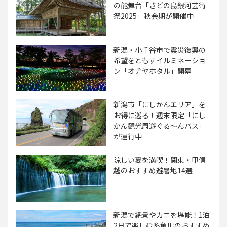
の能舞台「さどの島銀河芸術
祭2025」秋会期が開催中
新潟・小千谷市で震災復興の
希望をともすイルミネーショ
ン「オヂヤホタル」開幕
新潟市「にしかんエリア」を
お得に巡る！週末限定「にし
かん観光周遊ぐる〜んバス」
が運行中
涼しい夏を満喫！関東・甲信
越のおすすめ避暑地14選
新潟で絶景やカニを堪能！1泊
2日で楽しむ糸魚川のおすすめ