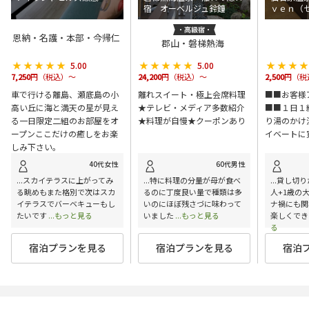
宿 オーベルジュ鈴鐘
ｖｅｎ（
恩納・名護・本部・今帰仁
郡山・磐梯熱海
★★★★★
★★★★★
★★★★★
★★★★★
★★★
★★★
5.00
5.00
7,250
円（税込）～
24,200
円（税込）～
2,500
円（税
車で行ける離島、瀬底島の小
離れスイート・極上会席料理
■■お客様
高い丘に海と満天の星が見え
★テレビ・メディア多数紹介
■■１日１
る一日限定二組のお部屋をオ
★料理が自慢★クーポンあり
り湯のかけ
ープンここだけの癒しをお楽
イベートに
しみ下さい。
40代女性
60代男性
...スカイテラスに上がってみ
...特に料理の分量が母が食べ
...貸し切
る眺めもまた格別で次はスカ
るのに丁度良い量で種類は多
人+1歳の
イテラスでバーベキューもし
いのにほぼ残さづに味わって
ナ禍にも関
たいです
...もっと見る
いました
...もっと見る
楽しくでき
る
宿泊プランを見る
宿泊プランを見る
宿泊