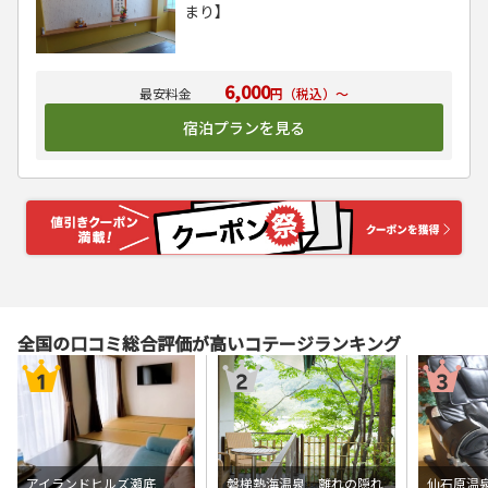
まり】
6,000
円（税込）～
宿泊プランを見る
全国の口コミ総合評価が高いコテージランキング
アイランドヒルズ瀬底
磐梯熱海温泉 離れの隠れ
仙石原温