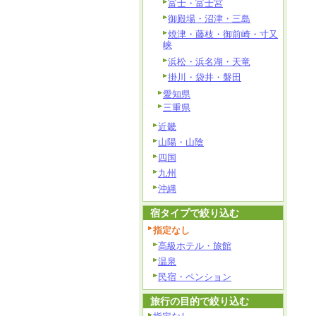
富士・富士宮
御殿場・沼津・三島
焼津・藤枝・御前崎・寸又
峡
浜松・浜名湖・天竜
掛川・袋井・磐田
愛知県
三重県
近畿
山陽・山陰
四国
九州
沖縄
宿タイプで絞り込む
指定なし
高級ホテル・旅館
温泉
民宿・ペンション
旅行の目的で絞り込む