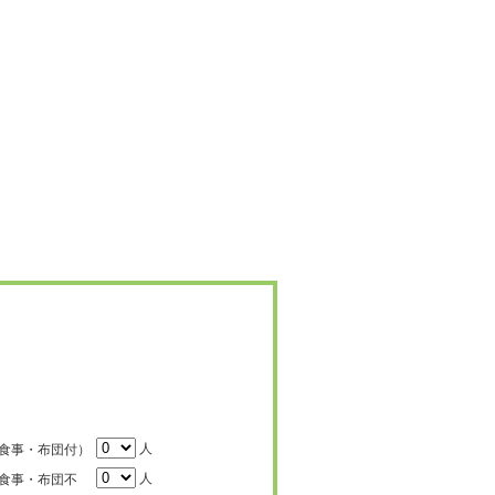
人
食事・布団付）
人
食事・布団不