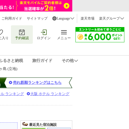
ご利用ガイド
サイトマップ
Language
楽天市場
楽天グループ
に入り
予約確認
ログイン
メニュー
ふるさと納税
旅行ガイド
その他
島 (立地)
売れ筋順ランキングはこちら
テル ランキング
大阪 ホテル ランキング
最近見た宿泊施設