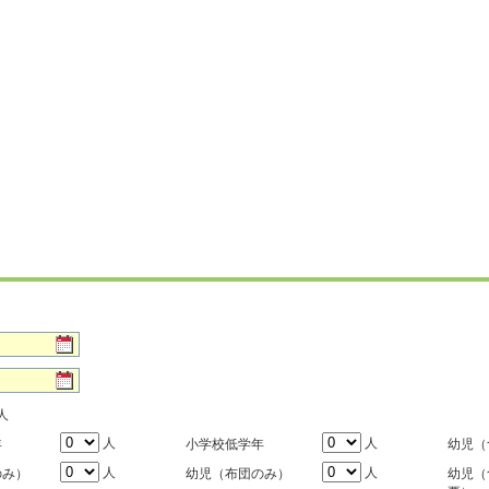
人
人
人
年
小学校低学年
幼児（
人
人
のみ）
幼児（布団のみ）
幼児（