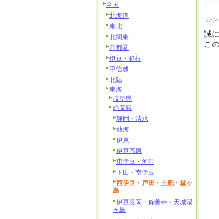
全国
北海道
[ラン
東北
誠
北関東
こ
首都圏
伊豆・箱根
甲信越
北陸
東海
岐阜県
静岡県
静岡・清水
熱海
伊東
伊豆高原
東伊豆・河津
下田・南伊豆
西伊豆・戸田・土肥・堂ヶ
島
伊豆長岡・修善寺・天城湯
ヶ島