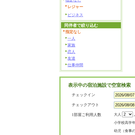
指定なし
レジャー
ビジネス
同伴者で絞り込む
指定なし
一人
家族
恋人
友達
仕事仲間
表示中の宿泊施設で空室検索
チェックイン
チェックアウト
1部屋ご利用人数
大人
小学校高学
幼児（食事