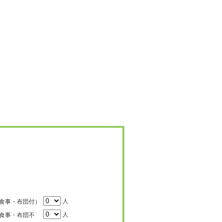
人
食事・布団付）
人
食事・布団不