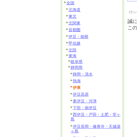
全国
北海道
[ラン
東北
誠
北関東
こ
首都圏
伊豆・箱根
甲信越
北陸
東海
岐阜県
静岡県
静岡・清水
熱海
伊東
伊豆高原
東伊豆・河津
下田・南伊豆
西伊豆・戸田・土肥・堂ヶ
島
伊豆長岡・修善寺・天城湯
ヶ島