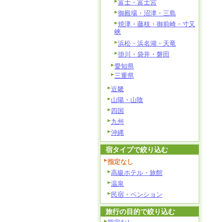
富士・富士宮
御殿場・沼津・三島
焼津・藤枝・御前崎・寸又
峡
浜松・浜名湖・天竜
掛川・袋井・磐田
愛知県
三重県
近畿
山陽・山陰
四国
九州
沖縄
宿タイプで絞り込む
指定なし
高級ホテル・旅館
温泉
民宿・ペンション
旅行の目的で絞り込む