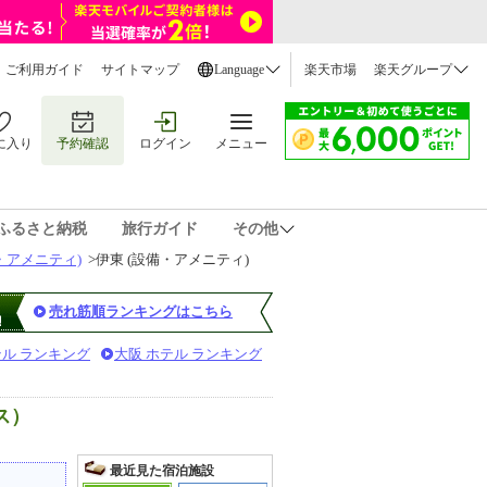
ご利用ガイド
サイトマップ
Language
楽天市場
楽天グループ
に入り
予約確認
ログイン
メニュー
ふるさと納税
旅行ガイド
その他
・アメニティ)
>
伊東 (設備・アメニティ)
売れ筋順ランキングはこちら
テル ランキング
大阪 ホテル ランキング
ス）
最近見た宿泊施設