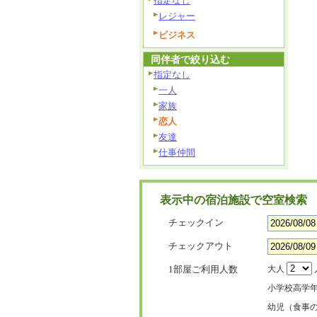
指定なし
レジャー
ビジネス
同伴者で絞り込む
指定なし
一人
家族
恋人
友達
仕事仲間
表示中の宿泊施設で空室検索
チェックイン
チェックアウト
1部屋ご利用人数
大人
小学校高学
幼児（食事