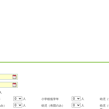
人
人
人
年
小学校低学年
幼児（
人
人
のみ）
幼児（布団のみ）
幼児（