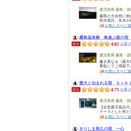
エ
鹿児島県 霧島・
リ
霧島の大自然に抱
特
然水風呂」名水が
ア
徴
お気に入りに
霧島温泉郷 鳥遊ぶ森の宿
4.82
お客さ
総合
エ
鹿児島県 霧島・
リ
趣き異なる《露天
特
事処にてご堪能下
ア
徴
お気に入りに
愛犬と泊まれる宿 Ｄ＋Ｋ
4.75
お客さ
総合
エ
鹿児島県 霧島・
リ
【全室露天風呂付
特
テーマとした和と
ア
徴
お気に入りに
きりしま悠久の宿 一心