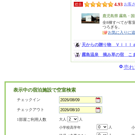
4.93
お客さ
総合
エ
鹿児島県 霧島・
リ
全8棟すべてが客
特
つろぎを。
ア
徴
お気に入りに
天からの贈り物 Ｖｉｌｌ
霧島温泉 摘み草の宿 こ
売れ
表示中の宿泊施設で空室検索
チェックイン
チェックアウト
1部屋ご利用人数
大人
人
人
小学校高学年
小