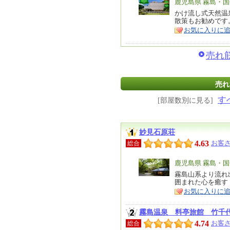
エ
鹿児島県 霧島・
リ
かけ流し式天然温
特
散策もお勧めです
ア
徴
お気に入りに
売れ筋
売れ
す
[部屋数別に見る]
妙見石原荘
4.63
お客さ
総合
エ
鹿児島県 霧島・
リ
霧島山系より流れ
特
囲まれた心を癒す
ア
徴
お気に入りに
霧島温泉 料亭旅館 竹千
4.74
お客さ
総合