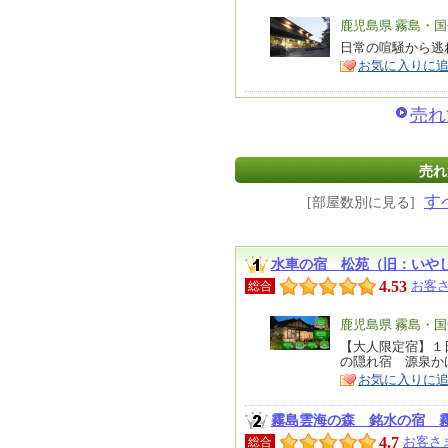
エ
鹿児島県 霧島・
リ
日常の喧騒から逃
特
お気に入りに
ア
徴
売れ
売れ
す
[部屋数別に見る]
水車の宿 松苑（旧：いや
4.53
お客さ
総合
エ
鹿児島県 霧島・
リ
【大人限定宿】１
特
の隠れ宿 源泉か
ア
徴
お気に入りに
霧島雲海の森 銘水の宿 
4.7
お客さ
総合