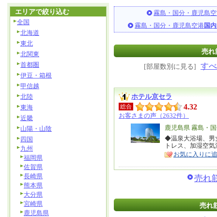
エリアで絞り込む
霧島・国分・鹿児島空
全国
霧島・国分・鹿児島空港
国内
北海道
東北
売れ
北関東
首都圏
すべ
[部屋数別に見る]
伊豆・箱根
甲信越
ホテル京セラ
北陸
4.32
総合
東海
お客さまの声（2632件）
近畿
エ
鹿児島県 霧島・
山陽・山陰
リ
◆温泉大浴場、男
特
四国
トレス、加湿空気
ア
九州
徴
お気に入りに
福岡県
佐賀県
長崎県
売れ
熊本県
大分県
宮崎県
売れ筋
鹿児島県