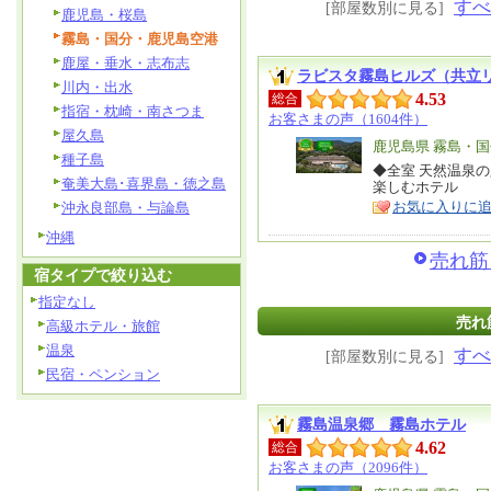
すべ
[部屋数別に見る]
鹿児島・桜島
霧島・国分・鹿児島空港
鹿屋・垂水・志布志
ラビスタ霧島ヒルズ（共立
川内・出水
4.53
総合
指宿・枕崎・南さつま
お客さまの声（1604件）
屋久島
エ
鹿児島県 霧島・
種子島
リ
◆全室 天然温泉
特
奄美大島･喜界島・徳之島
楽しむホテル
ア
徴
お気に入りに
沖永良部島・与論島
沖縄
売れ筋
宿タイプで絞り込む
指定なし
売れ
高級ホテル・旅館
温泉
すべ
[部屋数別に見る]
民宿・ペンション
霧島温泉郷 霧島ホテル
4.62
総合
お客さまの声（2096件）