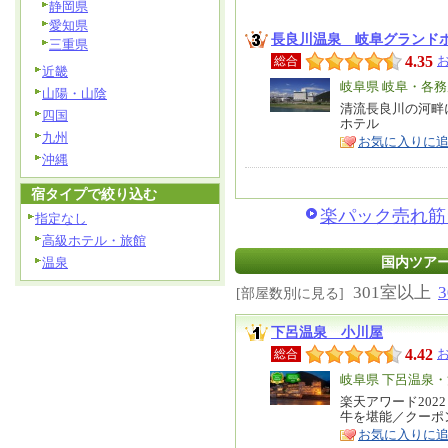
静岡県
愛知県
長良川温泉 岐阜グランド
三重県
4.35
総合
近畿
エ
岐阜県 岐阜・各務
山陽・山陰
リ
清流長良川の河畔
特
四国
ホテル
ア
徴
九州
お気に入りに
沖縄
宿タイプで絞り込む
楽パック売れ筋ラ
指定なし
高級ホテル・旅館
国内ツアー
温泉
301室以上
[部屋数別に見る]
下呂温泉 小川屋
4.42
総合
エ
岐阜県 下呂温泉
リ
楽天アワード202
特
牛を堪能／クーポ
ア
徴
お気に入りに