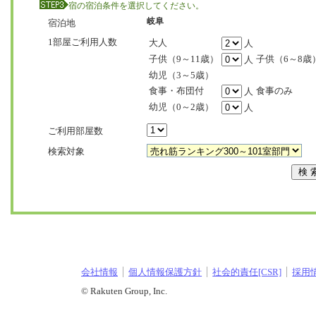
宿の宿泊条件を選択してください。
岐阜
宿泊地
1部屋ご利用人数
大人
人
子供（9～11歳）
子供（6～8歳
人
幼児（3～5歳）
食事・布団付
食事のみ
人
幼児（0～2歳）
人
ご利用部屋数
検索対象
会社情報
個人情報保護方針
社会的責任[CSR]
採用
© Rakuten Group, Inc.