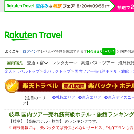
国内宿泊
交通＋宿
レンタカー
高速バス・ツアー
海外旅
楽天トラベルトップ
>
楽パックトップ
>
国内ツアー売れ筋ホテル・旅館ラ
札幌エリア
東京エリア
東京ディズニー
【注目のエリ
ア】
岐阜 国内ツアー売れ筋高級ホテル・旅館ランキン
【岐阜】【高級ホテル・旅館】
のランキングです。
※施設情報には、楽パックでは提供されないサービス、宿泊プランも含