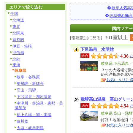
エリアで絞り込む
岐阜
人気
高
全国
岐阜
売れ筋
高
北海道
東北
国内ツアー売
北関東
301室以上
[部屋数別に見る]
首都圏
伊豆・箱根
下呂温泉 水明館
甲信越
4.36
総合
北陸
エ
岐阜県 下呂温泉
東海
リ
３つの大浴場で湯
特
岐阜県
め和洋折衷会席や
ア
徴
岐阜・各務原
お気に入りに
奥飛騨・新穂高
高山・飛騨
下呂温泉・濁河温泉
飛騨高山温泉 高山グリー
中津川・多治見・恵那・美
4.54
総合
濃加茂
エ
岐阜県 高山・飛騨
郡上八幡・関・美濃
リ
好評！地産地消「
特
白川郷
お気に入りに
ア
徴
大垣・岐阜羽島