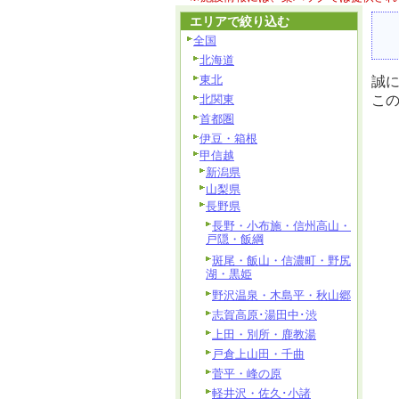
エリアで絞り込む
全国
北海道
東北
誠
北関東
こ
首都圏
伊豆・箱根
甲信越
新潟県
山梨県
長野県
長野・小布施・信州高山・
戸隠・飯綱
斑尾・飯山・信濃町・野尻
湖・黒姫
野沢温泉・木島平・秋山郷
志賀高原･湯田中･渋
上田・別所・鹿教湯
戸倉上山田・千曲
菅平・峰の原
軽井沢・佐久･小諸