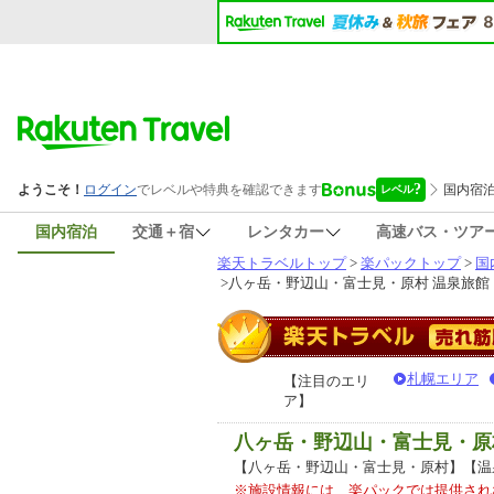
国内宿泊
交通＋宿
レンタカー
高速バス・ツア
楽天トラベルトップ
>
楽パックトップ
>
国
>
八ヶ岳・野辺山・富士見・原村 温泉旅館
札幌エリア
【注目のエリ
ア】
八ヶ岳・野辺山・富士見・原
【八ヶ岳・野辺山・富士見・原村】【温
※施設情報には、楽パックでは提供され