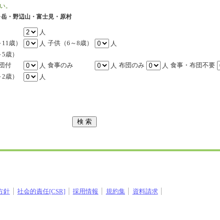
い。
ヶ岳・野辺山・富士見・原村
人
11歳）
子供（6～8歳）
人
人
～5歳）
団付
食事のみ
布団のみ
食事・布団不要
人
人
人
～2歳）
人
方針
社会的責任[CSR]
採用情報
規約集
資料請求