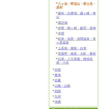
八ヶ岳・野辺山・富士見・
原村
蓼科・白樺湖・霧ヶ峰・車
山
諏訪湖
伊那・駒ヶ根・飯田・昼神
木曽
松本・塩尻・浅間温泉・美
ヶ原温泉
上高地・乗鞍・白骨
安曇野・穂高・大町・豊科
白馬・八方尾根・栂池高
原・小谷
北陸
東海
近畿
山陽・山陰
四国
九州
沖縄