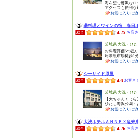
リ
海を望む贅沢なロ
特
アクセスも便利な
ア
徴
お気に入りに
磯料理とワインの宿 春日
4.25
お客さ
総合
エ
茨城県 大洗・ひ
リ
お料理評価5つ星
特
珂湊魚市場徒歩1分
ア
徴
お気に入りに
シーサイド原屋
4.6
お客さ
総合
エ
茨城県 大洗・ひ
リ
【大ちゃんくじら
特
ひたち海浜公園・
ア
徴
お気に入りに
大洗ホテルＡＮＮＥＸ魚来
4.26
お客さ
総合