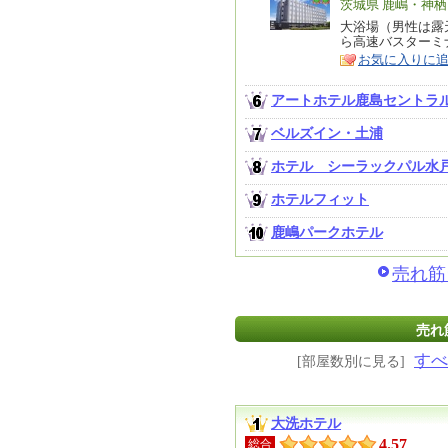
エ
茨城県 鹿嶋・神
リ
大浴場（男性は露
特
ら高速バスターミ
ア
徴
お気に入りに
アートホテル鹿島セントラ
ベルズイン・土浦
ホテル シーラックパル水
ホテルフィット
鹿嶋パークホテル
売れ筋
売れ
すべ
[部屋数別に見る]
大洗ホテル
4.57
総合