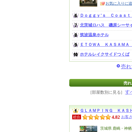
お気に入りに
ア
徴
Ｄｏｇｇｙ’ｓ Ｃｏａｓｔ
北茨城ロハス 磯原シーサ
筑波温泉ホテル
ＥＴＯＷＡ ＫＡＳＡＭＡ
ホテルレイクサイドつくば
売れ
売れ
す
[部屋数別に見る]
ＧＬＡＭＰＩＮＧ ＫＡＳ
4.82
お客さ
総合
エ
茨城県 鹿嶋・神