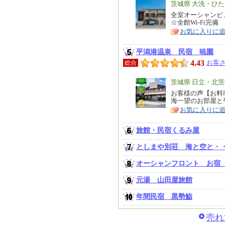
エ
茨城県 大洗・ひ
リ
全室オーシャンビ
特
☆全館Wi-Fi完備
ア
徴
お気に入りに
平潟港温泉 民宿 暁園
4.43
お客さ
総合
エ
茨城県 日立・北
リ
お客様の声【お料
特
海一望のお部屋と
ア
徴
お気に入りに
旅館・民宿くるみ屋
としまや別荘 海と空と・
オーシャンフロント お宿
元湯 山田屋旅館
年間民宿 黒勢鮨
売れ