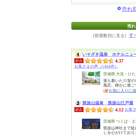
売れ筋
売れ
す
[部屋数別に見る]
いそざき温泉 ホテルニュ
4.37
総合
お客さまの声（1464件）
エ
茨城県 大洗・ひ
リ
落ち着いた21室
特
風呂。静かに過ご
ア
徴
お気に入りに
筑波山温泉 筑波山江戸屋
4.12
お客さ
総合
エ
茨城県 つくば・
リ
筑波山神社まで徒
特
しを心がけており
ア
徴