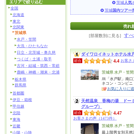
エリアで絞り込む
茨城
人気
全国
茨城
国内ツアー
北海道
東北
売れ筋
北関東
茨城県
すべ
[部屋数別に見る]
水戸・笠間
大洗・ひたちなか
日立・北茨城・奥久慈
ダイワロイネットホテル水
つくば・土浦・取手
4.4
お客さま
総合
古河・結城・筑西・常総
鹿嶋・神栖・潮来・北浦
エ
茨城県 水戸・笠間
リ
JR「水戸駅」南
特
栃木県
ネコン・コンビニ
ア
群馬県
徴
お気に入りに
首都圏
伊豆・箱根
天然温泉 香梅の湯 ドー
甲信越
グループ）
4.47
北陸
総合
お客さまの声（1473件）
東海
エ
茨城県 水戸・笠間
近畿
リ
最上階男女別天然
山陽・山陰
特