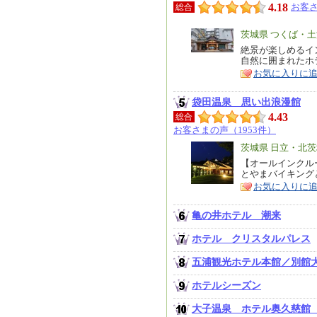
4.18
お客さ
総合
エ
茨城県 つくば・
リ
絶景が楽しめるイ
特
自然に囲まれたホ
ア
徴
お気に入りに
袋田温泉 思い出浪漫館
4.43
総合
お客さまの声（1953件）
エ
茨城県 日立・北
リ
【オールインクル
特
とやまバイキング
ア
徴
お気に入りに
亀の井ホテル 潮来
ホテル クリスタルパレス
五浦観光ホテル本館／別館
ホテルシーズン
大子温泉 ホテル奥久慈館