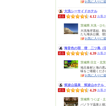
お気に入りに
大洗シーサイドホテル
4.12
お客さ
総合
エ
茨城県 大洗・ひ
リ
大洗海岸直結、館
特
たち海浜公園、偕
ア
徴
お気に入りに
海音色の宿 偕 二ツ島（
4.39
お客さ
総合
エ
茨城県 日立・北
リ
地元食材と海の恵
特
味をご堪能くださ
ア
徴
お気に入りに
筑波山温泉 筑波山ホテル
4.29
お客さ
総合
エ
茨城県 つくば・
リ
パノラマ温泉と雄
特