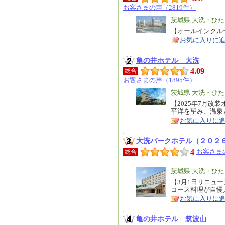
お客さまの声（2819件）
エ
茨城県 大洗・ひ
リ
【オールインクル
特
お気に入りに
ア
徴
亀の井ホテル 大洗
4.09
総合
お客さまの声（1895件）
エ
茨城県 大洗・ひ
リ
【2025年7月
特
平洋を望み、温泉
ア
徴
お気に入りに
大洗パークホテル（２０２
4
お客さまの
総合
エ
茨城県 大洗・ひ
リ
【3月1日リニュ
特
コース料理が自慢
ア
徴
お気に入りに
亀の井ホテル 筑波山