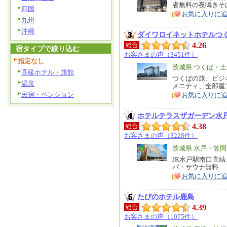
者無料の夜鳴きそ
ア
徴
四国
お気に入りに
九州
沖縄
ダイワロイネットホテルつ
4.26
総合
宿タイプで絞り込む
お客さまの声（3451件）
指定なし
エ
茨城県 つくば・
高級ホテル・旅館
リ
つくばの旅、ビジ
特
温泉
メニティ、全部屋
ア
徴
民宿・ペンション
お気に入りに
ホテルテラスザガーデン水
4.38
総合
お客さまの声（3228件）
エ
茨城県 水戸・笠間
リ
JR水戸駅南口直結
特
パ・サウナ無料
ア
徴
お気に入りに
たびのホテル鹿島
4.39
総合
お客さまの声（1075件）