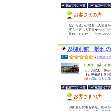
お客さまの声
駅から遠いが接客は大変良か
客も内容も大変良かったです
細はこちらから https://revie
糸柳別館 離れ
5
風呂
お客さまの
エ
山梨県 山梨・石
リ
大人の贅沢・静か
特
【石和温泉】をお
ア
徴
お気に入りに
お客さまの声
お部屋も食事も満足、細やか