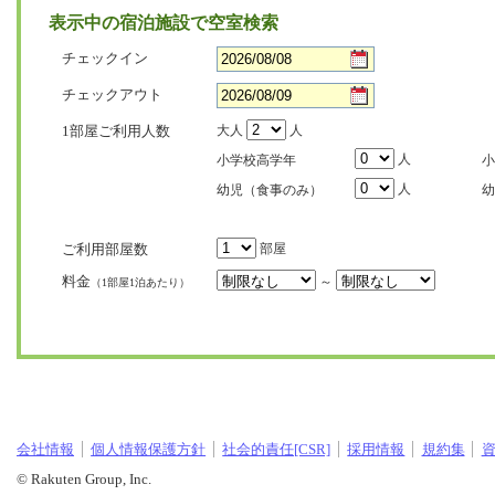
表示中の宿泊施設で空室検索
チェックイン
チェックアウト
1部屋ご利用人数
大人
人
人
小学校高学年
小
人
幼児（食事のみ）
幼
ご利用部屋数
部屋
料金
～
（1部屋1泊あたり）
会社情報
個人情報保護方針
社会的責任[CSR]
採用情報
規約集
© Rakuten Group, Inc.