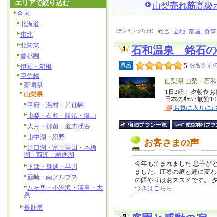
エリアで絞り込む
山梨
売れ筋
高級
全国
北海道
[ランキング項目]
総合
立地
部屋
食事
東北
北関東
石和温泉 銘石
首都圏
5
風呂
お客さまの
伊豆・箱根
甲信越
エ
山梨県 山梨・石
新潟県
リ
1日2組！夕朝食
特
山梨県
日本のﾎﾃﾙ･旅館
ア
徴
甲府・湯村・昇仙峡
お気に入りに
山梨・石和・勝沼・塩山
大月・都留・道志渓谷
山中湖・忍野
お客さまの声
河口湖・富士吉田・本栖
湖・西湖・精進湖
今年も泊まれました 息子が
下部・身延・早川
ました。圧巻の庭と鯉に変わ
韮崎・南アルプス
の餌やりはおススメです。 夕飯も
八ヶ岳・小淵沢・清里・大
づきはこちら
泉
長野県