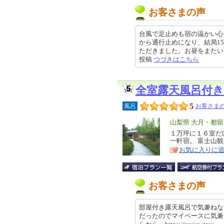
お客さまの声
台風で足止めも宿の温かい心
から通行止めになり、結局1
ただきました。お昼をまたいでしま
投稿
つづきはこちら
全室露天風呂付き
5
風呂
お客さまの
エ
山梨県 大月・都
リ
１万坪に１６室だ
特
一軒宿。 富士山
ア
徴
お気に入りに
お客さまの声
部屋付き露天風呂で気兼ねな
だったのでマイペースに気兼