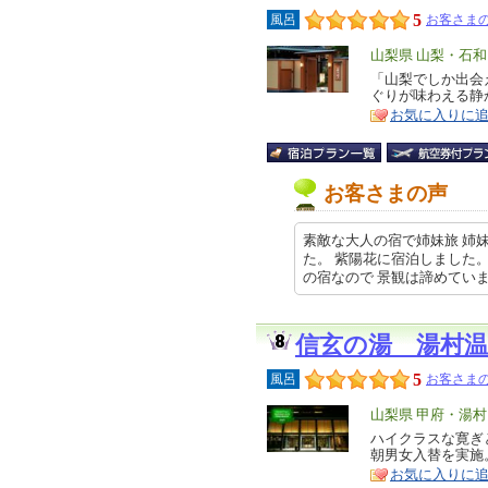
5
風呂
お客さまの
エ
山梨県 山梨・石
リ
「山梨でしか出会
特
ぐりが味わえる静
ア
徴
お気に入りに
お客さまの声
素敵な大人の宿で姉妹旅 姉
た。 紫陽花に宿泊しました
の宿なので 景観は諦めていました…
信玄の湯 湯村
5
風呂
お客さまの
エ
山梨県 甲府・湯
リ
ハイクラスな寛ぎ
特
朝男女入替を実施
ア
徴
お気に入りに