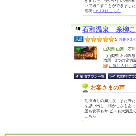
きました。使いやすい洗面所
いで過ごすことができました。以前
投稿
つづきはこちら
石和温泉 糸柳
5
風呂
お客さまの
エ
山梨県 山梨・石
リ
【山梨県 石和温
特
放題 3つの貸切
ア
徴
お気に入りに
お客さまの声
期待通りの満足度、また来た
を思い出し、懐かしさもあっ
屋も食事もサ-ビスも大満足です。 
こちら