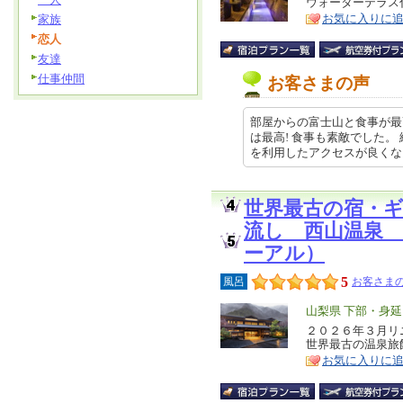
ウォーターテラス
ア
徴
お気に入りに
家族
恋人
友達
仕事仲間
お客さまの声
部屋からの富士山と食事が最高
は最高! 食事も素敵でした。
を利用したアクセスが良くなると… 
世界最古の宿・
流し 西山温泉
ーアル）
5
風呂
お客さまの
エ
山梨県 下部・身
リ
２０２６年３月リ
特
世界最古の温泉旅
ア
徴
お気に入りに