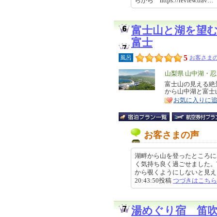
らから https://review.trav…
富士山と湖を望
富士
5
風呂
お客さまの
エ
山梨県 山中湖・忍
リ
富士山の見える絶
特
から山中湖と富士
ア
徴
お気に入りに
お客さまの声
湖畔から山を登ったところに
く気持ち良く過ごせました。
から覗くようにしないと見えま
20:43:50投稿
つづきはこちら
湯めぐり宿 笛