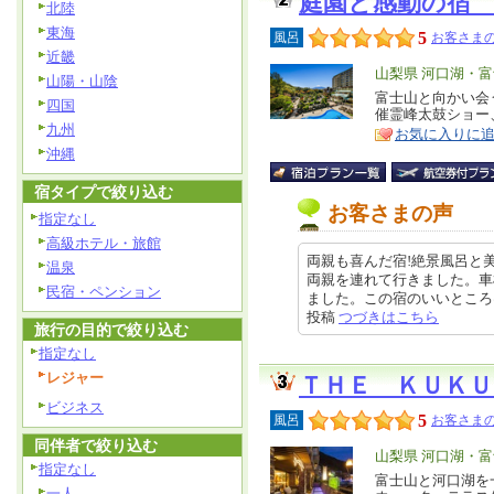
庭園と感動の宿
北陸
東海
5
風呂
お客さまの
近畿
エ
山梨県 河口湖・
山陽・山陰
リ
富士山と向かい会
特
四国
催霊峰太鼓ショー
ア
徴
九州
お気に入りに
沖縄
宿タイプで絞り込む
お客さまの声
指定なし
高級ホテル・旅館
両親も喜んだ宿!絶景風呂と
温泉
両親を連れて行きました。車
民宿・ペンション
ました。この宿のいいところは、た
投稿
つづきはこちら
旅行の目的で絞り込む
指定なし
レジャー
ＴＨＥ ＫＵＫＵ
ビジネス
5
風呂
お客さまの
同伴者で絞り込む
エ
山梨県 河口湖・
指定なし
リ
富士山と河口湖を
特
一人