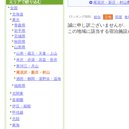
エリアで絞り込む
尾花沢・新庄・村山
全国
北海道
[ランキング項目]
総合
立地
部屋
食
東北
誠に申し訳ございませんが、
青森県
岩手県
この地域に該当する宿泊施設
宮城県
秋田県
山形県
山形・蔵王・天童・上山
米沢・赤湯・高畠・長井
寒河江・月山
尾花沢・新庄・村山
酒田・鶴岡・湯野浜・温海
福島県
北関東
首都圏
伊豆・箱根
甲信越
北陸
東海