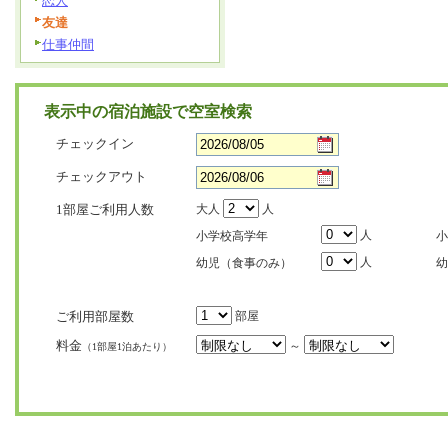
恋人
友達
仕事仲間
表示中の宿泊施設で空室検索
チェックイン
チェックアウト
1部屋ご利用人数
大人
人
人
小学校高学年
小
人
幼児（食事のみ）
幼
ご利用部屋数
部屋
料金
～
（1部屋1泊あたり）